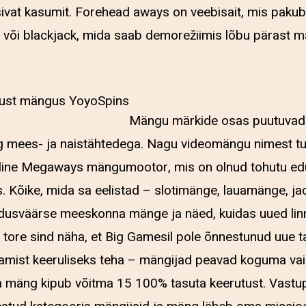
vat kasumit. Forehead aways on veebisait, mis paku
 või blackjack, mida saab demorežiimis lõbu pärast m
Mängu märkide osas puutuvad 
ing mees- ja naistähtedega. Nagu videomängu nimest tul
uline Megaways mängumootor, mis on olnud tohutu ed
. Kõike, mida sa eelistad – slotimänge, lauamänge, jack
dusväärse meeskonna mänge ja näed, kuidas uued li
 tore sind näha, et Big Gamesil pole õnnestunud uue t
amist keeruliseks teha – mängijad peavad koguma va
 ja mäng kipub võitma 15 100% tasuta keerutust. Vastu