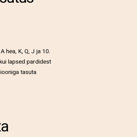
 hea, K, Q, J ja 10.
 kui lapsed pardidest
siooniga tasuta
ta