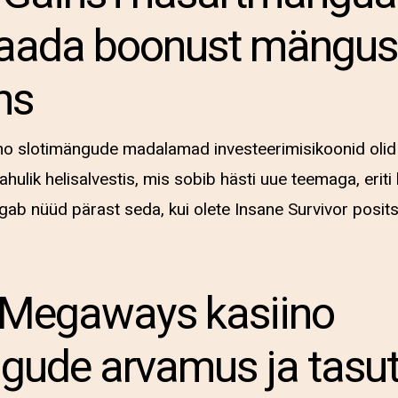
saada boonust mängus
ns
ino slotimängude madalamad investeerimisikoonid olid A
ahulik helisalvestis, mis sobib hästi uue teemaga, eriti
gab nüüd pärast seda, kui olete Insane Survivor posit
r Megaways kasiino
gude arvamus ja tasu