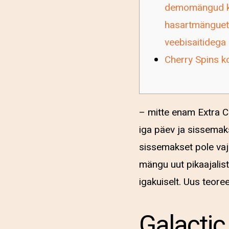
demomängud k
hasartmänguet
veebisaitidega
Cherry Spins ko
– mitte enam Extra Cu
iga päev ja sissemaks
sissemakset pole vaj
mängu uut pikaajalist
igakuiselt.
Uus teoree
Galactic