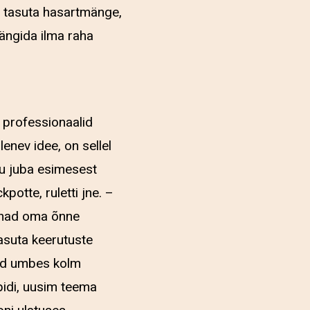
b tasuta hasartmänge,
ängida ilma raha
professionaalid
enev idee, on sellel
u juba esimesest
potte, ruletti jne. –
nnad oma õnne
asuta keerutuste
id umbes kolm
pidi, uusim teema