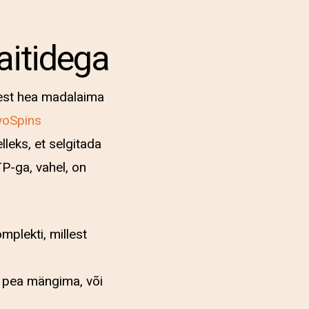
aitidega
lest hea madalaima
yoSpins
leks, et selgitada
P-ga, vahel, on
plekti, millest
i pea mängima, või