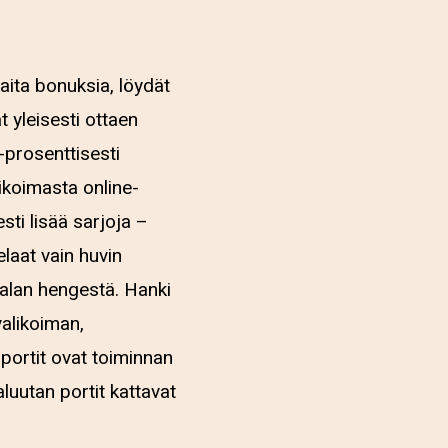
kkaita bonuksia, löydät
t yleisesti ottaen
-prosenttisesti
likoimasta online-
sti lisää sarjoja –
elaat vain huvin
ialan hengestä. Hanki
valikoiman,
portit ovat toiminnan
aluutan portit kattavat