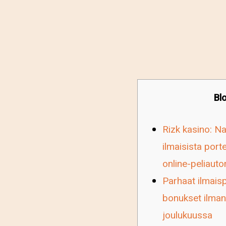
Blo
Rizk kasino: Na
ilmaisista port
online-peliauto
Parhaat ilmais
bonukset ilman 
joulukuussa