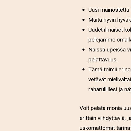
Uusi mainostettu 
Muita hyvin hyväk
Uudet ilmaiset ko
pelejämme omalla
Näissä upeissa vi
pelattavuus.
Tämä toimii erin
vetävät mielivalta
raharullillesi ja n
Voit pelata monia uus
erittäin viihdyttäviä,
uskomattomat tarinat 