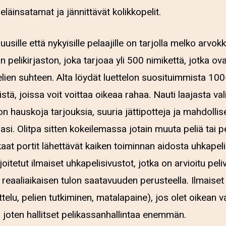
eläinsatamat ja jännittävät kolikkopelit.
 uusille että nykyisille pelaajille on tarjolla melko arvo
 pelikirjaston, joka tarjoaa yli 500 nimikettä, jotka ova
elien suhteen. Alta löydät luettelon suosituimmista 100
istä, joissa voit voittaa oikeaa rahaa. Nauti laajasta va
on hauskoja tarjouksia, suuria jättipotteja ja mahdollise
asi. Olitpa sitten kokeilemassa jotain muuta peliä tai p
aat portit lähettävät kaiken toiminnan aidosta uhkapel
itetut ilmaiset uhkapelisivustot, jotka on arvioitu peli
eaaliaikaisen tulon saatavuuden perusteella. Ilmaiset 
telu, pelien tutkiminen, matalapaine), jos olet oikean v
a, joten hallitset pelikassanhallintaa enemmän.