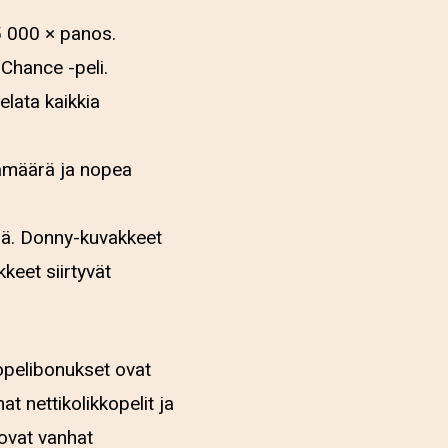
5 000 × panos.
 Chance -peli.
elata kaikkia
jamäärä ja nopea
iä. Donny-kuvakkeet
kkeet siirtyvät
kopelibonukset ovat
at nettikolikkopelit ja
 ovat vanhat