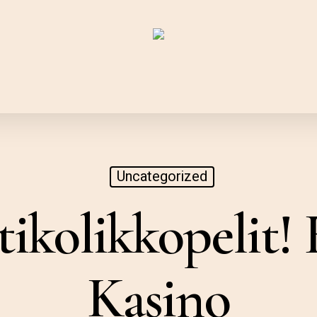
Uncategorized
tikolikkopelit! 
Kasino