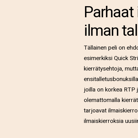
Parhaat 
ilman ta
Tällainen peli on ehd
esimerkiksi Quick Str
kierrätysehtoja, mutt
ensitalletusbonuksilla
joilla on korkea RTP ja
olemattomalla kierrä
tarjoavat ilmaiskierro
ilmaiskierroksia uusii