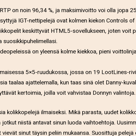
RTP on noin 96,34 %, ja maksimivoitto voi olla jopa 2
syttyjä IGT-nettipelejä ovat kolmen kiekon Controls of
likkopelit keskittyvät HTML5-sovellukseen, joten voit p
 suosikkipuhelimellasi.
deopeleissä on yleensä kolme kiekkoa, pieni voittolin
omaisessa 5×5-ruudukossa, jossa on 19 LootLines-riv
isia ​​taalaa ajattelemalla, kun taas sinä olet Danny-kuva
äyttävät kertoimia, joilla voit vahvistaa Donnyn valintoja.
ia kolikkopelejä ilmaiseksi. Mikä parasta, uudet kolik
 ja jotkut niistä antavat sinun luoda vaihtoehtoja. Uusimm
vievät sinut täysin peliin mukaansa. Suosittuja pelejä