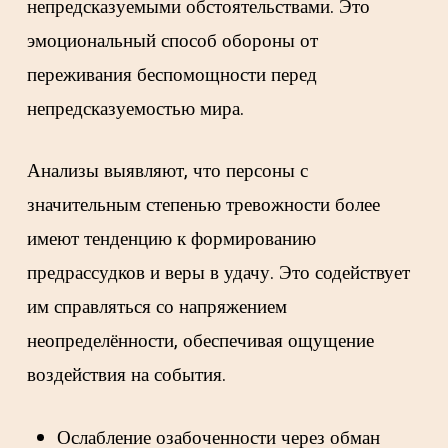
непредсказуемыми обстоятельствами. Это
эмоциональный способ обороны от
переживания беспомощности перед
непредсказуемостью мира.
Анализы выявляют, что персоны с
значительным степенью тревожности более
имеют тенденцию к формированию
предрассудков и веры в удачу. Это содействует
им справляться со напряжением
неопределённости, обеспечивая ощущение
воздействия на события.
Ослабление озабоченности через обман