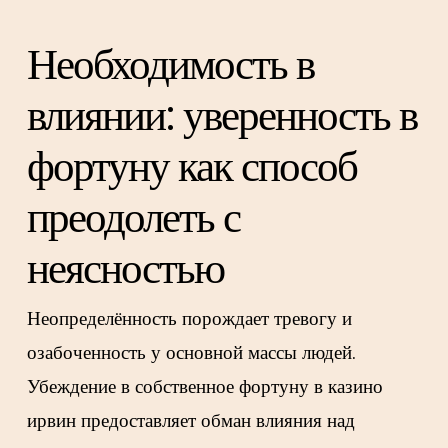
Необходимость в
влиянии: уверенность в
фортуну как способ
преодолеть с
неясностью
Неопределённость порождает тревогу и
озабоченность у основной массы людей.
Убеждение в собственное фортуну в казино
ирвин предоставляет обман влияния над