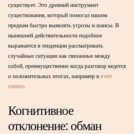
существует. Это древний инструмент
существования, который помогал нашим
предкам быстро выявлять угрозы и шансы. В
нынешней действительности подобное
выражается в тенденции рассматривать
случайные ситуации как связанные между
собой, преимущественно когда разговор ведется
о положительных итогах, например в
irwin
casino
.
Когнитивное
отклонение: обман