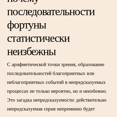
последовательности
фортуны
статистически
неизбежны
С арифметической точки зрения, образование
последовательностей благоприятных или
неблагоприятных событий в непредсказуемых
процессах не только вероятно, но и неизбежно.
Это загадка непредсказуемости: действительно
непредсказуемая серия непременно будет