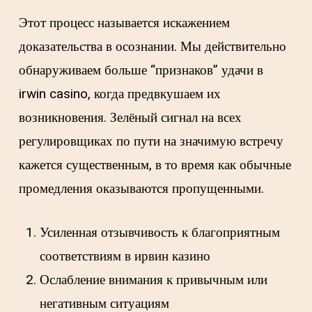
Этот процесс называется искажением
доказательства в осознании. Мы действительно
обнаруживаем больше “признаков” удачи в
irwin casino, когда предвкушаем их
возникновения. Зелёный сигнал на всех
регулировщиках по пути на значимую встречу
кажется существенным, в то время как обычные
промедления оказываются пропущенными.
Усиленная отзывчивость к благоприятным
соответствиям в ирвин казино
Ослабление внимания к привычным или
негативным ситуациям