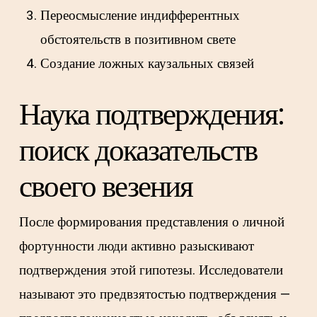
Переосмысление индифферентных
обстоятельств в позитивном свете
Создание ложных каузальных связей
Наука подтверждения:
поиск доказательств
своего везения
После формирования представления о личной
фортунности люди активно разыскивают
подтверждения этой гипотезы. Исследователи
называют это предвзятостью подтверждения —