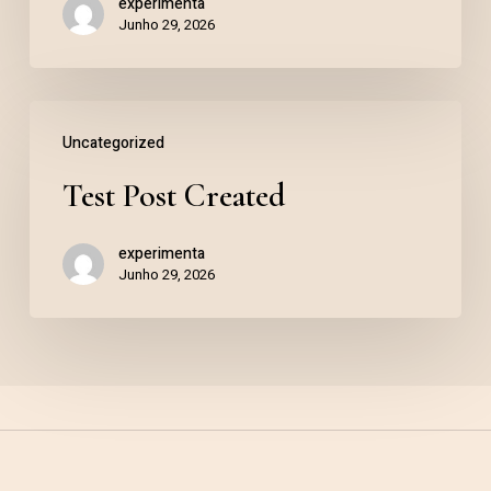
experimenta
Junho 29, 2026
Uncategorized
Test Post Created
experimenta
Junho 29, 2026