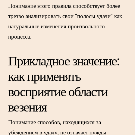
Понимание этого правила способствует более
трезво анализировать свои “полосы удачи” как
натуральные изменения произвольного
процесса.
Прикладное значение:
как применять
восприятие области
везения
Понимание способов, находящихся за
убеждением в удачу, не означает нужды