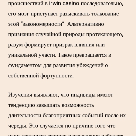
происшествий в irwin casino последовательно,
его мозг приступает разыскивать толкование
этой “закономерности”. Альтернативно
признания случайной природы протекающего,
разум формирует призрак влияния или
уникальной участи. Такое превращается в
фундаментом для развития убеждений о
собственной фортунности.
Изучения выявляют, что индивиды имеют
тенденцию завышать возможность
длительности благоприятных событий после их
череды. Это случается по причине того что
наша механизм скорого рассуждения работает