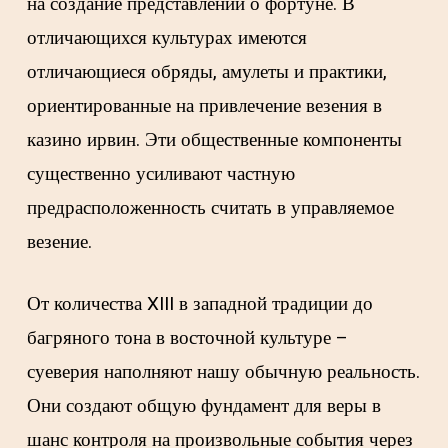
на создание представлений о фортуне. В
отличающихся культурах имеются
отличающиеся обряды, амулеты и практики,
ориентированные на привлечение везения в
казино ирвин. Эти общественные компоненты
существенно усиливают частную
предрасположенность считать в управляемое
везение.
От количества XIII в западной традиции до
багряного тона в восточной культуре –
суеверия наполняют нашу обычную реальность.
Они создают общую фундамент для веры в
шанс контроля на произвольные события через