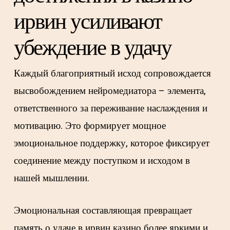
ирвин усиливают
убеждение в удачу
Каждый благоприятный исход сопровождается
высвобождением нейромедиатора – элемента,
ответственного за переживание наслаждения и
мотивацию. Это формирует мощное
эмоциональное поддержку, которое фиксирует
соединение между поступком и исходом в
нашей мышлении.
Эмоциональная составляющая превращает
память о удаче в ирвин казино более яркими и