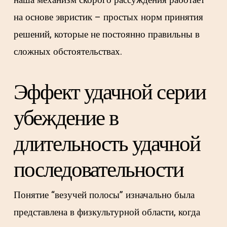
на основе эвристик – простых норм принятия
решений, которые не постоянно правильны в
сложных обстоятельствах.
Эффект удачной серии
убеждение в
длительность удачной
последовательности
Понятие “везучей полосы” изначально была
представлена в физкультурной области, когда