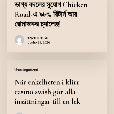
ভাগ্য বদলের সুযোগ Chicken
Road-এ ৯৮% রিটার্ন আর
রোমাঞ্চকর চ্যালেঞ্জ!
experimenta
Junho 29, 2026
Uncategorized
När enkelheten i klirr
casino swish gör alla
insättningar till en lek