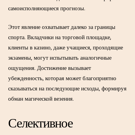
самоисполняющиеся прогнозы.
Этот явление охватывает далеко за границы
спорта. Вкладчики на торговой площадке,
клиенты в казино, даже учащиеся, проходящие
экзамены, могут испытывать аналогичные
ощущения. Достижение вызывает
убежденность, которая может благоприятно
сказываться на последующие исходы, формируя
обман магической везения.
Селективное