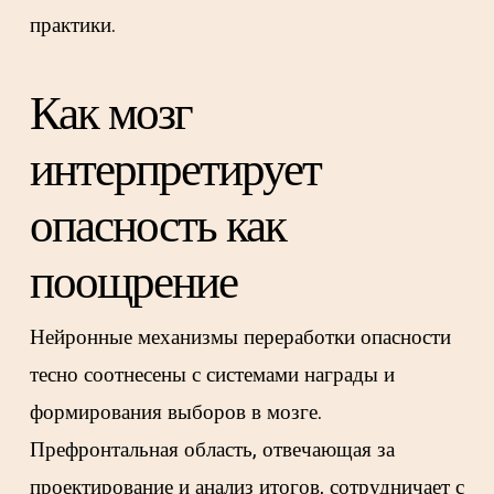
практики.
Как мозг
интерпретирует
опасность как
поощрение
Нейронные механизмы переработки опасности
тесно соотнесены с системами награды и
формирования выборов в мозге.
Префронтальная область, отвечающая за
проектирование и анализ итогов, сотрудничает с