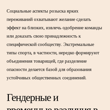
Социальные аспекты розыска ярких
переживаний охватывают желание сделать
эффект на близких, извлечь одобрение команды
или доказать свою принадлежность к
специфической сообществу. Экстремальные
типы спорта, в частности, нередко формируют
объединения товарищей, где разделение
опасности делается базой для образования
устойчивых общественных соединений.
Гендерные и