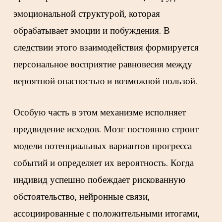
эмоциональной структурой, которая
обрабатывает эмоции и побуждения. В
следствии этого взаимодействия формируется
персональное восприятие равновесия между
вероятной опасностью и возможной пользой.
Особую часть в этом механизме исполняет
предвидение исходов. Мозг постоянно строит
модели потенциальных вариантов прогресса
событий и определяет их вероятность. Когда
индивид успешно побеждает рискованную
обстоятельство, нейронные связи,
ассоциированные с положительными итогами,