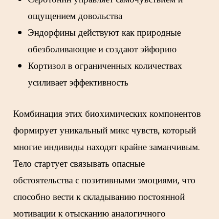
ощущением довольства
Эндорфины действуют как природные
обезболивающие и создают эйфорию
Кортизол в ограниченных количествах
усиливает эффективность
Комбинация этих биохимических компонентов
формирует уникальный микс чувств, который
многие индивиды находят крайне заманчивым.
Тело стартует связывать опасные
обстоятельства с позитивными эмоциями, что
способно вести к складыванию постоянной
мотивации к отысканию аналогичного