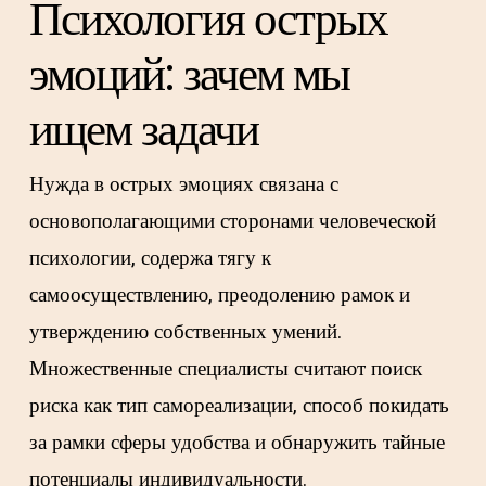
Психология острых
эмоций: зачем мы
ищем задачи
Нужда в острых эмоциях связана с
основополагающими сторонами человеческой
психологии, содержа тягу к
самоосуществлению, преодолению рамок и
утверждению собственных умений.
Множественные специалисты считают поиск
риска как тип самореализации, способ покидать
за рамки сферы удобства и обнаружить тайные
потенциалы индивидуальности.