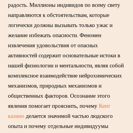
радость. Миллионы индивидов по всему свету
направляются к обстоятельствам, которые
логически должны вызывать только ужас и
желание избежать опасности. Феномен
извлечения удовольствия от опасных
активностей содержит основательные истоки в
нашей физиологии и ментальности, являя собой
комплексное взаимодействие нейрохимических
механизмов, природных механизмов и
общественных факторов. Осознание этого
явления помогает прояснить, почему
Кент
казино
делается значимой частью людского
опыта и почему отдельные индивидуумы