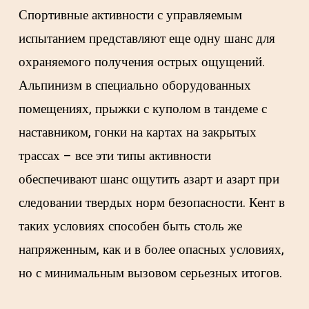
Спортивные активности с управляемым
испытанием представляют еще одну шанс для
охраняемого получения острых ощущений.
Альпинизм в специально оборудованных
помещениях, прыжки с куполом в тандеме с
наставником, гонки на картах на закрытых
трассах – все эти типы активности
обеспечивают шанс ощутить азарт и азарт при
следовании твердых норм безопасности. Кент в
таких условиях способен быть столь же
напряженным, как и в более опасных условиях,
но с минимальным вызовом серьезных итогов.