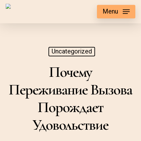
Skip
Menu
to
main
content
Uncategorized
Почему
Переживание Вызова
Порождает
Удовольствие