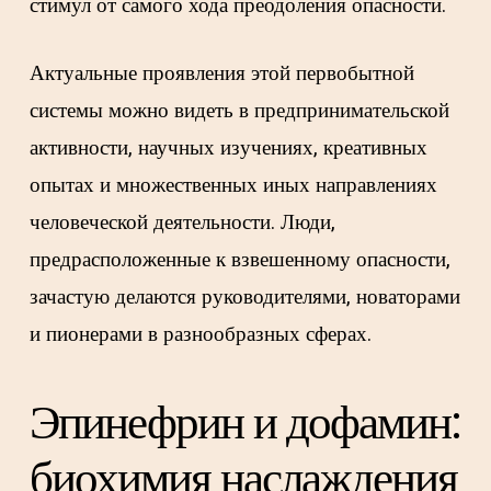
стимул от самого хода преодоления опасности.
Актуальные проявления этой первобытной
системы можно видеть в предпринимательской
активности, научных изучениях, креативных
опытах и множественных иных направлениях
человеческой деятельности. Люди,
предрасположенные к взвешенному опасности,
зачастую делаются руководителями, новаторами
и пионерами в разнообразных сферах.
Эпинефрин и дофамин:
биохимия наслаждения