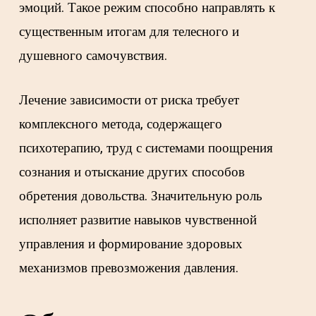
эмоций. Такое режим способно направлять к
существенным итогам для телесного и
душевного самочувствия.
Лечение зависимости от риска требует
комплексного метода, содержащего
психотерапию, труд с системами поощрения
сознания и отыскание других способов
обретения довольства. Значительную роль
исполняет развитие навыков чувственной
управления и формирование здоровых
механизмов превозможения давления.