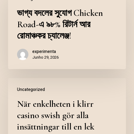
ভাগ্য বদলের সুযোগ Chicken
Road-এ ৯৮% রিটার্ন আর
রোমাঞ্চকর চ্যালেঞ্জ!
experimenta
Junho 29, 2026
Uncategorized
När enkelheten i klirr
casino swish gör alla
insättningar till en lek