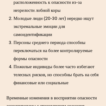
расположенность к опасности из-за
незрелости лобной коры
Молодые люди (20-30 лет) нередко ищут
экстремальные эмоции для
самоидентификации
Персоны среднего периода способны
переключаться на более контролируемые
формы опасности
Пожилые индивиды более часто избегают
телесных рисков, но способны брать на себя
финансовые или социальные
Временные изменения в восприятии опасности