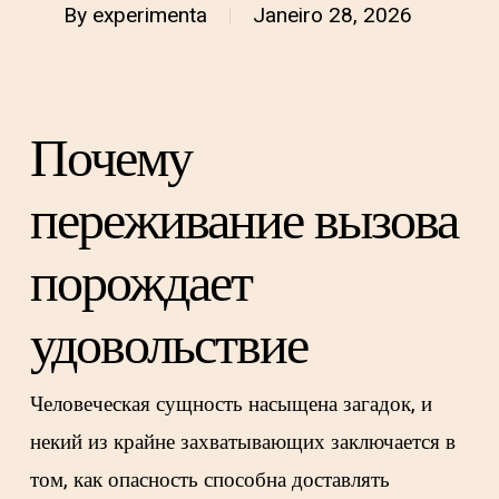
By
experimenta
Janeiro 28, 2026
Почему
переживание вызова
порождает
удовольствие
Человеческая сущность насыщена загадок, и
некий из крайне захватывающих заключается в
том, как опасность способна доставлять