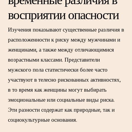
временные различия в
восприятии опасности
Изучения показывают существенные различия в
расположенности к риску между мужчинами и
женщинами, а также между отличающимися
возрастными классами. Представители
мужского пола статистически более часто
участвуют в телесно рискованных активностях,
в то время как женщины могут выбирать
эмоциональные или социальные виды риска.
Эти разности содержат как природные, так и
социокультурные основания.