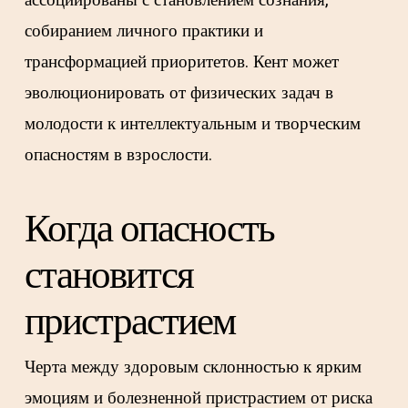
ассоциированы с становлением сознания,
собиранием личного практики и
трансформацией приоритетов. Кент может
эволюционировать от физических задач в
молодости к интеллектуальным и творческим
опасностям в взрослости.
Когда опасность
становится
пристрастием
Черта между здоровым склонностью к ярким
эмоциям и болезненной пристрастием от риска