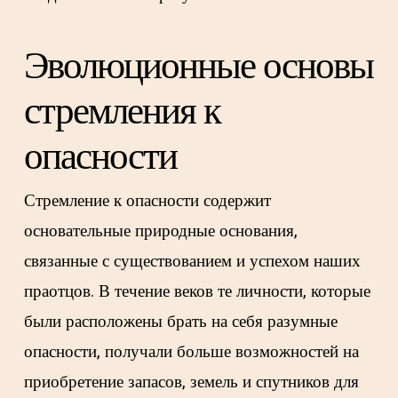
Эволюционные основы
стремления к
опасности
Стремление к опасности содержит
основательные природные основания,
связанные с существованием и успехом наших
праотцов. В течение веков те личности, которые
были расположены брать на себя разумные
опасности, получали больше возможностей на
приобретение запасов, земель и спутников для