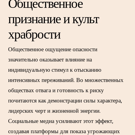
Общественное
признание и культ
храбрости
Общественное ощущение опасности
значительно оказывает влияние на
индивидуальную стимул к отысканию
интенсивных переживаний. Во множественных
обществах отвага и готовность к риску
почитаются как демонстрации силы характера,
лидерских черт и жизненной энергии.
Социальные медиа усиливают этот эффект,
создавая платформы для показа угрожающих