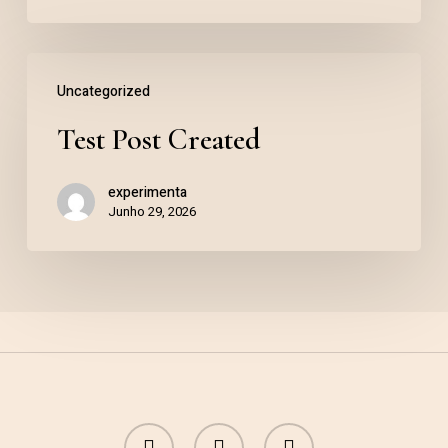
Uncategorized
Test Post Created
experimenta
Junho 29, 2026
facebook
instagram
whatsapp