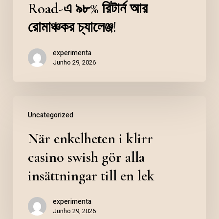
Road-এ ৯৮% রিটার্ন আর
রোমাঞ্চকর চ্যালেঞ্জ!
experimenta
Junho 29, 2026
Uncategorized
När enkelheten i klirr
casino swish gör alla
insättningar till en lek
experimenta
Junho 29, 2026