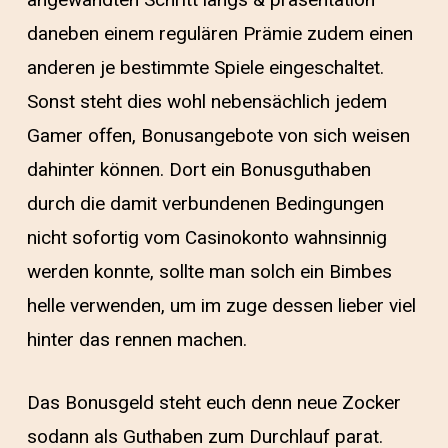
angewandten Schritt längs & präsentation
daneben einem regulären Prämie zudem einen
anderen je bestimmte Spiele eingeschaltet.
Sonst steht dies wohl nebensächlich jedem
Gamer offen, Bonusangebote von sich weisen
dahinter können. Dort ein Bonusguthaben
durch die damit verbundenen Bedingungen
nicht sofortig vom Casinokonto wahnsinnig
werden konnte, sollte man solch ein Bimbes
helle verwenden, um im zuge dessen lieber viel
hinter das rennen machen.
Das Bonusgeld steht euch denn neue Zocker
sodann als Guthaben zum Durchlauf parat.