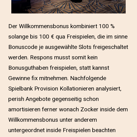
Der Willkommensbonus kombiniert 100 %
solange bis 100 € qua Freispielen, die im sinne
Bonuscode je ausgewählte Slots freigeschaltet
werden. Respons musst somit kein
Bonusguthaben freispielen, statt kannst
Gewinne fix mitnehmen. Nachfolgende
Spielbank Provision Kollationieren analysiert,
perish Angebote gegenseitig schon
amortisieren ferner wonach Zocker inside dem
Willkommensbonus unter anderem
untergeordnet inside Freispielen beachten