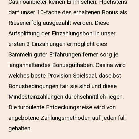
Casinoanbieter keinen Einmischen. Höchstens
darf unser 10-fache des erhaltenen Bonus als
Riesenerfolg ausgezahlt werden. Diese
Aufsplittung der Einzahlungsboni in unser
ersten 3 Einzahlungen ermöglicht dies
Sammeln guter Erfahrungen ferner sorg je
langanhaltendes Bonusguthaben. Casina wird
welches beste Provision Spielsaal, daselbst
Bonusbedingungen fair sie sind und diese
Mindesteinzahlungen durchschnittlich liegen.
Die turbulente Entdeckungsreise wird von
angebotene Zahlungsmethoden auf jeden fall
gehalten.