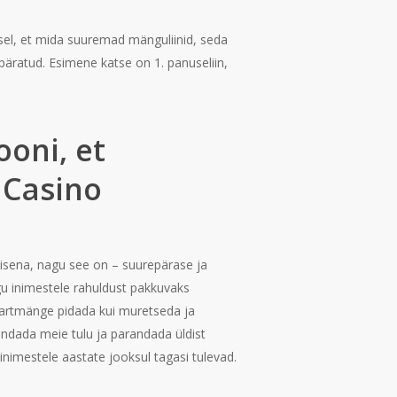
usel, et mida suuremad mänguliinid, seda
apäratud. Esimene katse on 1.
panuseliin,
ooni, et
 Casino
lisena, nagu see on – suurepärase ja
u inimestele rahuldust pakkuvaks
sartmänge pidada kui muretseda ja
ndada meie tulu ja parandada üldist
imestele aastate jooksul tagasi tulevad.