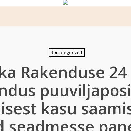
Uncategorized
ka Rakenduse 24
ndus puuviljaposi
sest kasu saami
d seadmesse pan