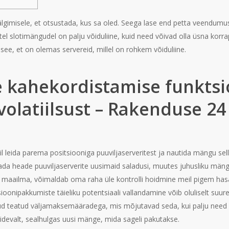
jälgimisele, et otsustada, kus sa oled. Seega lase end petta veendum
l slotimängudel on palju võiduliine, kuid need võivad olla üsna korr
see, et on olemas servereid, millel on rohkem võiduliine.
e kahekordistamise funktsi
volatiilsust – Rakenduse 24
l leida parema positsiooniga puuviljaserveritest ja nautida mängu sel
a heade puuviljaserverite uusimaid saladusi, muutes juhusliku mäng
te maailma, võimaldab oma raha üle kontrolli hoidmine meil pigem ha
nipakkumiste täieliku potentsiaali vallandamine võib oluliselt suure
d teatud väljamaksemääradega, mis mõjutavad seda, kui palju need in
evalt, sealhulgas uusi mänge, mida sageli pakutakse.