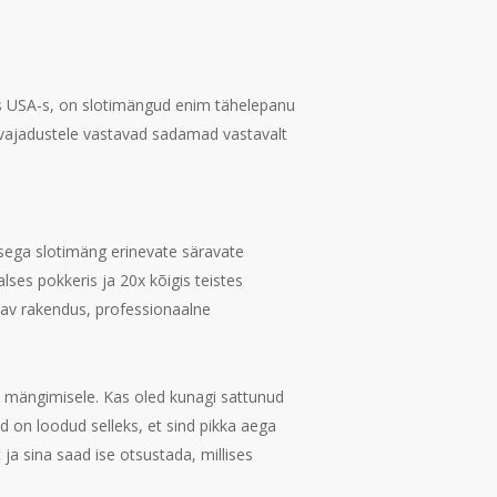
as USA-s, on slotimängud enim tähelepanu
vajadustele vastavad sadamad vastavalt
sega slotimäng erinevate säravate
ses pokkeris ja 20x kõigis teistes
atav rakendus, professionaalne
a mängimisele. Kas oled kunagi sattunud
d on loodud selleks, et sind pikka aega
a sina saad ise otsustada, millises