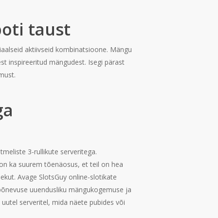
oti taust
tsiaalseid aktiivseid kombinatsioone. Mängu
st inspireeritud mängudest. Isegi pärast
must.
ga
meliste 3-rullikute serveritega.
 on ka suurem tõenäosus, et teil on hea
lekut. Avage SlotsGuy online-slotikate
a põnevuse uuendusliku mängukogemuse ja
uutel serveritel, mida näete pubides või