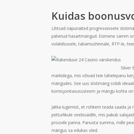
Kuidas boonusvo
Lihtsad näpunäited progressiivsete sloti
pälvinud hasartmängud. Esimene samm onl
volatiilsusele, tabamushinnale, RTP-le, tee
Silver 
märkidega, mis võivad teie tähelepanu kerg
mängudes. See uus slotimäng sobib ideaalse
komisjonitasusüsteem ja mängu kohta on te
Jätka lugemist, et rohkem teada saada ja 
petturlikule veebisaidile, mis pakub salaja
proovile panna. Panusta summa, mille peale
mängus sa edukas oled.