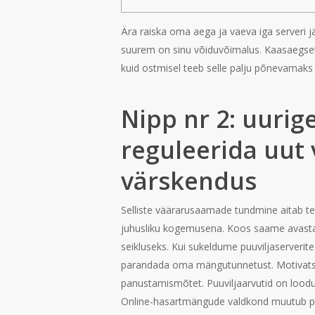
Ära raiska oma aega ja vaeva iga serveri 
suurem on sinu võiduvõimalus. Kaasaegsete
kuid ostmisel teeb selle palju põnevamaks 
Nipp nr 2: uurig
reguleerida uut 
värskendus
Selliste väärarusaamade tundmine aitab tei
juhusliku kogemusena. Koos saame avastad
seikluseks. Kui sukeldume puuviljaserveri
parandada oma mängutunnetust. Motivatsioo
panustamismõtet. Puuviljaarvutid on loodu
Online-hasartmängude valdkond muutub pid