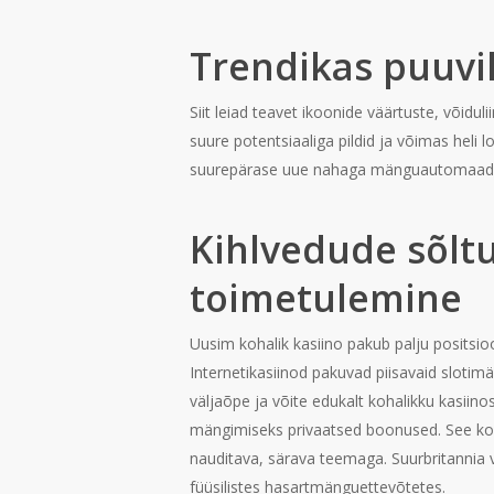
Trendikas puuvi
Siit leiad teavet ikoonide väärtuste, võid
suure potentsiaaliga pildid ja võimas heli
suurepärase uue nahaga mänguautomaadi lo
Kihlvedude sõlt
toimetulemine
Uusim kohalik kasiino pakub palju positsioo
Internetikasiinod pakuvad piisavaid slotim
väljaõpe ja võite edukalt kohalikku kasiin
mängimiseks privaatsed boonused. See ko
nauditava, särava teemaga. Suurbritannia v
füüsilistes hasartmänguettevõtetes.