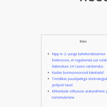
Sisu
Nipp nr 2: uurige kahekordistamise
funktsiooni, et reguleerida uut volati
Rakenduse 24 Casino värskendus
Kuidas boonusvoorusid käivitada?
Trendikas puuviljadega slotimängu
jackpoti taust
Kihlvedude sõltuvuse äratundmine j
toimetulemine