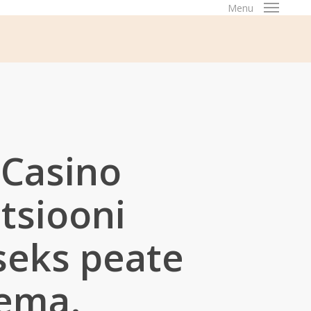
Menu
 Casino
tsiooni
seks peate
ema.