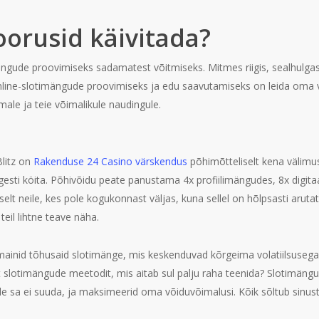
orusid käivitada?
mängude proovimiseks sadamatest võitmiseks. Mitmes riigis, sealhulg
ine-slotimängude proovimiseks ja edu saavutamiseks on leida oma 
male ja teie võimalikule naudingule.
Blitz on
Rakenduse 24 Casino värskendus
põhimõtteliselt kena välimu
esti köita. Põhivõidu peate panustama 4x profiilimängudes, 8x digitaal
lt neile, kes pole kogukonnast väljas, kuna sellel on hõlpsasti arut
il lihtne teave näha.
mainid tõhusaid slotimänge, mis keskenduvad kõrgeima volatiilsuseg
st slotimängude meetodit, mis aitab sul palju raha teenida? Slotimängu
 sa ei suuda, ja maksimeerid oma võiduvõimalusi. Kõik sõltub sinust j