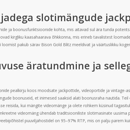
ljadega slotimängude jackp
uliinide ja boonusfunktsioonide kohta, mis aitavad sul ära tunda poten
 loovad kirgliku kaasahaarava õhkkonna, mis erineb tavalistest loomade
omist pakub särav Bison Gold Blitz meeldivat ja väärtuslikku koge
uvuse äratundmine ja selle
nide pealkirju koos moodsate jackpottide, videoportide ja vintage-ast
ängude boonuseid, et inimesed saaksid alati boonusraha nautida. Teil
osse reisida, kui mängite videomänge ja olete rohkem küsinud tagasitu
nkreetne videomäng ühendab traditsiooniliste slotimasinate uusim
eebipõhistel puuviljahostidel on 95–97% RTP, mis on palju parem kui 