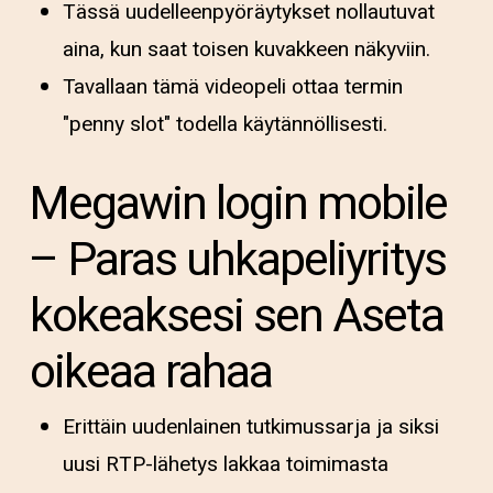
Tässä uudelleenpyöräytykset nollautuvat
aina, kun saat toisen kuvakkeen näkyviin.
Tavallaan tämä videopeli ottaa termin
"penny slot" todella käytännöllisesti.
Megawin login mobile
– Paras uhkapeliyritys
kokeaksesi sen Aseta
oikeaa rahaa
Erittäin uudenlainen tutkimussarja ja siksi
uusi RTP-lähetys lakkaa toimimasta