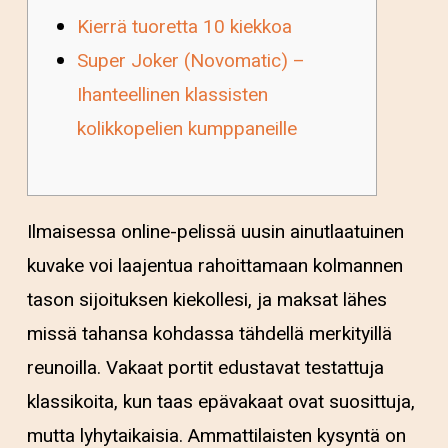
Kierrä tuoretta 10 kiekkoa
Super Joker (Novomatic) –
Ihanteellinen klassisten
kolikkopelien kumppaneille
Ilmaisessa online-pelissä uusin ainutlaatuinen
kuvake voi laajentua rahoittamaan kolmannen
tason sijoituksen kiekollesi, ja maksat lähes
missä tahansa kohdassa tähdellä merkityillä
reunoilla. Vakaat portit edustavat testattuja
klassikoita, kun taas epävakaat ovat suosittuja,
mutta lyhytaikaisia.
Ammattilaisten kysyntä on