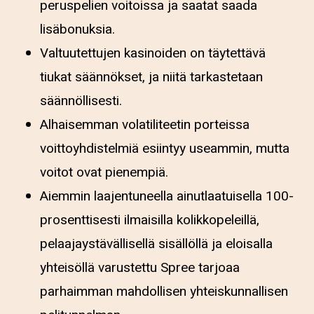
peruspelien voitoissa ja saatat saada
lisäbonuksia.
Valtuutettujen kasinoiden on täytettävä
tiukat säännökset, ja niitä tarkastetaan
säännöllisesti.
Alhaisemman volatiliteetin porteissa
voittoyhdistelmiä esiintyy useammin, mutta
voitot ovat pienempiä.
Aiemmin laajentuneella ainutlaatuisella 100-
prosenttisesti ilmaisilla kolikkopeleillä,
pelaajaystävällisellä sisällöllä ja eloisalla
yhteisöllä varustettu Spree tarjoaa
parhaimman mahdollisen yhteiskunnallisen