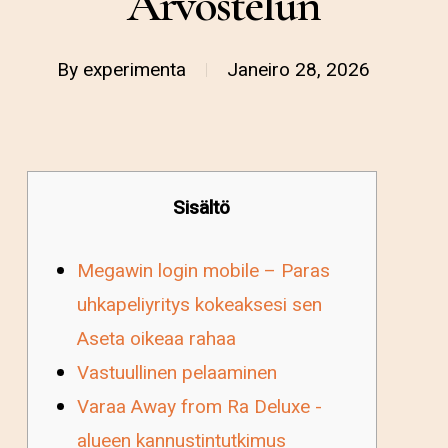
Arvostelun
By
experimenta
Janeiro 28, 2026
Sisältö
Megawin login mobile – Paras
uhkapeliyritys kokeaksesi sen
Aseta oikeaa rahaa
Vastuullinen pelaaminen
Varaa Away from Ra Deluxe -
alueen kannustintutkimus