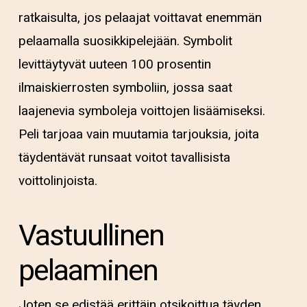
ratkaisulta, jos pelaajat voittavat enemmän
pelaamalla suosikkipelejään. Symbolit
levittäytyvät uuteen 100 prosentin
ilmaiskierrosten symboliin, jossa saat
laajenevia symboleja voittojen lisäämiseksi.
Peli tarjoaa vain muutamia tarjouksia, joita
täydentävät runsaat voitot tavallisista
voittolinjoista.
Vastuullinen
pelaaminen
Joten se edistää erittäin otsikoittua täyden