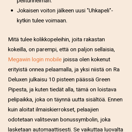
pelitunnelman.
Jokaisen voiton jälkeen uusi "Uhkapeli"-
kytkin tulee voimaan.
Mitä tulee kolikkopeleihin, joita rakastan
kokeilla, on parempi, että on paljon sellaisia,
Megawin login mobile
joissa olen kokenut
erityistä onnea pelaamalla, ja yksi niistä on Ra
Deluxen julkaisu 10 pisteen päässä Green
Pipesta, ja kuten tiedät alla, tämä on loistava
pelipaikka, joka on täynnä uutta sisältöä. Ennen
kuin aloitat ilmaiskierrokset, pelaajien
odotetaan valitsevan bonussymbolin, joka
lasketaan automaattisesti. Se vaikuttaa luovalta