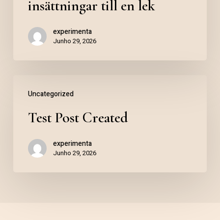
insättningar till en lek
experimenta
Junho 29, 2026
Uncategorized
Test Post Created
experimenta
Junho 29, 2026