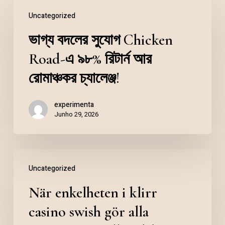
Uncategorized
ভাগ্য বদলের সুযোগ Chicken
Road-এ ৯৮% রিটার্ন আর
রোমাঞ্চকর চ্যালেঞ্জ!
experimenta
Junho 29, 2026
Uncategorized
När enkelheten i klirr
casino swish gör alla