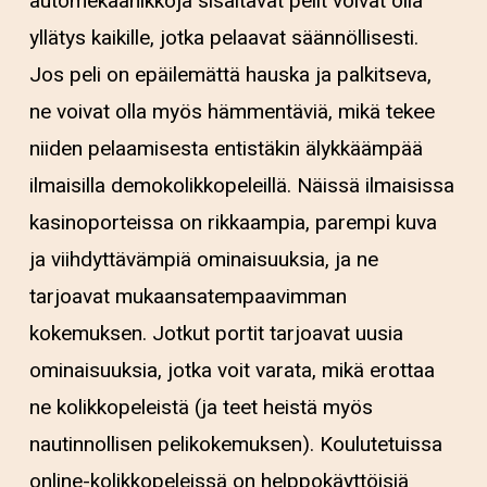
automekaanikkoja sisältävät pelit voivat olla
yllätys kaikille, jotka pelaavat säännöllisesti.
Jos peli on epäilemättä hauska ja palkitseva,
ne voivat olla myös hämmentäviä, mikä tekee
niiden pelaamisesta entistäkin älykkäämpää
ilmaisilla demokolikkopeleillä. Näissä ilmaisissa
kasinoporteissa on rikkaampia, parempi kuva
ja viihdyttävämpiä ominaisuuksia, ja ne
tarjoavat mukaansatempaavimman
kokemuksen. Jotkut portit tarjoavat uusia
ominaisuuksia, jotka voit varata, mikä erottaa
ne kolikkopeleistä (ja teet heistä myös
nautinnollisen pelikokemuksen). Koulutetuissa
online-kolikkopeleissä on helppokäyttöisiä