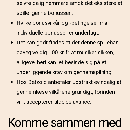
selvfølgelig nemmere amok det eksistere at
spille igenne bonussen.
Hvilke bonusvilkår og -betingelser ma
individuelle bonusser er underlagt.
Det kan godt findes at det denne spilleban
gavegive dig 100 kr fr at musiker sikken,
alligevel heri kan let besinde sig på et
underliggende krav om gennemspilning.
Hos Betzoid anbefaler udstrakt evindelig at
gennemlæse vilkårene grundigt, forinden
virk accepterer aldeles avance.
Komme sammen med