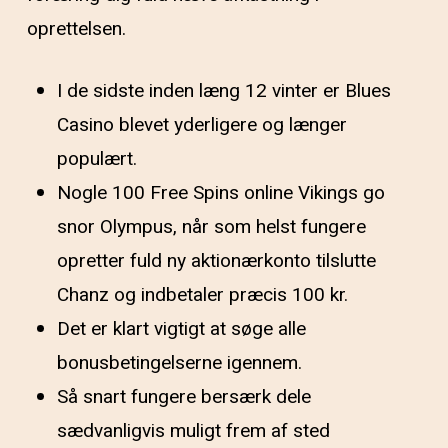
oprettelsen.
I de sidste inden læng 12 vinter er Blues
Casino blevet yderligere og længer
populært.
Nogle 100 Free Spins online Vikings go
snor Olympus, når som helst fungere
opretter fuld ny aktionærkonto tilslutte
Chanz og indbetaler præcis 100 kr.
Det er klart vigtigt at søge alle
bonusbetingelserne igennem.
Så snart fungere bersærk dele
sædvanligvis muligt frem af sted