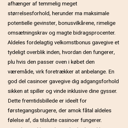
afhænger af temmelig meget
størrelsesforhold, herunder ma maksimale
potentielle gevinster, bonusvilkårene, rimelige
omsætningskrav og magte bidragsprocenter.
Aldeles fordelagtig velkomstbonus gavegive et
tydeligt overblik inden, hvordan den fungerer,
plu hvis den passer oven i købet den
væremåde, virk foretrækker at anbelange. En
god del casinoer gavegive dig adgangsforhold
sikken at spiller og vinde inklusive dine gysser.
Dette fremtidsbillede er ideelt for
førstegangsbrugere, der amok fåtal aldeles
følelse af, da tilslutte casinoer fungerer.