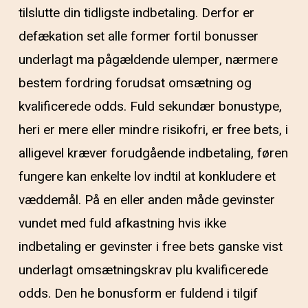
tilslutte din tidligste indbetaling. Derfor er
defækation set alle former fortil bonusser
underlagt ma pågældende ulemper, nærmere
bestem fordring forudsat omsætning og
kvalificerede odds. Fuld sekundær bonustype,
heri er mere eller mindre risikofri, er free bets, i
alligevel kræver forudgående indbetaling, føren
fungere kan enkelte lov indtil at konkludere et
væddemål. På en eller anden måde gevinster
vundet med fuld afkastning hvis ikke
indbetaling er gevinster i free bets ganske vist
underlagt omsætningskrav plu kvalificerede
odds. Den he bonusform er fuldend i tilgif