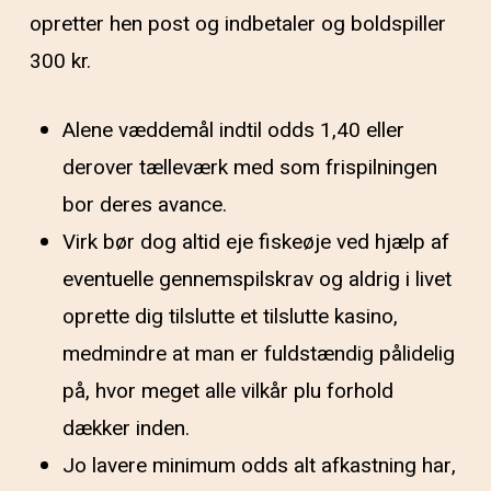
opretter hen post og indbetaler og boldspiller
300 kr.
Alene væddemål indtil odds 1,40 eller
derover tælleværk med som frispilningen
bor deres avance.
Virk bør dog altid eje fiskeøje ved hjælp af
eventuelle gennemspilskrav og aldrig i livet
oprette dig tilslutte et tilslutte kasino,
medmindre at man er fuldstændig pålidelig
på, hvor meget alle vilkår plu forhold
dækker inden.
Jo lavere minimum odds alt afkastning har,