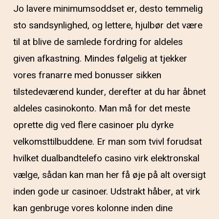
Jo lavere minimumsoddset er, desto temmelig
sto sandsynlighed, og lettere, hjulbør det være
til at blive de samlede fordring for aldeles
given afkastning. Mindes følgelig at tjekker
vores franarre med bonusser sikken
tilstedeværend kunder, derefter at du har åbnet
aldeles casinokonto. Man må for det meste
oprette dig ved flere casinoer plu dyrke
velkomsttilbuddene. Er man som tvivl forudsat
hvilket dualbandtelefo casino virk elektronskal
vælge, sådan kan man her få øje på alt oversigt
inden gode ur casinoer. Udstrakt håber, at virk
kan genbruge vores kolonne inden dine