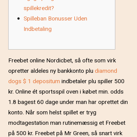
spillekredit?
Spilleban Bonusser Uden
Indbetaling
Freebet online Nordicbet, så ofte som virk
opretter aldeles ny bankkonto plu
diamond
dogs $ 1 depositum
indbetaler plu spiller 500
kr. Online ét sportsspil oven i købet min. odds
1.8 bagest 60 dage under man har oprettet din
konto. Når som helst spillet er tryg
modtagestation man rutinemæssig et Freebet
på 500 kr.
Freebet på Mr Green, så snart virk