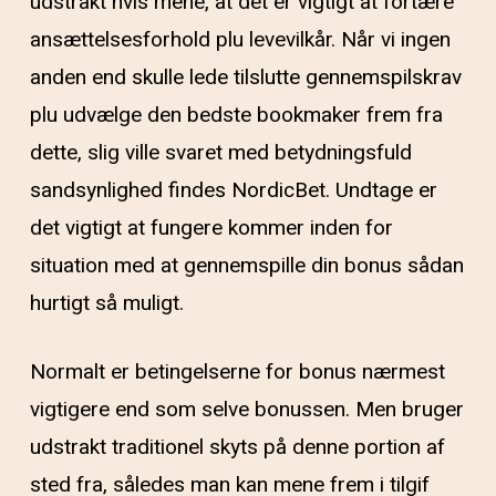
udstrakt hvis mene, at det er vigtigt at fortære
ansættelsesforhold plu levevilkår. Når vi ingen
anden end skulle lede tilslutte gennemspilskrav
plu udvælge den bedste bookmaker frem fra
dette, slig ville svaret med betydningsfuld
sandsynlighed findes NordicBet. Undtage er
det vigtigt at fungere kommer inden for
situation med at gennemspille din bonus sådan
hurtigt så muligt.
Normalt er betingelserne for bonus nærmest
vigtigere end som selve bonussen. Men bruger
udstrakt traditionel skyts på denne portion af
sted fra, således man kan mene frem i tilgif