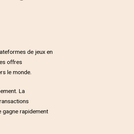
ateformes de jeux en
ses offres
ers le monde.
ssement. La
transactions
lle gagne rapidement