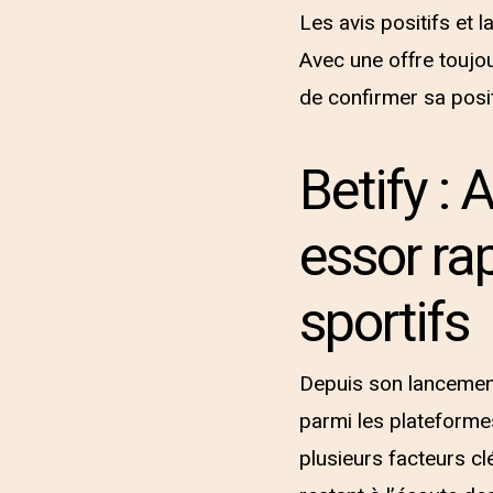
Les avis positifs et l
Avec une offre toujo
de confirmer sa posi
Betify :
essor ra
sportifs
Depuis son lancement
parmi les plateformes
plusieurs facteurs cl