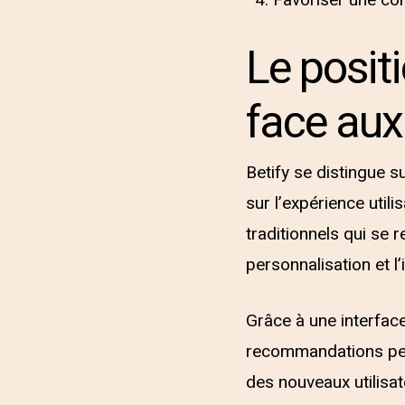
Le posit
face aux
Betify se distingue 
sur l’expérience util
traditionnels qui se
personnalisation et l’i
Grâce à une interface 
recommandations pers
des nouveaux utilisa