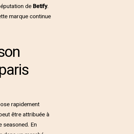
 réputation de
Betify
.
ette marque continue
 son
paris
mpose rapidement
peut être attribuée à
ue seasoned. En