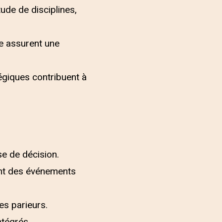
ude de disciplines,
ite assurent une
égiques contribuent à
se de décision.
ment des événements
es parieurs.
tégrés.