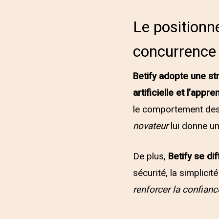
Le positionn
concurrence
Betify adopte une str
artificielle et l’app
le comportement des 
novateur
lui donne un
De plus,
Betify se d
sécurité, la simplicité
renforcer la confianc