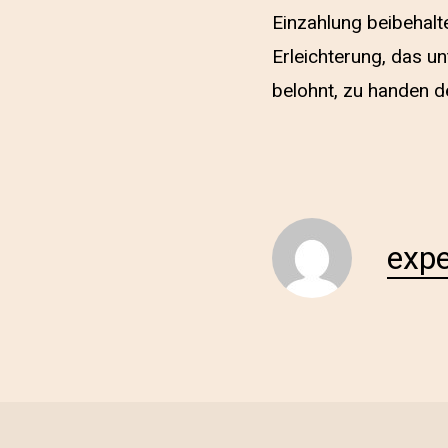
Einzahlung beibehalt
Erleichterung, das u
belohnt, zu handen d
exp