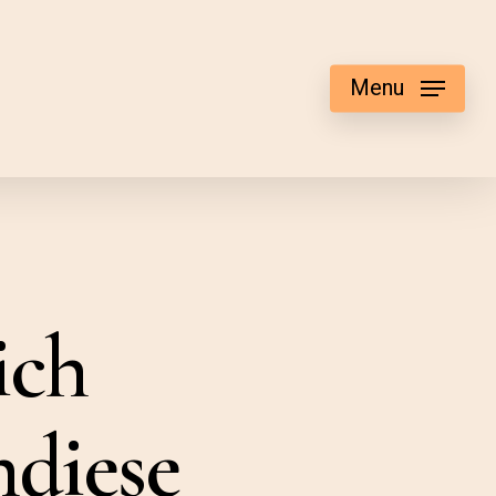
Menu
ich
ndiese