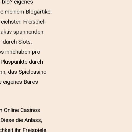
 blo? eigenes
de meinem Blogartikel
eichsten Freispiel-
 aktiv spannenden
 durch Slots,
os innehaben pro
r Pluspunkte durch
nn, das Spielcasino
e eigenes Bares
in Online Casinos
Diese die Anlass,
hkeit ihr Freispiele