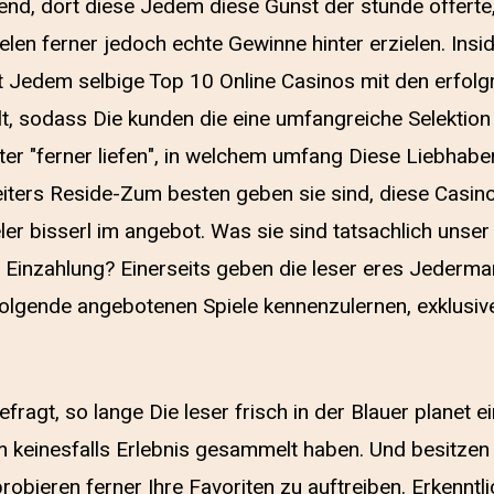
d, dort diese Jedem diese Gunst der stunde offerte,
elen ferner jedoch echte Gewinne hinter erzielen. Insi
 Jedem selbige Top 10 Online Casinos mit den erfolgr
t, sodass Die kunden die eine umfangreiche Selektion
er "ferner liefen", in welchem umfang Diese Liebhaber
iters Reside-Zum besten geben sie sind, diese Casin
er bisserl im angebot. Was sie sind tatsachlich unse
h Einzahlung? Einerseits geben die leser eres Jederma
olgende angebotenen Spiele kennenzulernen, exklusiv
ragt, so lange Die leser frisch in der Blauer planet e
 keinesfalls Erlebnis gesammelt haben. Und besitzen 
bieren ferner Ihre Favoriten zu auftreiben. Erkenntlic