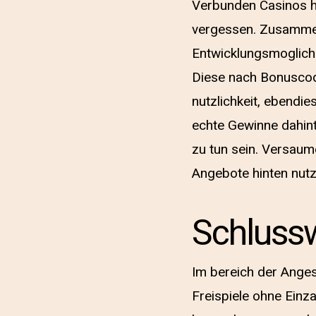
Verbunden Casinos hi
vergessen. Zusamme
Entwicklungsmoglichke
Diese nach Bonuscode
nutzlichkeit, ebendi
echte Gewinne dahint
zu tun sein. Versaum
Angebote hinten nutz
Schluss
Im bereich der Anges
Freispiele ohne Ein