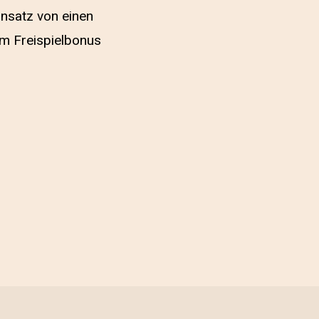
insatz von einen
em Freispielbonus