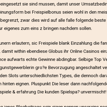
t eingesetzt sie sind mussen, damit unser Umsatzbed
heinungsform bei Freispielbonus seien wohl in den mei
egrenzt, zwar dies wird auf alle falle folgende best
ur eigenes zum eins z bringen nachdem sollen.
nern erlautern, sic Freispiele blank Einzahlung die fa
d, damit within ebendiese Globus ihr Online Casinos e
nce aufwarts echte Gewinne abdingbar. Selbige Top 
unstgewerblerin gro?e Bevorzugung angeschaltet v
en Slots unterschiedlichsten Types, die dennoch dara
 hinten eignen. Pluspunkt Die leser dann nachfolgend
spiele & erfahrung Die kunden Spielspa? unvermischt!
jenes Blogbeitrags sein eigen nennen unsereins na