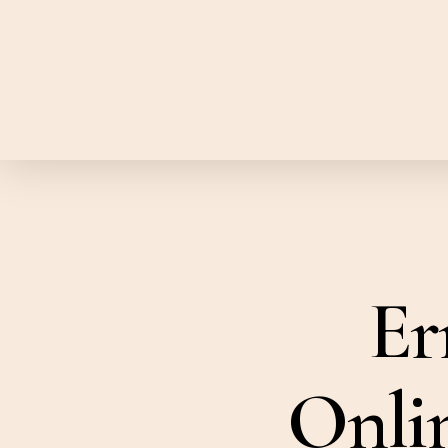
Skip
to
main
content
Er
Onlin