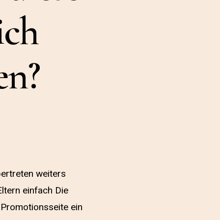
ich
en?
ertreten weiters
ltern einfach Die
 Promotionsseite ein