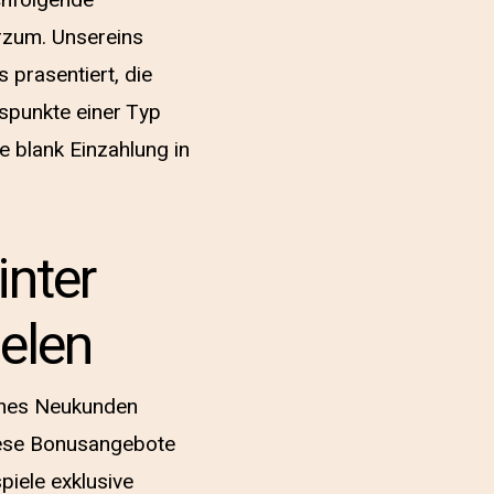
urzum. Unsereins
prasentiert, die
uspunkte einer Typ
e blank Einzahlung in
nter
elen
ines Neukunden
iese Bonusangebote
piele exklusive