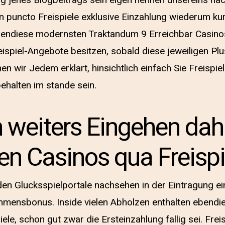
in puncto Freispiele exklusive Einzahlung wiederum k
ndiese modernsten Traktandum 9 Erreichbar Casinos 
ispiel-Angebote besitzen, sobald diese jeweiligen Pl
n wir Jedem erklart, hinsichtlich einfach Sie Freispiel
ehalten im stande sein.
weiters Eingehen dahi
n Casinos qua Freispi
n Glucksspielportale nachsehen in der Eintragung e
mensbonus. Inside vielen Abholzen enthalten ebend
ele, schon gut zwar die Ersteinzahlung fallig sei. Freis