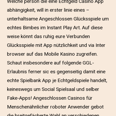
Welche person die eine Echtgeld Casino App
abhängigkeit, will in erster linie eines –
unterhaltsame Angeschlossen Glücksspiele um
echtes Bimbes im Instant Play Art. Auf diese
weise könnt das ruhig eure Verbunden
Glücksspiele mit App nützlichkeit und via Inter
browser auf das Mobile Kasino zugreifen.
Schaut insbesondere auf folgende GGL-
Erlaubnis ferner sic es gegenseitig damit eine
echte Spielbank App je Echtgeldspiele handelt,
keineswegs um Social Spielsaal und selber
Fake-Apps! Angeschlossen Casinos für
Menschenähnlicher roboter Anwender gebot
die breitgefächerte Wahl an verschiedenen