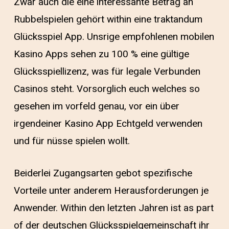
Zwar auch die eine interessante Betrag an
Rubbelspielen gehört within eine traktandum
Glücksspiel App. Unsrige empfohlenen mobilen
Kasino Apps sehen zu 100 % eine gültige
Glücksspiellizenz, was für legale Verbunden
Casinos steht. Vorsorglich euch welches so
gesehen im vorfeld genau, vor ein über
irgendeiner Kasino App Echtgeld verwenden
und für nüsse spielen wollt.
Beiderlei Zugangsarten gebot spezifische
Vorteile unter anderem Herausforderungen je
Anwender. Within den letzten Jahren ist as part
of der deutschen Glücksspielgemeinschaft ihr