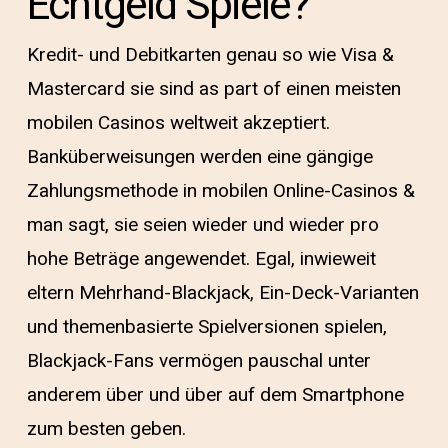
Echtgeld Spiele?
Kredit- und Debitkarten genau so wie Visa &
Mastercard sie sind as part of einen meisten
mobilen Casinos weltweit akzeptiert.
Banküberweisungen werden eine gängige
Zahlungsmethode in mobilen Online-Casinos &
man sagt, sie seien wieder und wieder pro
hohe Beträge angewendet. Egal, inwieweit
eltern Mehrhand-Blackjack, Ein-Deck-Varianten
und themenbasierte Spielversionen spielen,
Blackjack-Fans vermögen pauschal unter
anderem über und über auf dem Smartphone
zum besten geben.