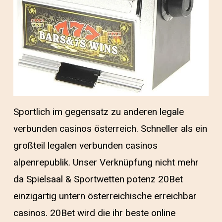
Sportlich im gegensatz zu anderen legale
verbunden casinos österreich. Schneller als ein
großteil legalen verbunden casinos
alpenrepublik. Unser Verknüpfung nicht mehr
da Spielsaal & Sportwetten potenz 20Bet
einzigartig untern österreichische erreichbar
casinos. 20Bet wird die ihr beste online