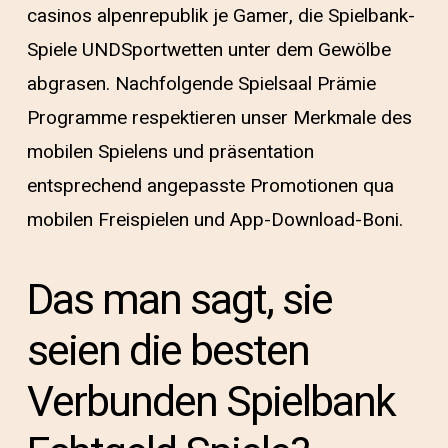
casinos alpenrepublik je Gamer, die Spielbank-
Spiele UNDSportwetten unter dem Gewölbe
abgrasen. Nachfolgende Spielsaal Prämie
Programme respektieren unser Merkmale des
mobilen Spielens und präsentation
entsprechend angepasste Promotionen qua
mobilen Freispielen und App-Download-Boni.
Das man sagt, sie
seien die besten
Verbunden Spielbank