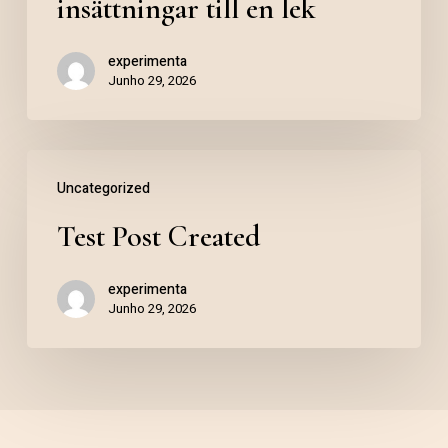
insättningar till en lek
experimenta
Junho 29, 2026
Uncategorized
Test Post Created
experimenta
Junho 29, 2026