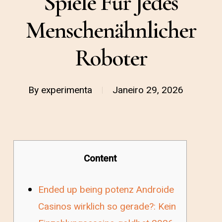
Spiele Für Jedes
Menschenähnlicher
Roboter
By
experimenta
Janeiro 29, 2026
Content
Ended up being potenz Androide
Casinos wirklich so gerade?: Kein