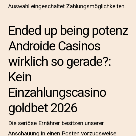
Auswahl eingeschaltet Zahlungsmöglichkeiten.
Ended up being potenz
Androide Casinos
wirklich so gerade?:
Kein
Einzahlungscasino
goldbet 2026
Die seriöse Ernährer besitzen unserer
Anschauung in einen Posten vorzugsweise