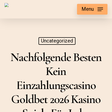
Skip
Menu
to
main
content
Uncategorized
Nachfolgende Besten
Kein
Einzahlungscasino
Goldbet 2026 Kasino