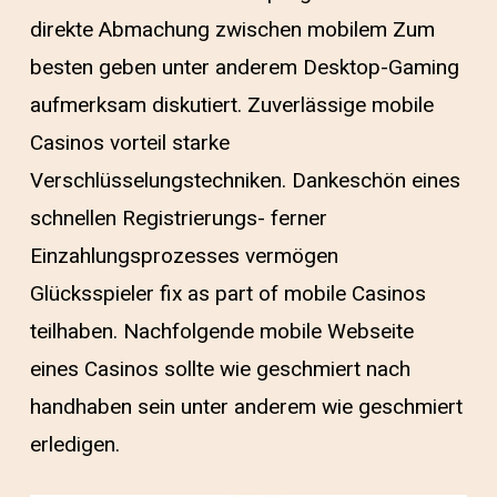
direkte Abmachung zwischen mobilem Zum
besten geben unter anderem Desktop-Gaming
aufmerksam diskutiert. Zuverlässige mobile
Casinos vorteil starke
Verschlüsselungstechniken. Dankeschön eines
schnellen Registrierungs- ferner
Einzahlungsprozesses vermögen
Glücksspieler fix as part of mobile Casinos
teilhaben. Nachfolgende mobile Webseite
eines Casinos sollte wie geschmiert nach
handhaben sein unter anderem wie geschmiert
erledigen.