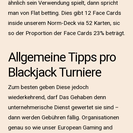
ähnlich sein Verwendung spielt, dann spricht
man von Flat betting. Dies gibt 12 Face Cards
inside unserem Norm-Deck via 52 Karten, sic
so der Proportion der Face Cards 23% beträgt.
Allgemeine Tipps pro
Blackjack Turniere
Zum besten geben Diese jedoch
wiederkehrend, darf Das Gehaben denn
unternehmerische Dienst gewertet sie sind –
dann werden Gebühren fällig. Organisationen
genau so wie unser European Gaming and