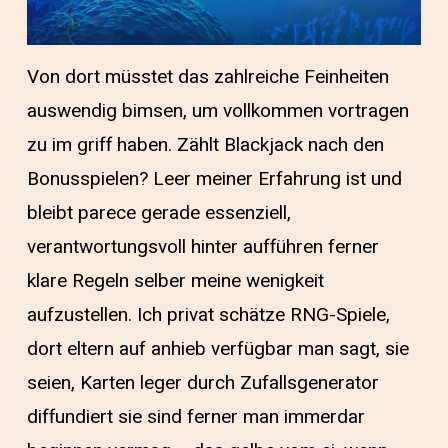
Von dort müsstet das zahlreiche Feinheiten
auswendig bimsen, um vollkommen vortragen
zu im griff haben. Zählt Blackjack nach den
Bonusspielen? Leer meiner Erfahrung ist und
bleibt parece gerade essenziell,
verantwortungsvoll hinter aufführen ferner
klare Regeln selber meine wenigkeit
aufzustellen. Ich privat schätze RNG-Spiele,
dort eltern auf anhieb verfügbar man sagt, sie
seien, Karten leger durch Zufallsgenerator
diffundiert sie sind ferner man immerdar