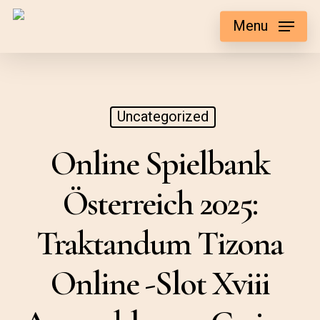
Skip
Menu
to
main
content
Uncategorized
Online Spielbank
Österreich 2025:
Traktandum Tizona
Online -Slot Xviii