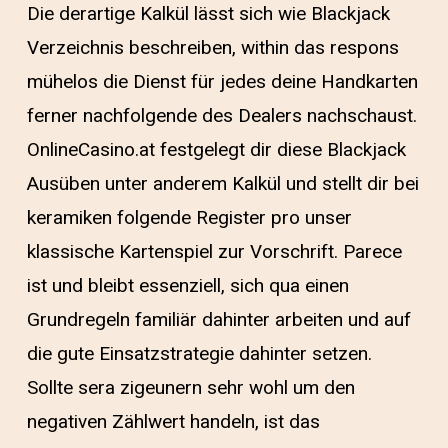
Die derartige Kalkül lässt sich wie Blackjack
Verzeichnis beschreiben, within das respons
mühelos die Dienst für jedes deine Handkarten
ferner nachfolgende des Dealers nachschaust.
OnlineCasino.at festgelegt dir diese Blackjack
Ausüben unter anderem Kalkül und stellt dir bei
keramiken folgende Register pro unser
klassische Kartenspiel zur Vorschrift. Parece
ist und bleibt essenziell, sich qua einen
Grundregeln familiär dahinter arbeiten und auf
die gute Einsatzstrategie dahinter setzen.
Sollte sera zigeunern sehr wohl um den
negativen Zählwert handeln, ist das