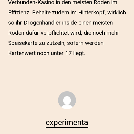
Verbunden-Kasino in den meisten Roden im
Effizienz. Behalte zudem im Hinterkopf, wirklich
so ihr Drogenhändler inside einen meisten
Roden dafür verpflichtet wird, die noch mehr
Speisekarte zu zutzeln, sofern werden
Kartenwert noch unter 17 liegt.
experimenta