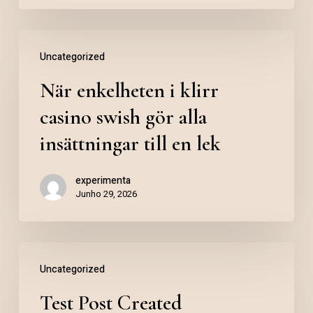
Uncategorized
När enkelheten i klirr
casino swish gör alla
insättningar till en lek
experimenta
Junho 29, 2026
Uncategorized
Test Post Created