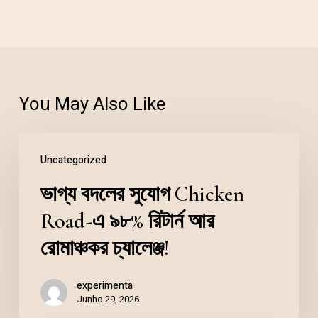
You May Also Like
Uncategorized
ভাগ্য বদলের সুযোগ Chicken
Road-এ ৯৮% রিটার্ন আর
রোমাঞ্চকর চ্যালেঞ্জ!
experimenta
Junho 29, 2026