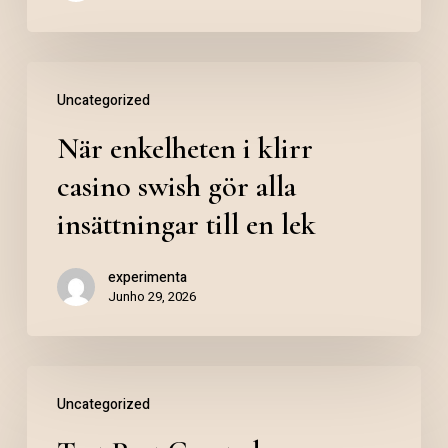
Uncategorized
När enkelheten i klirr
casino swish gör alla
insättningar till en lek
experimenta
Junho 29, 2026
Uncategorized