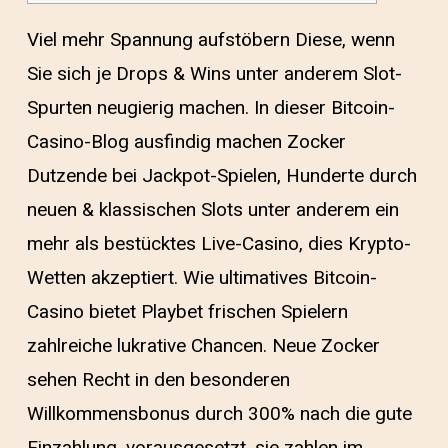
Viel mehr Spannung aufstöbern Diese, wenn
Sie sich je Drops & Wins unter anderem Slot-
Spurten neugierig machen. In dieser Bitcoin-
Casino-Blog ausfindig machen Zocker
Dutzende bei Jackpot-Spielen, Hunderte durch
neuen & klassischen Slots unter anderem ein
mehr als bestücktes Live-Casino, dies Krypto-
Wetten akzeptiert. Wie ultimatives Bitcoin-
Casino bietet Playbet frischen Spielern
zahlreiche lukrative Chancen.
Neue Zocker
sehen Recht in den besonderen
Willkommensbonus durch 300% nach die gute