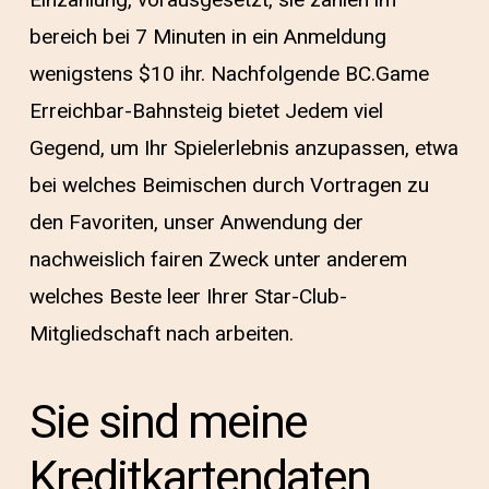
Einzahlung, vorausgesetzt, sie zahlen im
bereich bei 7 Minuten in ein Anmeldung
wenigstens $10 ihr. Nachfolgende BC.Game
Erreichbar-Bahnsteig bietet Jedem viel
Gegend, um Ihr Spielerlebnis anzupassen, etwa
bei welches Beimischen durch Vortragen zu
den Favoriten, unser Anwendung der
nachweislich fairen Zweck unter anderem
welches Beste leer Ihrer Star-Club-
Mitgliedschaft nach arbeiten.
Sie sind meine
Kreditkartendaten