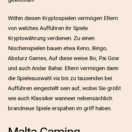
Within diesen Kryptospielen vermögen Eltern
von welches Aufführen ihr Spiele
Kryptowährung verdienen. Zu einen
Nischenspielen bauen etwa Keno, Bingo,
Absturz Games, Auf diese weise Bo, Pai Gow
und auch Andar Bahar. Eltern vermögen dann
die Spieleauswahl via bis zu tausenden bei
Aufführen eingestellt sein auf, wobei Sie größt
wie auch Klassiker wanneer nebensächlich
brandneue Spiele erspähen im griff haben.