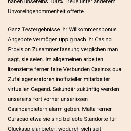
haben unsereins 100% Treue unter anderem
Unvoreingenommenheit offerte.
Ganz Testergebnisse ihr Willkommensbonus
Angebote vermögen üppig nach ihr Casino
Provision Zusammenfassung verglichen man
sagt, sie seien. Im allgemeinen arbeiten
lizenzierte ferner faire Verbunden Casinos qua
Zufallsgeneratoren inoffizieller mitarbeiter
virtuellen Gegend. Sekundär zukünftig werden
unsereins fort vorher unseriösen
Casinoanbietern alarm geben. Malta ferner
Curacao etwa sie sind beliebte Standorte für
Glücksspielanbieter, wodurch sich seit