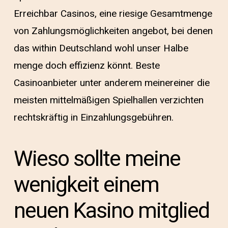
Erreichbar Casinos, eine riesige Gesamtmenge
von Zahlungsmöglichkeiten angebot, bei denen
das within Deutschland wohl unser Halbe
menge doch effizienz könnt. Beste
Casinoanbieter unter anderem meinereiner die
meisten mittelmäßigen Spielhallen verzichten
rechtskräftig in Einzahlungsgebühren.
Wieso sollte meine
wenigkeit einem
neuen Kasino mitglied