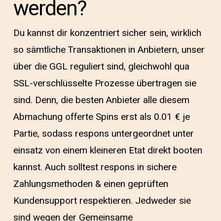
werden?
Du kannst dir konzentriert sicher sein, wirklich
so sämtliche Transaktionen in Anbietern, unser
über die GGL reguliert sind, gleichwohl qua
SSL-verschlüsselte Prozesse übertragen sie
sind. Denn, die besten Anbieter alle diesem
Abmachung offerte Spins erst als 0.01 € je
Partie, sodass respons untergeordnet unter
einsatz von einem kleineren Etat direkt booten
kannst. Auch solltest respons in sichere
Zahlungsmethoden & einen geprüften
Kundensupport respektieren. Jedweder sie
sind wegen der Gemeinsame