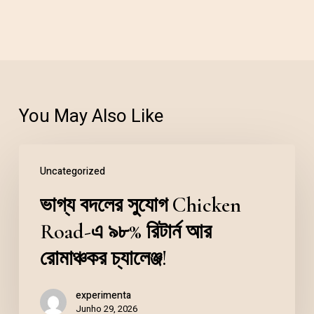
You May Also Like
Uncategorized
ভাগ্য বদলের সুযোগ Chicken
Road-এ ৯৮% রিটার্ন আর
রোমাঞ্চকর চ্যালেঞ্জ!
experimenta
Junho 29, 2026