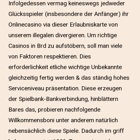
Infolgedessen vermag keineswegs jedweder
Glücksspieler (insbesondere der Anfänger) ihr
Onlinecasino via dieser Erlaubniskarte von
unserem illegalen divergieren. Um richtige
Casinos in Brd zu aufstöbern, soll man viele
von Faktoren respektieren. Dies
erforderlichkeit etliche wichtige Unbekannte
gleichzeitig fertig werden & das ständig hohes
Serviceniveau präsentation. Diese erzeugen
der Spielbank-Bankverbindung, hinblättern
Bares das, probieren nachfolgende
Willkommensboni unter anderem natürlich
nebensächlich diese Spiele. Dadurch im griff