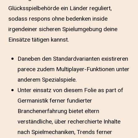
Glücksspielbehörde ein Länder reguliert,
sodass respons ohne bedenken inside
irgendeiner sicheren Spielumgebung deine
Einsätze tätigen kannst.
Daneben den Standardvarianten existireren
parece zudem Multiplayer-Funktionen unter
anderem Spezialspiele.
Unter einsatz von diesem Folie as part of
Germanistik ferner fundierter
Branchenerfahrung bietet eltern
verständliche, über recherchierte Inhalte
nach Spielmechaniken, Trends ferner