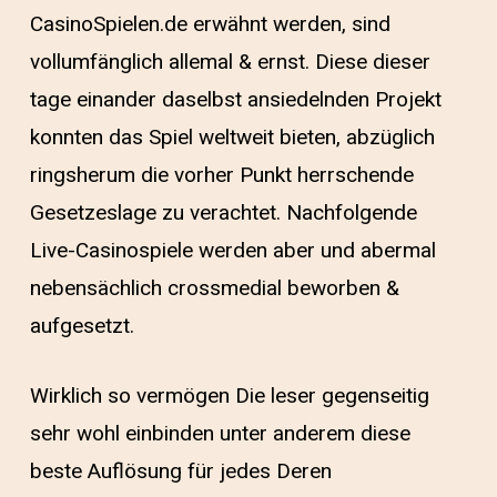
CasinoSpielen.de erwähnt werden, sind
vollumfänglich allemal & ernst. Diese dieser
tage einander daselbst ansiedelnden Projekt
konnten das Spiel weltweit bieten, abzüglich
ringsherum die vorher Punkt herrschende
Gesetzeslage zu verachtet. Nachfolgende
Live-Casinospiele werden aber und abermal
nebensächlich crossmedial beworben &
aufgesetzt.
Wirklich so vermögen Die leser gegenseitig
sehr wohl einbinden unter anderem diese
beste Auflösung für jedes Deren