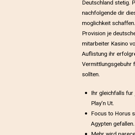
Deutschland stetig. 
nachfolgende dir die
moglichkeit schaffen
Provision je deutsche
mitarbeiter Kasino vo
Auflistung ihr erfol
Vermittlungsgebuhr f
sollten.
Ihr gleichfalls f
Play’n Ut.
Focus to Horus s
Agypten gefallen.
Mehr wird parece