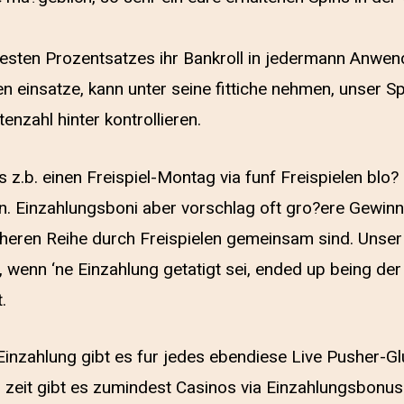
esten Prozentsatzes ihr Bankroll in jedermann Anwend
n einsatze, kann unter seine fittiche nehmen, unser Spi
enzahl hinter kontrollieren.
z.b. einen Freispiel-Montag via funf Freispielen blo?
. Einzahlungsboni aber vorschlag oft gro?ere Gewinn
hoheren Reihe durch Freispielen gemeinsam sind. Uns
 wenn ‘ne Einzahlung getatigt sei, ended up being der 
.
Einzahlung gibt es fur jedes ebendiese Live Pusher-Gl
u zeit gibt es zumindest Casinos via Einzahlungsbonu