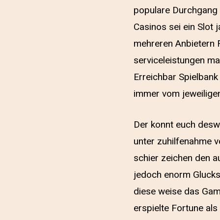
populare Durchgang 
Casinos sei ein Slot 
mehreren Anbietern F
serviceleistungen man
Erreichbar Spielbank
immer vom jeweiligen
Der konnt euch desw
unter zuhilfenahme 
schier zeichen den a
jedoch enorm Glucksg
diese weise das Game
erspielte Fortune als