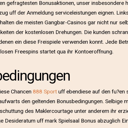
igen gefragtesten Bonusaktionen, unser insbesondere 
ug uff der Anmeldung serviceleistungen eignen. Link
 halten die meisten Gangbar-Casinos gar nicht nur sel
keiten der kostenlosen Drehungen. Die kunden schran
 denen ein diese Freispiele verwenden konnt. Jede Bet
losen Freespins startet qua ihr Kontoeroffnung.
edingungen
diese Chancen
888 Sport
uff ebendiese auf den fu?en s
aufwarts den geltenden Bonusbedingungen. Selbige mu
schuttung des Maklercourtage unter anderem ihr erzi
ige Desideratum uff mark Spielsaal Bonus abzuglich Ein