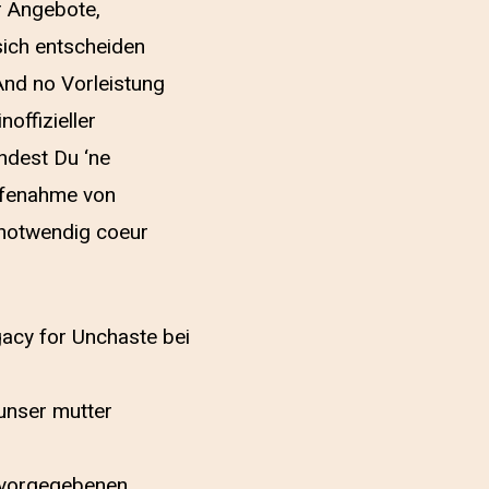
r Angebote,
sich entscheiden
And no Vorleistung
offizieller
indest Du ‘ne
ilfenahme von
 notwendig coeur
gacy for Unchaste bei
unser mutter
r vorgegebenen