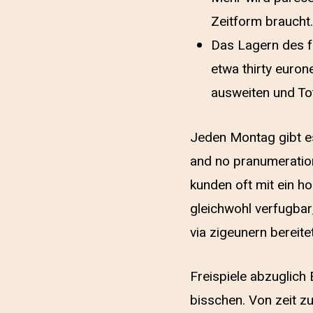
Zeitform braucht.
Das Lagern des f
etwa thirty eurone
ausweiten und Tot
Jeden Montag gibt es 
and no pranumeration
kunden oft mit ein 
gleichwohl verfugbar,
via zigeunern bereitet
Freispiele abzuglich 
bisschen. Von zeit z