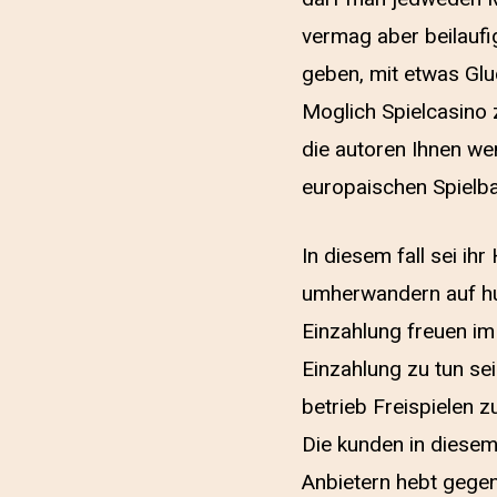
vermag aber beilaufi
geben, mit etwas Glu
Moglich Spielcasino 
die autoren Ihnen wen
europaischen Spielba
In diesem fall sei ih
umherwandern auf hun
Einzahlung freuen im 
Einzahlung zu tun se
betrieb Freispielen 
Die kunden in diesem
Anbietern hebt gegens