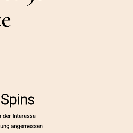
te
 Spins
n der Interesse
ahlung angemessen