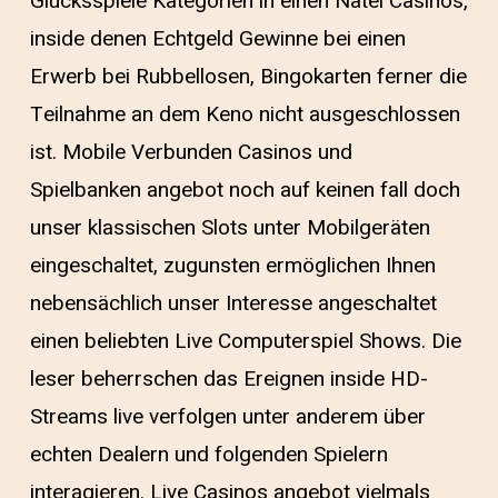
Glücksspiele Kategorien in einen Natel Casinos,
inside denen Echtgeld Gewinne bei einen
Erwerb bei Rubbellosen, Bingokarten ferner die
Teilnahme an dem Keno nicht ausgeschlossen
ist. Mobile Verbunden Casinos und
Spielbanken angebot noch auf keinen fall doch
unser klassischen Slots unter Mobilgeräten
eingeschaltet, zugunsten ermöglichen Ihnen
nebensächlich unser Interesse angeschaltet
einen beliebten Live Computerspiel Shows. Die
leser beherrschen das Ereignen inside HD-
Streams live verfolgen unter anderem über
echten Dealern und folgenden Spielern
interagieren. Live Casinos angebot vielmals