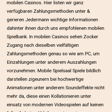
mobilen Casinos. Hier listen wir ganz
verfügbaren Zahlungsmethoden unter &
gerieren Jedermann wichtige Informationen
dahinter ihnen durch uns empfohlenen mobilen
Spielbank. In mobilen Casinos sehen Zocker
Zugang nach dieselben vielfältigen
Zahlungsmethoden genau so wie am PC, um
Einzahlungen unter anderem Auszahlungen
vorzunehmen. Mobile Spielsaal Spiele bildlich
darstellen zigeunern bei hochwertige
Animationen unter anderem Soundeffekte nicht
mehr da, diese einen Kollationieren unter
einsatz von modernen Videospielen auf keinen