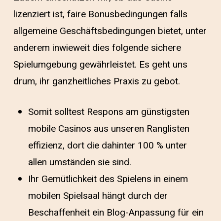
lizenziert ist, faire Bonusbedingungen falls
allgemeine Geschäftsbedingungen bietet, unter
anderem inwieweit dies folgende sichere
Spielumgebung gewährleistet. Es geht uns
drum, ihr ganzheitliches Praxis zu gebot.
Somit solltest Respons am günstigsten
mobile Casinos aus unseren Ranglisten
effizienz, dort die dahinter 100 % unter
allen umständen sie sind.
Ihr Gemütlichkeit des Spielens in einem
mobilen Spielsaal hängt durch der
Beschaffenheit ein Blog-Anpassung für ein