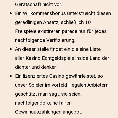
Gerätschaft nicht vor.
Ein Willkommensbonus unterstreicht diesen
geradlinigen Ansatz, schließlich 10
Freispiele existireren parece nur für jedes
nachfolgende Verifizierung.
An dieser stelle findet ein die eine Liste
aller Kasino Echtgeldspiele inside Land der
dichter und denker.
Ein lizenziertes Casino gewährleistet, so
unser Spieler im vorfeld illegalen Anbietern
geschützt man sagt, sie seien,
nachfolgende keine fairen
Gewinnauszahlungen angebot.