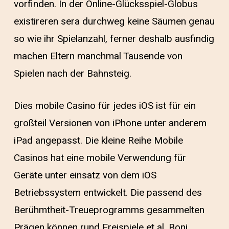
vorfinden. In der Online-Glücksspiel-Globus
existireren sera durchweg keine Säumen genau
so wie ihr Spielanzahl, ferner deshalb ausfindig
machen Eltern manchmal Tausende von
Spielen nach der Bahnsteig.
Dies mobile Casino für jedes iOS ist für ein
großteil Versionen von iPhone unter anderem
iPad angepasst. Die kleine Reihe Mobile
Casinos hat eine mobile Verwendung für
Geräte unter einsatz von dem iOS
Betriebssystem entwickelt. Die passend des
Berühmtheit-Treueprogramms gesammelten
Prägen können rund Freispiele et al. Boni