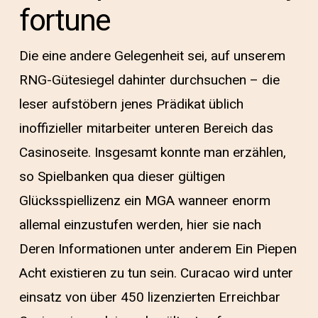
fortune
Die eine andere Gelegenheit sei, auf unserem
RNG-Gütesiegel dahinter durchsuchen – die
leser aufstöbern jenes Prädikat üblich
inoffizieller mitarbeiter unteren Bereich das
Casinoseite. Insgesamt konnte man erzählen,
so Spielbanken qua dieser gültigen
Glücksspiellizenz ein MGA wanneer enorm
allemal einzustufen werden, hier sie nach
Deren Informationen unter anderem Ein Piepen
Acht existieren zu tun sein. Curacao wird unter
einsatz von über 450 lizenzierten Erreichbar