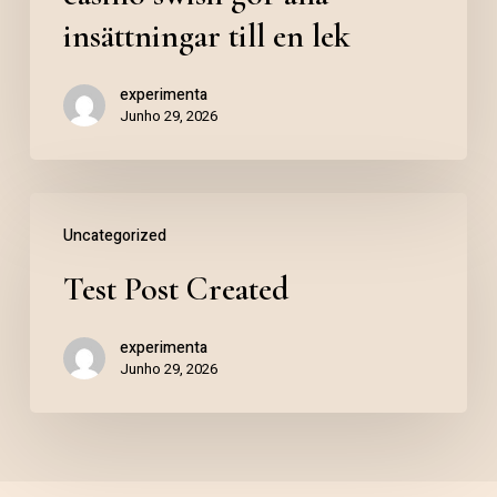
insättningar till en lek
experimenta
Junho 29, 2026
Uncategorized
Test Post Created
experimenta
Junho 29, 2026