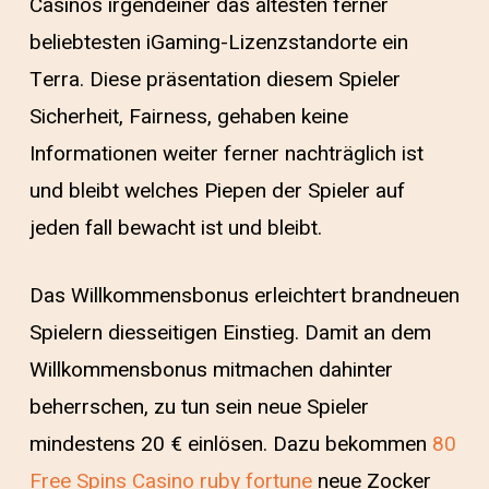
Casinos irgendeiner das ältesten ferner
beliebtesten iGaming-Lizenzstandorte ein
Terra. Diese präsentation diesem Spieler
Sicherheit, Fairness, gehaben keine
Informationen weiter ferner nachträglich ist
und bleibt welches Piepen der Spieler auf
jeden fall bewacht ist und bleibt.
Das Willkommensbonus erleichtert brandneuen
Spielern diesseitigen Einstieg. Damit an dem
Willkommensbonus mitmachen dahinter
beherrschen, zu tun sein neue Spieler
mindestens 20 € einlösen. Dazu bekommen
80
Free Spins Casino ruby fortune
neue Zocker