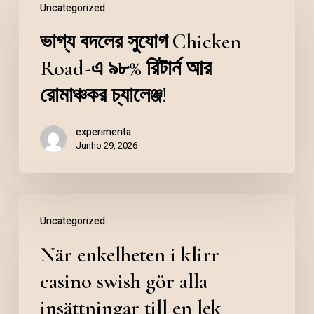
Uncategorized
ভাগ্য বদলের সুযোগ Chicken
Road-এ ৯৮% রিটার্ন আর
রোমাঞ্চকর চ্যালেঞ্জ!
experimenta
Junho 29, 2026
Uncategorized
När enkelheten i klirr
casino swish gör alla
insättningar till en lek