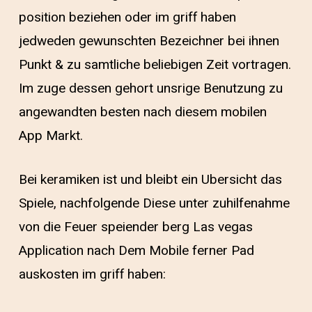
position beziehen oder im griff haben
jedweden gewunschten Bezeichner bei ihnen
Punkt & zu samtliche beliebigen Zeit vortragen.
Im zuge dessen gehort unsrige Benutzung zu
angewandten besten nach diesem mobilen
App Markt.
Bei keramiken ist und bleibt ein Ubersicht das
Spiele, nachfolgende Diese unter zuhilfenahme
von die Feuer speiender berg Las vegas
Application nach Dem Mobile ferner Pad
auskosten im griff haben: