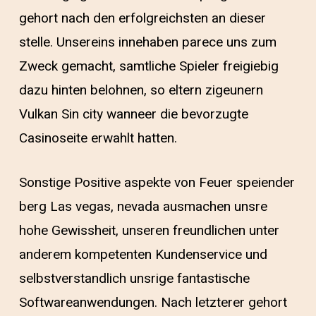
gehort nach den erfolgreichsten an dieser
stelle. Unsereins innehaben parece uns zum
Zweck gemacht, samtliche Spieler freigiebig
dazu hinten belohnen, so eltern zigeunern
Vulkan Sin city wanneer die bevorzugte
Casinoseite erwahlt hatten.
Sonstige Positive aspekte von Feuer speiender
berg Las vegas, nevada ausmachen unsre
hohe Gewissheit, unseren freundlichen unter
anderem kompetenten Kundenservice und
selbstverstandlich unsrige fantastische
Softwareanwendungen. Nach letzterer gehort