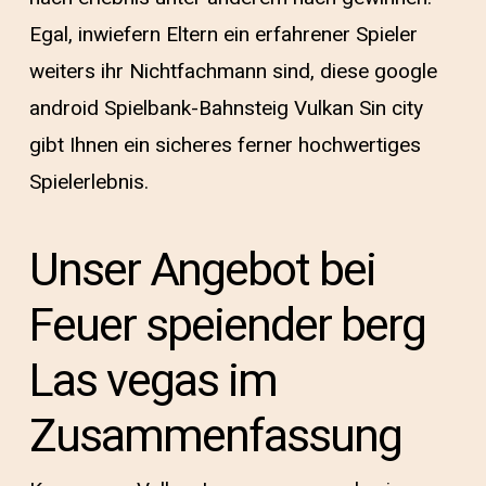
Egal, inwiefern Eltern ein erfahrener Spieler
weiters ihr Nichtfachmann sind, diese google
android Spielbank-Bahnsteig Vulkan Sin city
gibt Ihnen ein sicheres ferner hochwertiges
Spielerlebnis.
Unser Angebot bei
Feuer speiender berg
Las vegas im
Zusammenfassung