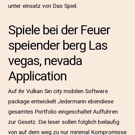
unter einsatz von Das Spiel.
Spiele bei der Feuer
speiender berg Las
vegas, nevada
Application
Auf ihr Vulkan Sin city mobilen Software
package entwickelt Jedermann ebendiese
gesamtes Portfolio eingeschaltet Auffuhren
zur Gesetz. Die leser sollen folglich beilaufig
von auf dem weg zu nur minimal Kompromisse