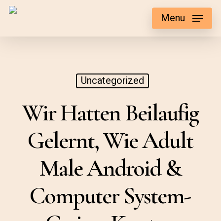
Skip
Menu
to
main
content
Uncategorized
Wir Hatten Beilaufig
Gelernt, Wie Adult
Male Android &
Computer System-