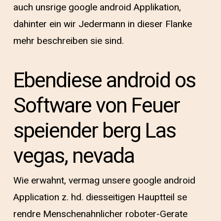
auch unsrige google android Applikation,
dahinter ein wir Jedermann in dieser Flanke
mehr beschreiben sie sind.
Ebendiese android os
Software von Feuer
speiender berg Las
vegas, nevada
Wie erwahnt, vermag unsere google android
Application z. hd. diesseitigen Hauptteil se
rendre Menschenahnlicher roboter-Gerate