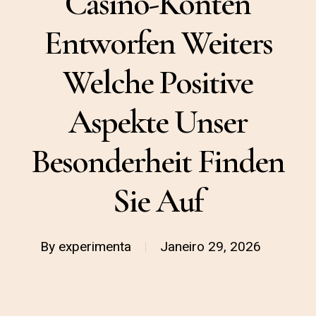
Casino-Konten
Entworfen Weiters
Welche Positive
Aspekte Unser
Besonderheit Finden
Sie Auf
By
experimenta
Janeiro 29, 2026