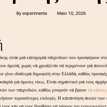
By
experimenta
Maio 10, 2026
ή
ίκης είναι μια κατηγορία παιχνιδιών που προσφέρουν στο
ουν άμεσα, χωρίς να χρειάζεται να περιμένουν για αποτε
ουν γίνει ιδιαίτερα δημοφιλή στην Ελλάδα, καθώς προσφέ
καιρία για άμεσες νίκες. Είναι σημαντικό για τους αρχ
υτών των παιχνιδιών, καθώς μπορούν να βρουν
τα καλυτε
νήσουν περισσότερες επιλογές. Η κατανόηση αυτών των 
α τους και να τους βοηθήσει να πάρουν πιο ενημερωμένε