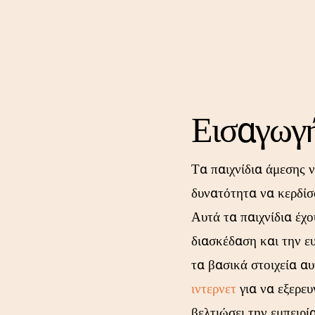
Εισαγωγ
Τα παιχνίδια άμεσης ν
δυνατότητα να κερδίσ
Αυτά τα παιχνίδια έχ
διασκέδαση και την ευ
τα βασικά στοιχεία α
ιντερνετ
για να εξερευ
βελτιώσει την εμπειρί