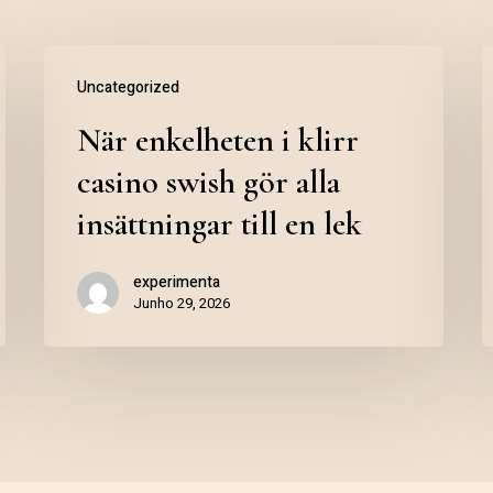
Uncategorized
När enkelheten i klirr
casino swish gör alla
insättningar till en lek
experimenta
Junho 29, 2026