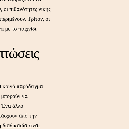
, οι πιθανότητες νίκης
περιμένουν. Τρίτον, οι
 με το παιχνίδι.
πτώσεις
α κοινό παράδειγμα
ς μπορούν να
. Ένα άλλο
ετάσχουν από την
η διαδικασία είναι