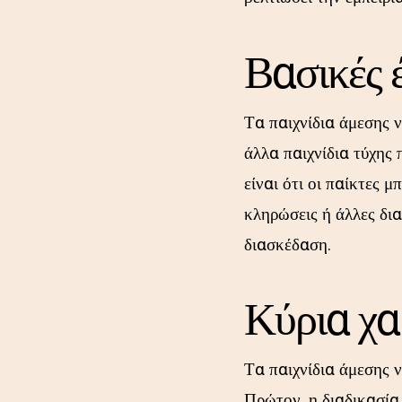
Βασικές 
Τα παιχνίδια άμεσης ν
άλλα παιχνίδια τύχης
είναι ότι οι παίκτες 
κληρώσεις ή άλλες δια
διασκέδαση.
Κύρια χα
Τα παιχνίδια άμεσης 
Πρώτον, η διαδικασία