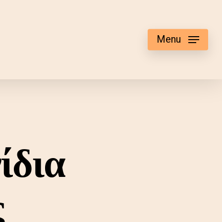
Menu
ίδια
ς