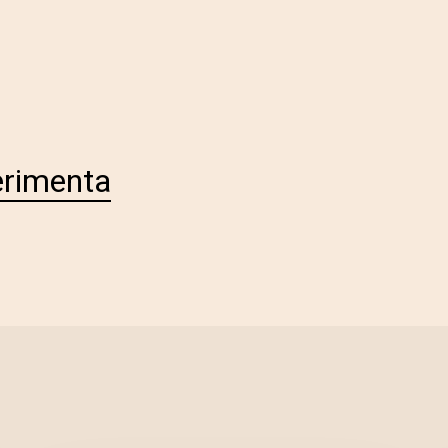
erimenta