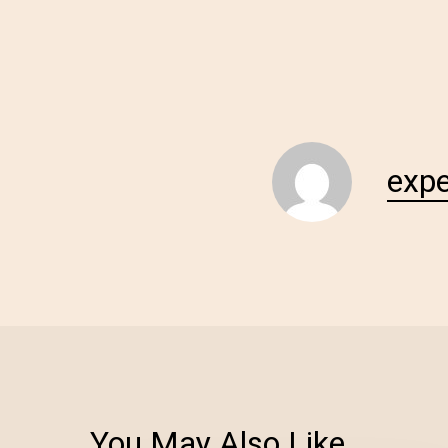
exp
You May Also Like