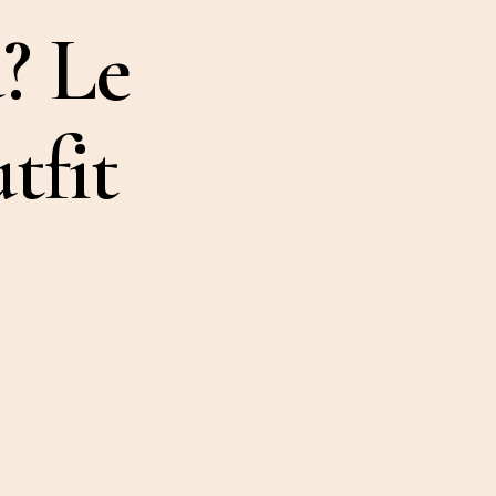
? Le
tfit