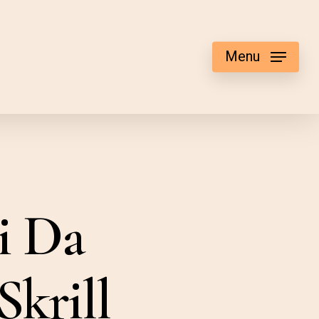
Menu
i Da
krill