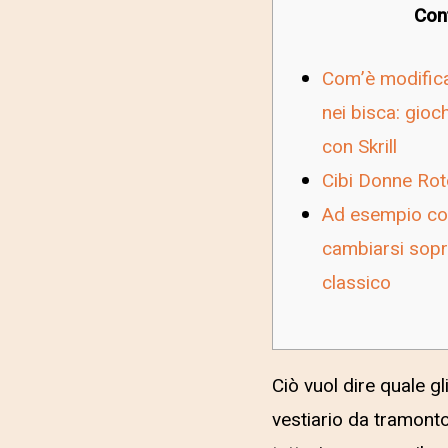
Con
Com’è modifica
nei bisca: gioc
con Skrill
Cibi Donne Rot
Ad esempio co
cambiarsi sopr
classico
Ciò vuol dire quale g
vestiario da tramonto