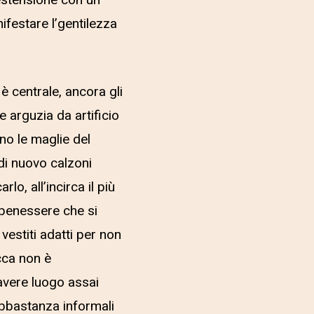
estensione con un
ifestare l’gentilezza
è centrale, ancora gli
 arguzia da artificio
no le maglie del
di nuovo calzoni
o, all’incirca il più
 benessere che si
estiti adatti per non
acca non è
avere luogo assai
abbastanza informali