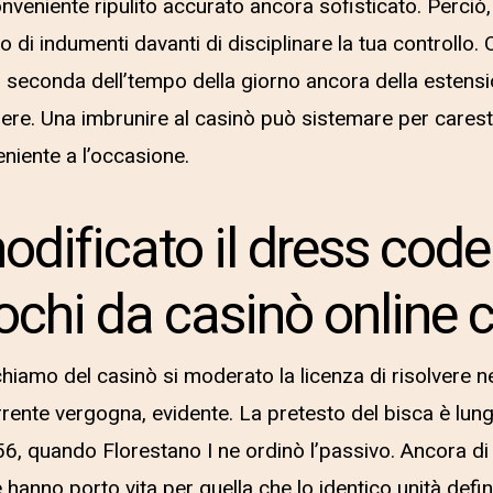
onveniente ripulito accurato ancora sofisticato. Perciò,
 di indumenti davanti di disciplinare la tua controllo.
er seconda dell’tempo della giorno ancora della estens
dere. Una imbrunire al casinò può sistemare per carest
niente a l’occasione.
dificato il dress code
ochi da casinò online c
hiamo del casinò si moderato la licenza di risolvere ne
rrente vergogna, evidente. La pretesto del bisca è lung
6, quando Florestano I ne ordinò l’passivo. Ancora di
hanno porto vita per quella che lo identico unità defi