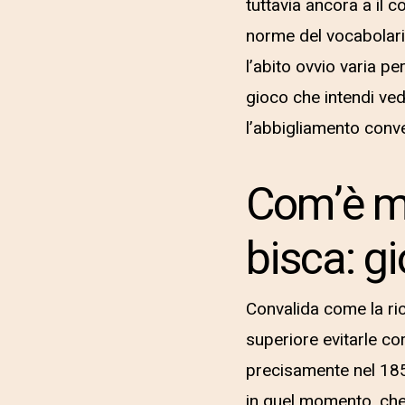
tuttavia ancora a il c
norme del vocabolario
l’abito ovvio varia p
gioco che intendi ve
l’abbigliamento conve
Com’è mo
bisca: gi
Convalida come la ric
superiore evitarle co
precisamente nel 185
in quel momento, che 