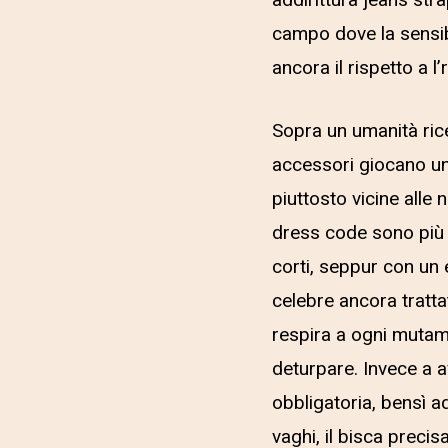
addirittura jeans st
campo dove la sensibi
ancora il rispetto a l’
Sopra un umanità rice
accessori giocano un 
piuttosto vicine alle
dress code sono più 
corti, seppur con un e
celebre ancora tratt
respira a ogni mutame
deturpare. Invece a a
obbligatoria, bensì a
vaghi, il bisca prec