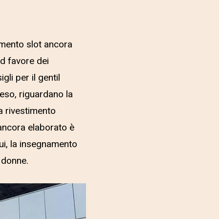
iamento slot ancora
ad favore dei
li per il gentil
teso, riguardano la
a rivestimento
 ancora elaborato è
qui, la insegnamento
e donne.