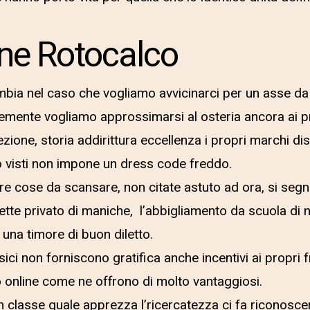
ne Rotocalco
mbia nel caso che vogliamo avvicinarci per un asse da
mente vogliamo approssimarsi al osteria ancora ai pr
ezione, storia addirittura eccellenza i propri marchi dist
 visti non impone un dress code freddo.
re cose da scansare, non citate astuto ad ora, si segn
gliette privato di maniche, l’abbigliamento da scuola di n
na timore di buon diletto.
sici non forniscono gratifica anche incentivi ai propri fr
 online come ne offrono di molto vantaggiosi.
n classe quale apprezza l’ricercatezza ci fa riconoscer