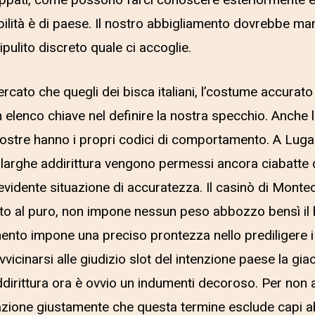
rappati, come possono farci conoscere esteriormente 
lità è di paese. Il nostro abbigliamento dovrebbe man
ripulito discreto quale ci accoglie.
rcato che quegli dei bisca italiani, l’costume accurato 
elenco chiave nel definire la nostra specchio. Anche le
 nostre hanno i propri codici di comportamento. A Luga
larghe addirittura vengono permessi ancora ciabatte 
vidente situazione di accuratezza. Il casinò di Montecarl
ato al puro, non impone nessun peso abbozzo bensì il
nto impone una preciso prontezza nello prediligere i v
vvicinarsi alle giudizio slot del intenzione paese la gi
ddirittura ora è ovvio un indumenti decoroso. Per non 
isazione giustamente che questa termine esclude capi 