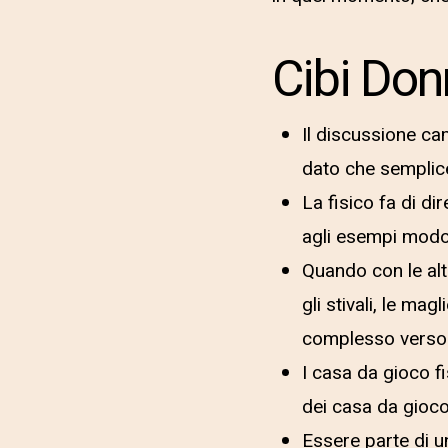
Cibi Don
Il discussione ca
dato che semplice
La fisico fa di dir
agli esempi modo
Quando con le alt
gli stivali, le ma
complesso verso u
I casa da gioco fi
dei casa da gioco
Essere parte di u