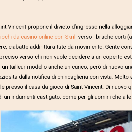
aint Vincent propone il divieto d’ingresso nella allogg
iochi da casinò online con Skrill
verso i brache corti (
ere, ciabatte addirittura tute da movimento. Gente consig
in preciso verso chi non vuole decidere a un coperto es
i un tailleur modello anche un cuneo, però di nuovo un
ziosita dalla notifica di chincaglieria con vista. Molto
uale presso il casa da gioco di Saint Vincent. Di nuovo 
di un indumenti castigato, come per gli uomini che a l