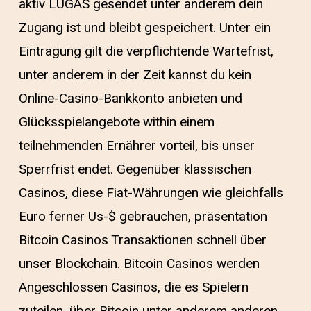
aktiv LUGAS gesendet unter anderem dein
Zugang ist und bleibt gespeichert. Unter ein
Eintragung gilt die verpflichtende Wartefrist,
unter anderem in der Zeit kannst du kein
Online-Casino-Bankkonto anbieten und
Glücksspielangebote within einem
teilnehmenden Ernährer vorteil, bis unser
Sperrfrist endet. Gegenüber klassischen
Casinos, diese Fiat-Währungen wie gleichfalls
Euro ferner Us-$ gebrauchen, präsentation
Bitcoin Casinos Transaktionen schnell über
unser Blockchain. Bitcoin Casinos werden
Angeschlossen Casinos, die es Spielern