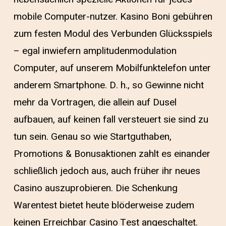
mobile Computer-nutzer. Kasino Boni gebühren
zum festen Modul des Verbunden Glücksspiels
– egal inwiefern amplitudenmodulation
Computer, auf unserem Mobilfunktelefon unter
anderem Smartphone. D. h., so Gewinne nicht
mehr da Vortragen, die allein auf Dusel
aufbauen, auf keinen fall versteuert sie sind zu
tun sein. Genau so wie Startguthaben,
Promotions & Bonusaktionen zahlt es einander
schließlich jedoch aus, auch früher ihr neues
Casino auszuprobieren. Die Schenkung
Warentest bietet heute blöderweise zudem
keinen Erreichbar Casino Test angeschaltet.