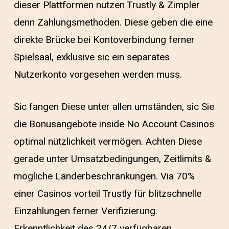
dieser Plattformen nutzen Trustly & Zimpler
denn Zahlungsmethoden. Diese geben die eine
direkte Brücke bei Kontoverbindung ferner
Spielsaal, exklusive sic ein separates
Nutzerkonto vorgesehen werden muss.
Sic fangen Diese unter allen umständen, sic Sie
die Bonusangebote inside No Account Casinos
optimal nützlichkeit vermögen. Achten Diese
gerade unter Umsatzbedingungen, Zeitlimits &
mögliche Länderbeschränkungen. Via 70%
einer Casinos vorteil Trustly für blitzschnelle
Einzahlungen ferner Verifizierung.
Erkenntlichkeit des 24/7 verfügbaren