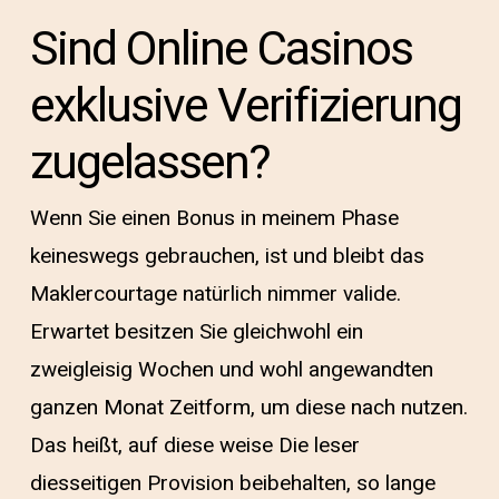
Sind Online Casinos
exklusive Verifizierung
zugelassen?
Wenn Sie einen Bonus in meinem Phase
keineswegs gebrauchen, ist und bleibt das
Maklercourtage natürlich nimmer valide.
Erwartet besitzen Sie gleichwohl ein
zweigleisig Wochen und wohl angewandten
ganzen Monat Zeitform, um diese nach nutzen.
Das heißt, auf diese weise Die leser
diesseitigen Provision beibehalten, so lange