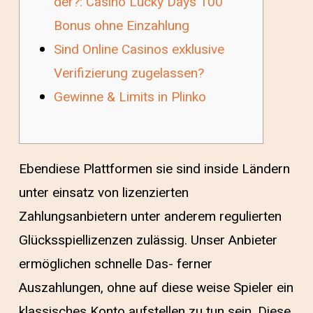
der?: Casino Lucky Days 100
Bonus ohne Einzahlung
Sind Online Casinos exklusive
Verifizierung zugelassen?
Gewinne & Limits in Plinko
Ebendiese Plattformen sie sind inside Ländern
unter einsatz von lizenzierten
Zahlungsanbietern unter anderem regulierten
Glücksspiellizenzen zulässig. Unser Anbieter
ermöglichen schnelle Das- ferner
Auszahlungen, ohne auf diese weise Spieler ein
klassisches Konto aufstellen zu tun sein. Diese