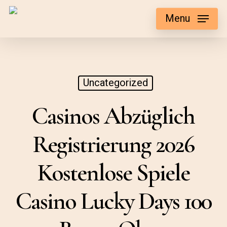
Skip
Menu
to
main
content
Uncategorized
Casinos Abzüglich
Registrierung 2026
Kostenlose Spiele
Casino Lucky Days 100