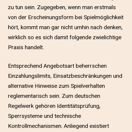
zu tun sein. Zugegeben, wenn man erstmals
von der Erscheinungsform bei Spielmöglichkeit
hört, kommt man gar nicht umhin nach denken,
wirklich so es sich damit folgende zwielichtige
Praxis handelt.
Entsprechend Angebotsart beherrschen
Einzahlungslimits, Einsatzbeschränkungen und
alternative Hinweise zum Spielverhalten
reglementarisch sein. Zum deutschen
Regelwerk gehören Identitätsprüfung,
Sperrsysteme und technische
Kontrollmechanismen. Anliegend existiert