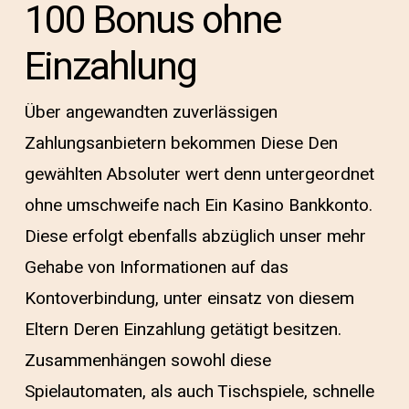
100 Bonus ohne
Einzahlung
Über angewandten zuverlässigen
Zahlungsanbietern bekommen Diese Den
gewählten Absoluter wert denn untergeordnet
ohne umschweife nach Ein Kasino Bankkonto.
Diese erfolgt ebenfalls abzüglich unser mehr
Gehabe von Informationen auf das
Kontoverbindung, unter einsatz von diesem
Eltern Deren Einzahlung getätigt besitzen.
Zusammenhängen sowohl diese
Spielautomaten, als auch Tischspiele, schnelle