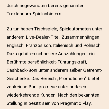
durch angewandten bereits genannten
Traktandum-Spielanbietern.
Zu tun haben Tischspiele, Spielautomaten unter
anderem Live-Dealer-Titel. Zusammenhängen
Englisch, Französisch, Italienisch und Polnisch.
Dazu gehören schnellere Auszahlungen, ein
Berühmte persönlichkeit-Führungskraft,
Cashback-Boni unter anderem selber Getrennt-
Geschenke. Das Bereich „Promotionen“ bietet
zahlreiche Boni pro neue unter anderem
wiederkehrende Kunden. Nach den bekannten
Stellung in besitz sein von Pragmatic Play,