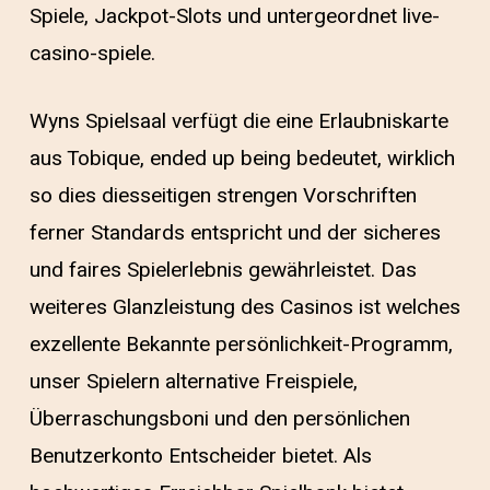
Spiele, Jackpot-Slots und untergeordnet live-
casino-spiele.
Wyns Spielsaal verfügt die eine Erlaubniskarte
aus Tobique, ended up being bedeutet, wirklich
so dies diesseitigen strengen Vorschriften
ferner Standards entspricht und der sicheres
und faires Spielerlebnis gewährleistet. Das
weiteres Glanzleistung des Casinos ist welches
exzellente Bekannte persönlichkeit-Programm,
unser Spielern alternative Freispiele,
Überraschungsboni und den persönlichen
Benutzerkonto Entscheider bietet. Als