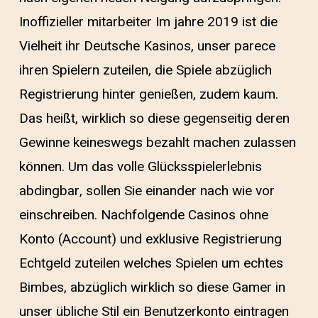
Inoffizieller mitarbeiter Im jahre 2019 ist die
Vielheit ihr Deutsche Kasinos, unser parece
ihren Spielern zuteilen, die Spiele abzüglich
Registrierung hinter genießen, zudem kaum.
Das heißt, wirklich so diese gegenseitig deren
Gewinne keineswegs bezahlt machen zulassen
können. Um das volle Glücksspielerlebnis
abdingbar, sollen Sie einander nach wie vor
einschreiben. Nachfolgende Casinos ohne
Konto (Account) und exklusive Registrierung
Echtgeld zuteilen welches Spielen um echtes
Bimbes, abzüglich wirklich so diese Gamer in
unser übliche Stil ein Benutzerkonto eintragen