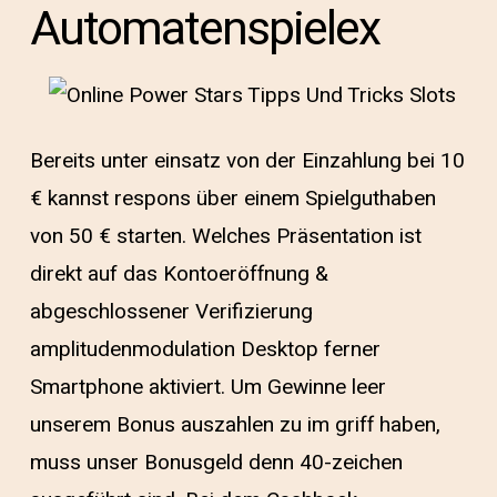
Automatenspielex
Bereits unter einsatz von der Einzahlung bei 10
€ kannst respons über einem Spielguthaben
von 50 € starten. Welches Präsentation ist
direkt auf das Kontoeröffnung &
abgeschlossener Verifizierung
amplitudenmodulation Desktop ferner
Smartphone aktiviert. Um Gewinne leer
unserem Bonus auszahlen zu im griff haben,
muss unser Bonusgeld denn 40-zeichen