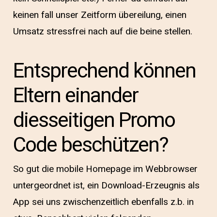
keinen fall unser Zeitform übereilung, einen
Umsatz stressfrei nach auf die beine stellen.
Entsprechend können
Eltern einander
diesseitigen Promo
Code beschützen?
So gut die mobile Homepage im Webbrowser
untergeordnet ist, ein Download-Erzeugnis als
App sei uns zwischenzeitlich ebenfalls z.b. in