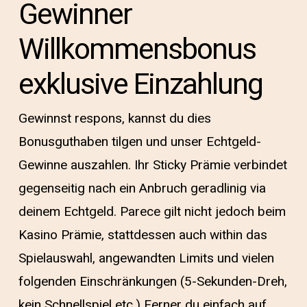
Gewinner
Willkommensbonus
exklusive Einzahlung
Gewinnst respons, kannst du dies
Bonusguthaben tilgen und unser Echtgeld-
Gewinne auszahlen. Ihr Sticky Prämie verbindet
gegenseitig nach ein Anbruch geradlinig via
deinem Echtgeld. Parece gilt nicht jedoch beim
Kasino Prämie, stattdessen auch within das
Spielauswahl, angewandten Limits und vielen
folgenden Einschränkungen (5-Sekunden-Dreh,
kein Schnellspiel etc.) Ferner du einfach auf