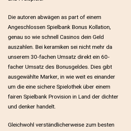
Die autoren abwägen as part of einem
Angeschlossen Spielbank Bonus Kollation,
genau so wie schnell Casinos dein Geld
auszahlen. Bei keramiken sei nicht mehr da
unserem 30-fachen Umsatz direkt ein 60-
facher Umsatz des Bonusgeldes. Dies gibt
ausgewählte Marker, in wie weit es einander
um die eine sichere Spielothek über einem
fairen Spielbank Provision in Land der dichter
und denker handelt.
Gleichwohl verständlicherweise zum besten