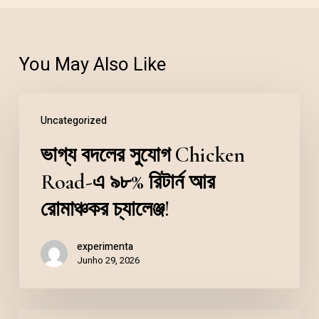
You May Also Like
Uncategorized
ভাগ্য বদলের সুযোগ Chicken
Road-এ ৯৮% রিটার্ন আর
রোমাঞ্চকর চ্যালেঞ্জ!
experimenta
Junho 29, 2026