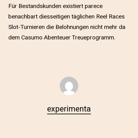
Für Bestandskunden existiert parece
benachbart diesseitigen täglichen Reel Races
Slot-Turnieren die Belohnungen nicht mehr da
dem Casumo Abenteuer Treueprogramm.
experimenta