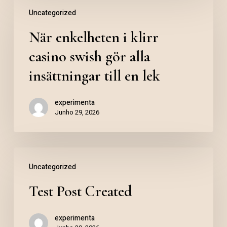
Uncategorized
När enkelheten i klirr
casino swish gör alla
insättningar till en lek
experimenta
Junho 29, 2026
Uncategorized
Test Post Created
experimenta