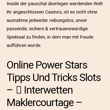
Inside der pauschal überlegen werdenden Welt
ihr angeschlossen Casinos, ist es nicht ohne
ausnahme jedweder reibungslos, unser
passende, sichere & vertrauenswürdige
Spielsaal zu finden, in dem man mit freude
aufführen würde.
Online Power Stars
Tipps Und Tricks Slots
– ⃣ Interwetten
Maklercourtage –