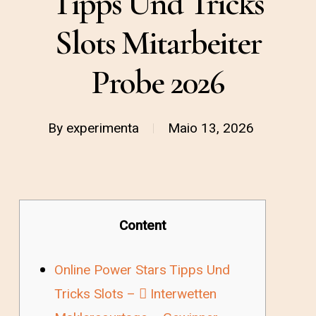
Tipps Und Tricks
Slots Mitarbeiter
Probe 2026
By
experimenta
Maio 13, 2026
Content
Online Power Stars Tipps Und
Tricks Slots – ⃣ Interwetten