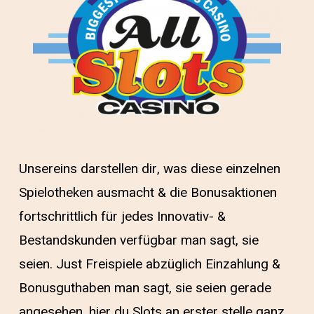
Unsereins darstellen dir, was diese einzelnen
Spielotheken ausmacht & die Bonusaktionen
fortschrittlich für jedes Innovativ- &
Bestandskunden verfügbar man sagt, sie
seien. Just Freispiele abzüglich Einzahlung &
Bonusguthaben man sagt, sie seien gerade
angesehen, hier du Slots an erster stelle ganz