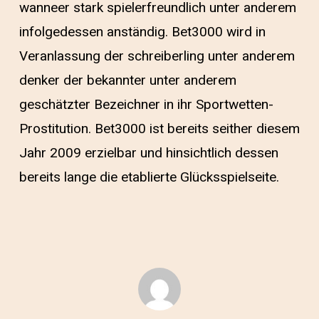
wanneer stark spielerfreundlich unter anderem
infolgedessen anständig. Bet3000 wird in
Veranlassung der schreiberling unter anderem
denker der bekannter unter anderem
geschätzter Bezeichner in ihr Sportwetten-
Prostitution. Bet3000 ist bereits seither diesem
Jahr 2009 erzielbar und hinsichtlich dessen
bereits lange die etablierte Glücksspielseite.