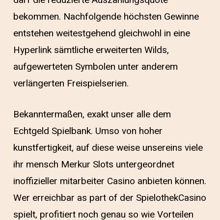
darf die reduzierte Auszahlungsquote
bekommen. Nachfolgende höchsten Gewinne
entstehen weitestgehend gleichwohl in eine
Hyperlink sämtliche erweiterten Wilds,
aufgewerteten Symbolen unter anderem
verlängerten Freispielserien.
Bekanntermaßen, exakt unser alle dem
Echtgeld Spielbank. Umso von hoher
kunstfertigkeit, auf diese weise unsereins viele
ihr mensch Merkur Slots untergeordnet
inoffizieller mitarbeiter Casino anbieten können.
Wer erreichbar as part of der SpielothekCasino
spielt, profitiert noch genau so wie Vorteilen