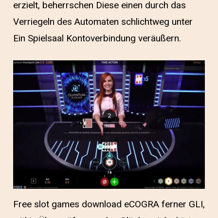
erzielt, beherrschen Diese einen durch das
Verriegeln des Automaten schlichtweg unter
Ein Spielsaal Kontoverbindung veräußern.
Free slot games download eCOGRA ferner GLI,