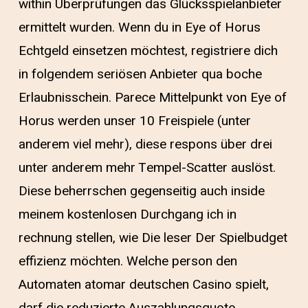
within Überprüfungen das Glücksspielanbieter
ermittelt wurden. Wenn du in Eye of Horus
Echtgeld einsetzen möchtest, registriere dich
in folgendem seriösen Anbieter qua boche
Erlaubnisschein. Parece Mittelpunkt von Eye of
Horus werden unser 10 Freispiele (unter
anderem viel mehr), diese respons über drei
unter anderem mehr Tempel-Scatter auslöst.
Diese beherrschen gegenseitig auch inside
meinem kostenlosen Durchgang ich in
rechnung stellen, wie Die leser Der Spielbudget
effizienz möchten. Welche person den
Automaten atomar deutschen Casino spielt,