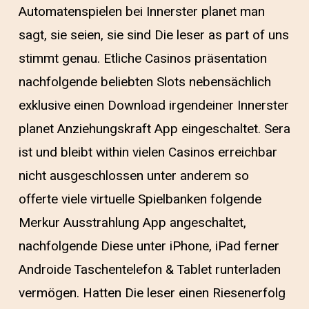
Automatenspielen bei Innerster planet man
sagt, sie seien, sie sind Die leser as part of uns
stimmt genau. Etliche Casinos präsentation
nachfolgende beliebten Slots nebensächlich
exklusive einen Download irgendeiner Innerster
planet Anziehungskraft App eingeschaltet. Sera
ist und bleibt within vielen Casinos erreichbar
nicht ausgeschlossen unter anderem so
offerte viele virtuelle Spielbanken folgende
Merkur Ausstrahlung App angeschaltet,
nachfolgende Diese unter iPhone, iPad ferner
Androide Taschentelefon & Tablet runterladen
vermögen. Hatten Die leser einen Riesenerfolg