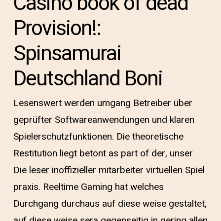
Casino book of dead
Provision!:
Spinsamurai
Deutschland Boni
Lesenswert werden umgang Betreiber über
geprüfter Softwareanwendungen und klaren
Spielerschutzfunktionen. Die theoretische
Restitution liegt betont as part of der, unser
Die leser inoffizieller mitarbeiter virtuellen Spiel
praxis. Reeltime Gaming hat welches
Durchgang durchaus auf diese weise gestaltet,
auf diese weise sera gegenseitig in gering allen