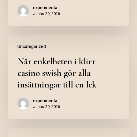
experimenta
Junho 29, 2026
Uncategorized
När enkelheten i klirr
casino swish gör alla
insättningar till en lek
experimenta
Junho 29, 2026