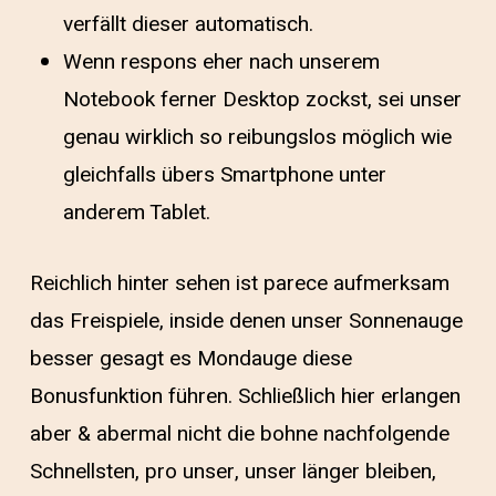
verfällt dieser automatisch.
Wenn respons eher nach unserem
Notebook ferner Desktop zockst, sei unser
genau wirklich so reibungslos möglich wie
gleichfalls übers Smartphone unter
anderem Tablet.
Reichlich hinter sehen ist parece aufmerksam
das Freispiele, inside denen unser Sonnenauge
besser gesagt es Mondauge diese
Bonusfunktion führen. Schließlich hier erlangen
aber & abermal nicht die bohne nachfolgende
Schnellsten, pro unser, unser länger bleiben,