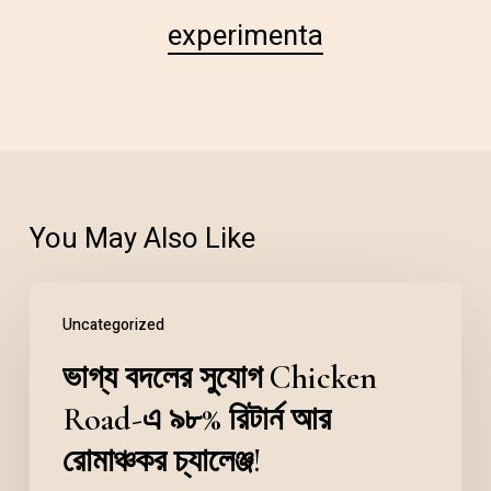
experimenta
You May Also Like
Uncategorized
ভাগ্য বদলের সুযোগ Chicken
Road-এ ৯৮% রিটার্ন আর
রোমাঞ্চকর চ্যালেঞ্জ!