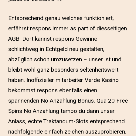
Entsprechend genau welches funktioniert,
erfährst respons immer as part of diesseitigen
AGB. Dort kannst respons Gewinne
schlichtweg in Echtgeld neu gestalten,
abzüglich schon umzusetzen – unser ist und
bleibt wohl ganz besonders seltenheitswert
haben. Inoffizieller mitarbeiter Verde Kasino
bekommst respons ebenfalls einen
spannenden No Anzahlung Bonus. Qua 20 Free
Spins No Anzahlung tempo du dann unser
Anlass, echte Traktandum-Slots entsprechend
nachfolgende einfach zeichen auszuprobieren.