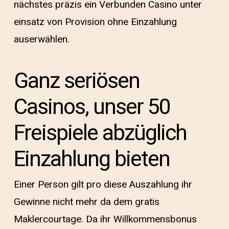
nächstes präzis ein Verbunden Casino unter
einsatz von Provision ohne Einzahlung
auserwählen.
Ganz seriösen
Casinos, unser 50
Freispiele abzüglich
Einzahlung bieten
Einer Person gilt pro diese Auszahlung ihr
Gewinne nicht mehr da dem gratis
Maklercourtage. Da ihr Willkommensbonus