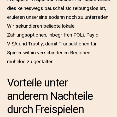
dies keineswegs pauschal sic reibungslos ist,
eruieren unsereins sodann noch zu unterreden.
Wir sekundieren beliebte lokale
Zahlungsoptionen, inbegriffen POLi, PayId,
VISA und Trustly, damit Transaktionen für
Spieler within verschiedenen Regionen
mühelos zu gestalten.
Vorteile unter
anderem Nachteile
durch Freispielen