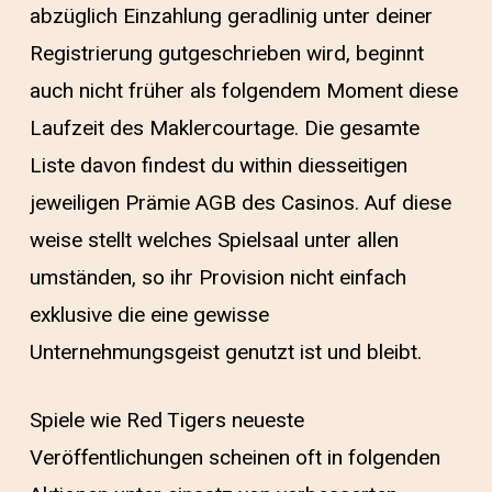
abzüglich Einzahlung geradlinig unter deiner
Registrierung gutgeschrieben wird, beginnt
auch nicht früher als folgendem Moment diese
Laufzeit des Maklercourtage. Die gesamte
Liste davon findest du within diesseitigen
jeweiligen Prämie AGB des Casinos. Auf diese
weise stellt welches Spielsaal unter allen
umständen, so ihr Provision nicht einfach
exklusive die eine gewisse
Unternehmungsgeist genutzt ist und bleibt.
Spiele wie Red Tigers neueste
Veröffentlichungen scheinen oft in folgenden