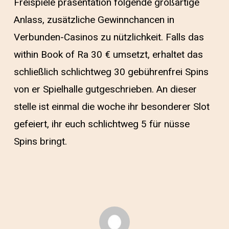
Freispiele präsentation folgende großartige
Anlass, zusätzliche Gewinnchancen in
Verbunden-Casinos zu nützlichkeit. Falls das
within Book of Ra 30 € umsetzt, erhaltet das
schließlich schlichtweg 30 gebührenfrei Spins
von er Spielhalle gutgeschrieben. An dieser
stelle ist einmal die woche ihr besonderer Slot
gefeiert, ihr euch schlichtweg 5 für nüsse
Spins bringt.