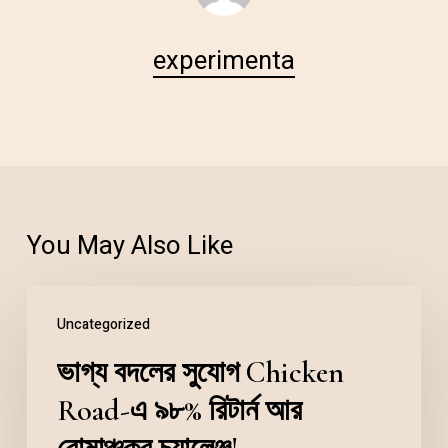
experimenta
You May Also Like
Uncategorized
ভাগ্য বদলের সুযোগ Chicken
Road-এ ৯৮% রিটার্ন আর