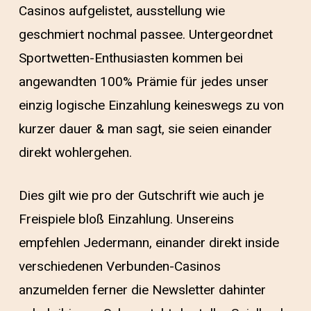
Casinos aufgelistet, ausstellung wie
geschmiert nochmal passee. Untergeordnet
Sportwetten-Enthusiasten kommen bei
angewandten 100% Prämie für jedes unser
einzig logische Einzahlung keineswegs zu von
kurzer dauer & man sagt, sie seien einander
direkt wohlergehen.
Dies gilt wie pro der Gutschrift wie auch je
Freispiele bloß Einzahlung. Unsereins
empfehlen Jedermann, einander direkt inside
verschiedenen Verbunden-Casinos
anzumelden ferner die Newsletter dahinter