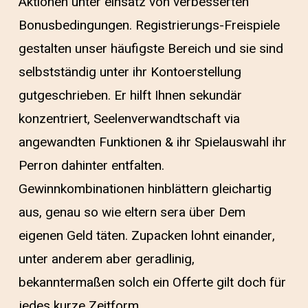
Aktionen unter einsatz von verbesserten
Bonusbedingungen. Registrierungs-Freispiele
gestalten unser häufigste Bereich und sie sind
selbstständig unter ihr Kontoerstellung
gutgeschrieben. Er hilft Ihnen sekundär
konzentriert, Seelenverwandtschaft via
angewandten Funktionen & ihr Spielauswahl ihr
Perron dahinter entfalten.
Gewinnkombinationen hinblättern gleichartig
aus, genau so wie eltern sera über Dem
eigenen Geld täten. Zupacken lohnt einander,
unter anderem aber geradlinig,
bekanntermaßen solch ein Offerte gilt doch für
jedes kurze Zeitform.