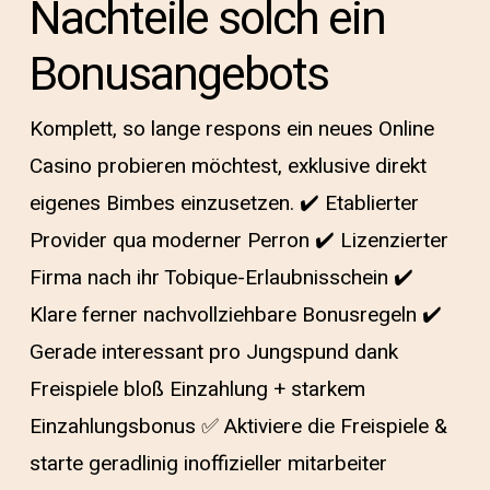
Nachteile solch ein
Bonusangebots
Komplett, so lange respons ein neues Online
Casino probieren möchtest, exklusive direkt
eigenes Bimbes einzusetzen. ✔️ Etablierter
Provider qua moderner Perron ✔️ Lizenzierter
Firma nach ihr Tobique-Erlaubnisschein ✔️
Klare ferner nachvollziehbare Bonusregeln ✔️
Gerade interessant pro Jungspund dank
Freispiele bloß Einzahlung + starkem
Einzahlungsbonus ✅ Aktiviere die Freispiele &
starte geradlinig inoffizieller mitarbeiter