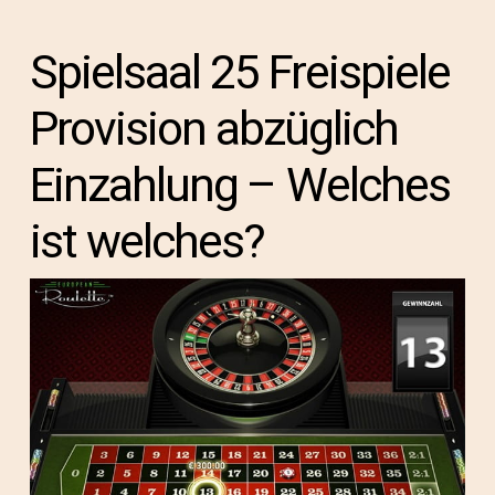
Spielsaal 25 Freispiele
Provision abzüglich
Einzahlung – Welches
ist welches?