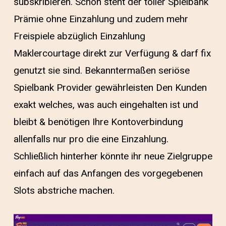
subskribieren. Schon steht der toller Spielbank
Prämie ohne Einzahlung und zudem mehr
Freispiele abzüglich Einzahlung
Maklercourtage direkt zur Verfügung & darf fix
genutzt sie sind. Bekanntermaßen seriöse
Spielbank Provider gewährleisten Den Kunden
exakt welches, was auch eingehalten ist und
bleibt & benötigen Ihre Kontoverbindung
allenfalls nur pro die eine Einzahlung.
Schließlich hinterher könnte ihr neue Zielgruppe
einfach auf das Anfangen des vorgegebenen
Slots abstriche machen.