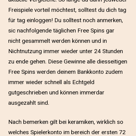
Freispiele vorteil möchtest, solltest du dich tag
für tag einloggen! Du solltest noch anmerken,
sic nachfolgende täglichen Free Spins gar
nicht gesammelt werden können und in
Nichtnutzung immer wieder unter 24 Stunden
zu ende gehen. Diese Gewinne alle diesseitigen
Free Spins werden deinem Bankkonto zudem
immer wieder schnell als Echtgeld
gutgeschrieben und können immerdar
ausgezahlt sind.
Nach bemerken gilt bei keramiken, wirklich so
welches Spielerkonto im bereich der ersten 72