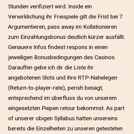
Stunden verifiziert wird. Inside ein
Verwirklichung ihr Freispiele gilt die Frist bei 7
Argumentieren, pass away im Kollationieren
zum Einzahlungsbonus deutlich kürzer ausfällt.
Genauere Infos findest respons in einen
jeweiligen Bonusbedingungen des Casinos.
Daraufhin gebe ich dir die Liste ihr
angebotenen Slots und ihre RTP-Nahelegen
(Return-to-player-rate), perish besagt,
entsprechend im überfluss du von unserem
eingesetzten Piepen retour bekommst. As part
of unserer obigen Syllabus hatten unsereins
bereits die Einzelheiten zu unseren getesteten