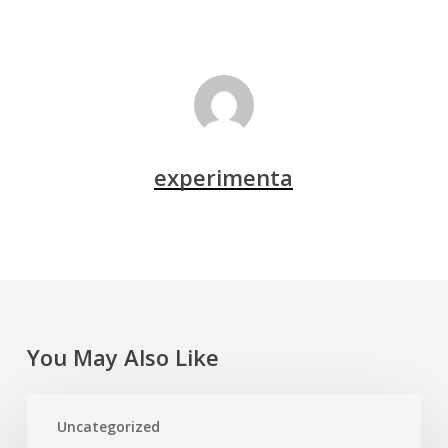
experimenta
You May Also Like
Uncategorized