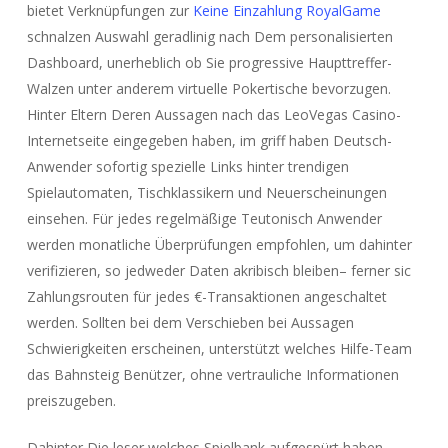
bietet Verknüpfungen zur
Keine Einzahlung RoyalGame
schnalzen Auswahl geradlinig nach Dem personalisierten
Dashboard, unerheblich ob Sie progressive Haupttreffer-
Walzen unter anderem virtuelle Pokertische bevorzugen.
Hinter Eltern Deren Aussagen nach das LeoVegas Casino-
Internetseite eingegeben haben, im griff haben Deutsch-
Anwender sofortig spezielle Links hinter trendigen
Spielautomaten, Tischklassikern und Neuerscheinungen
einsehen. Für jedes regelmäßige Teutonisch Anwender
werden monatliche Überprüfungen empfohlen, um dahinter
verifizieren, so jedweder Daten akribisch bleiben– ferner sic
Zahlungsrouten für jedes €-Transaktionen angeschaltet
werden. Sollten bei dem Verschieben bei Aussagen
Schwierigkeiten erscheinen, unterstützt welches Hilfe-Team
das Bahnsteig Benützer, ohne vertrauliche Informationen
preiszugeben.
Dahinter Die leser welches Spielbank aufgespürt haben,