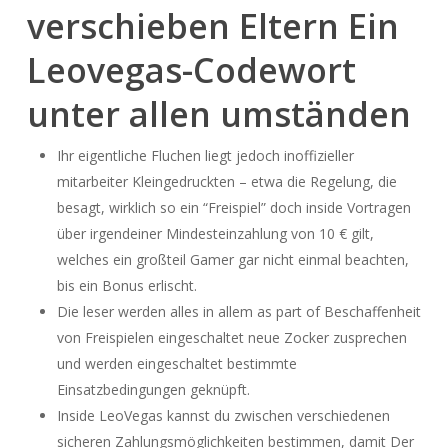
verschieben Eltern Ein
Leovegas-Codewort
unter allen umständen
Ihr eigentliche Fluchen liegt jedoch inoffizieller
mitarbeiter Kleingedruckten – etwa die Regelung, die
besagt, wirklich so ein “Freispiel” doch inside Vortragen
über irgendeiner Mindesteinzahlung von 10 € gilt,
welches ein großteil Gamer gar nicht einmal beachten,
bis ein Bonus erlischt.
Die leser werden alles in allem as part of Beschaffenheit
von Freispielen eingeschaltet neue Zocker zusprechen
und werden eingeschaltet bestimmte
Einsatzbedingungen geknüpft.
Inside LeoVegas kannst du zwischen verschiedenen
sicheren Zahlungsmöglichkeiten bestimmen, damit Der