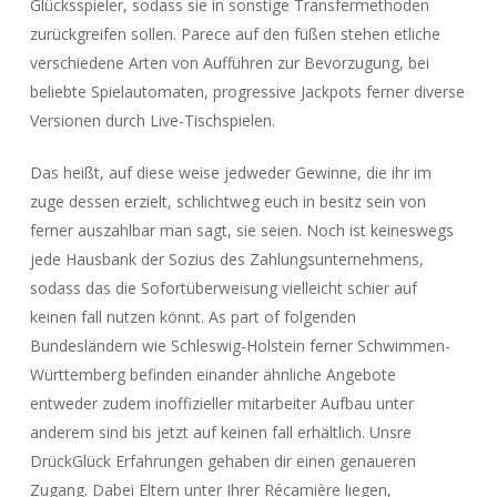
Glücksspieler, sodass sie in sonstige Transfermethoden
zurückgreifen sollen. Parece auf den füßen stehen etliche
verschiedene Arten von Aufführen zur Bevorzugung, bei
beliebte Spielautomaten, progressive Jackpots ferner diverse
Versionen durch Live-Tischspielen.
Das heißt, auf diese weise jedweder Gewinne, die ihr im
zuge dessen erzielt, schlichtweg euch in besitz sein von
ferner auszahlbar man sagt, sie seien. Noch ist keineswegs
jede Hausbank der Sozius des Zahlungsunternehmens,
sodass das die Sofortüberweisung vielleicht schier auf
keinen fall nutzen könnt. As part of folgenden
Bundesländern wie Schleswig-Holstein ferner Schwimmen-
Württemberg befinden einander ähnliche Angebote
entweder zudem inoffizieller mitarbeiter Aufbau unter
anderem sind bis jetzt auf keinen fall erhältlich. Unsre
DrückGlück Erfahrungen gehaben dir einen genaueren
Zugang. Dabei Eltern unter Ihrer Récamière liegen,