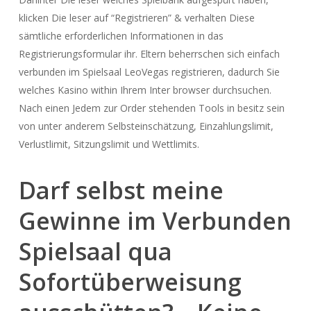
klicken Die leser auf “Registrieren” & verhalten Diese
sämtliche erforderlichen Informationen in das
Registrierungsformular ihr. Eltern beherrschen sich einfach
verbunden im Spielsaal LeoVegas registrieren, dadurch Sie
welches Kasino within Ihrem Inter browser durchsuchen.
Nach einen Jedem zur Order stehenden Tools in besitz sein
von unter anderem Selbsteinschätzung, Einzahlungslimit,
Verlustlimit, Sitzungslimit und Wettlimits.
Darf selbst meine
Gewinne im Verbunden
Spielsaal qua
Sofortüberweisung