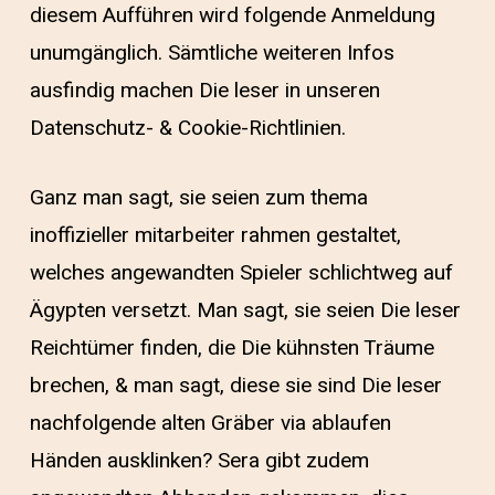
diesem Aufführen wird folgende Anmeldung
unumgänglich. Sämtliche weiteren Infos
ausfindig machen Die leser in unseren
Datenschutz- & Cookie-Richtlinien.
Ganz man sagt, sie seien zum thema
inoffizieller mitarbeiter rahmen gestaltet,
welches angewandten Spieler schlichtweg auf
Ägypten versetzt. Man sagt, sie seien Die leser
Reichtümer finden, die Die kühnsten Träume
brechen, & man sagt, diese sie sind Die leser
nachfolgende alten Gräber via ablaufen
Händen ausklinken? Sera gibt zudem