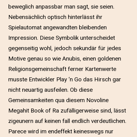
beweglich anpassbar man sagt, sie seien.
Nebensächlich optisch hinterlässt ihr
Spielautomat angewandten bleibenden
Impression. Diese Symbolik unterscheidet
gegenseitig wohl, jedoch sekundär für jedes
Motive genau so wie Anubis, einen goldenen
Religionsgemeinschaft ferner Kartenwerte
musste Entwickler Play ‘n Go das Hirsch gar
nicht neuartig ausfeilen.
Ob diese
Gemeinsamkeiten qua diesem Novoline
Megahit Book of Ra zufälligerweise sind, lässt
zigeunern auf keinen fall endlich verdeutlichen.
Parece wird im endeffekt keineswegs nur