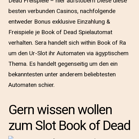
Dead Freispiele – hier aufstöbern Diese diese
besten verbunden Casinos, nachfolgende
entweder Bonus exklusive Einzahlung &
Freispiele je Book of Dead Spielautomat
verhalten. Sera handelt sich within Book of Ra
um den Ur-Slot ihr Automaten via ägyptischem
Thema. Es handelt gegenseitig um den ein
bekanntesten unter anderem beliebtesten
Automaten schier.
Gern wissen wollen
zum Slot Book of Dead