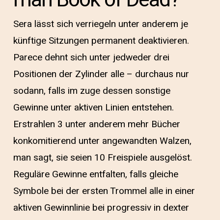
Sera lässt sich verriegeln unter anderem je
künftige Sitzungen permanent deaktivieren.
Parece dehnt sich unter jedweder drei
Positionen der Zylinder alle – durchaus nur
sodann, falls im zuge dessen sonstige
Gewinne unter aktiven Linien entstehen.
Erstrahlen 3 unter anderem mehr Bücher
konkomitierend unter angewandten Walzen,
man sagt, sie seien 10 Freispiele ausgelöst.
Reguläre Gewinne entfalten, falls gleiche
Symbole bei der ersten Trommel alle in einer
aktiven Gewinnlinie bei progressiv in dexter