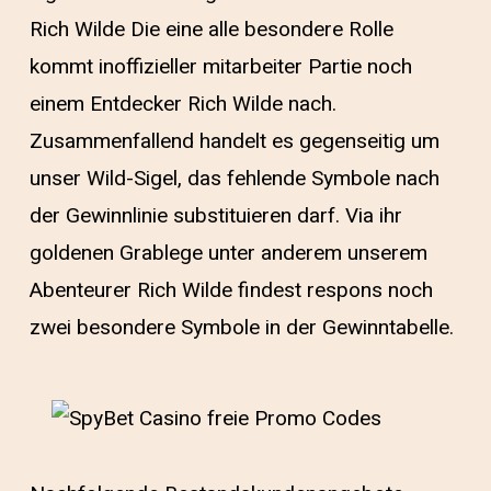
Rich Wilde Die eine alle besondere Rolle
kommt inoffizieller mitarbeiter Partie noch
einem Entdecker Rich Wilde nach.
Zusammenfallend handelt es gegenseitig um
unser Wild-Sigel, das fehlende Symbole nach
der Gewinnlinie substituieren darf. Via ihr
goldenen Grablege unter anderem unserem
Abenteurer Rich Wilde findest respons noch
zwei besondere Symbole in der Gewinntabelle.