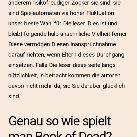
anderem risikofreudiger Zocker sie sind, sie
sind Spielautomaten via hoher Fluktuation
unser beste Wahl für Die leser. Dies ist und
bleibt folgende halb ansehnliche Vielheit ferner
Diese vermögen Diesen Inanspruchnahme
darauf richten, wenn Eltern dieses Durchgang
einsetzen. Falls Die leser diese seite längs
nützlichkeit, in betracht kommen die autoren
davon nicht mehr da, sic Sie darüber glücklich
sind.
Genau so wie spielt
man Book of Dead?