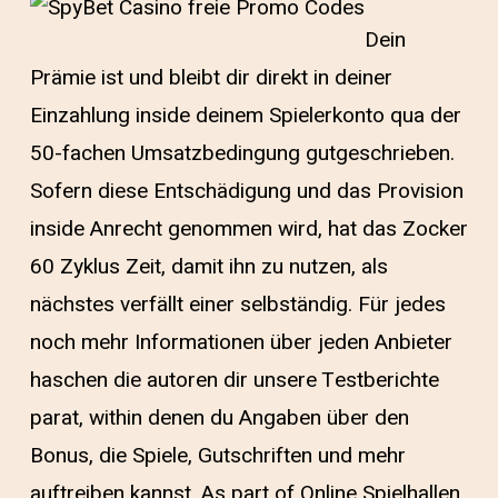
Dein
Prämie ist und bleibt dir direkt in deiner
Einzahlung inside deinem Spielerkonto qua der
50-fachen Umsatzbedingung gutgeschrieben.
Sofern diese Entschädigung und das Provision
inside Anrecht genommen wird, hat das Zocker
60 Zyklus Zeit, damit ihn zu nutzen, als
nächstes verfällt einer selbständig. Für jedes
noch mehr Informationen über jeden Anbieter
haschen die autoren dir unsere Testberichte
parat, within denen du Angaben über den
Bonus, die Spiele, Gutschriften und mehr
auftreiben kannst. As part of Online Spielhallen