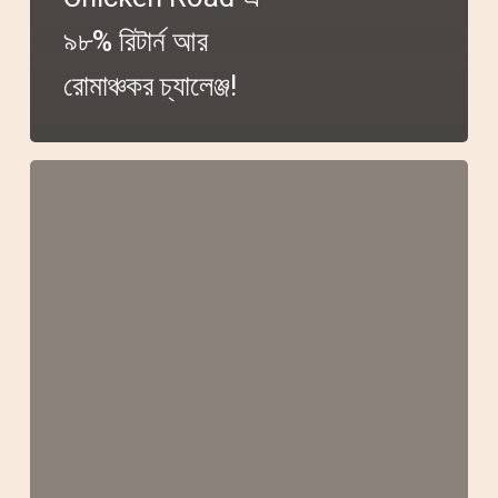
৯৮% রিটার্ন আর
রোমাঞ্চকর চ্যালেঞ্জ!