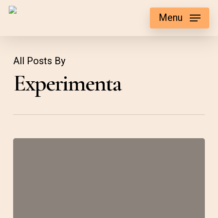
Skip
Menu
to
main
content
All Posts By
Experimenta