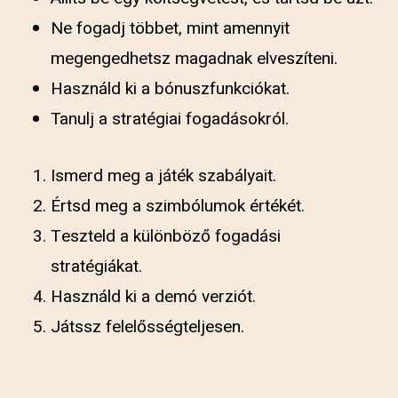
Ne fogadj többet, mint amennyit
megengedhetsz magadnak elveszíteni.
Használd ki a bónuszfunkciókat.
Tanulj a stratégiai fogadásokról.
Ismerd meg a játék szabályait.
Értsd meg a szimbólumok értékét.
Teszteld a különböző fogadási
stratégiákat.
Használd ki a demó verziót.
Játssz felelősségteljesen.