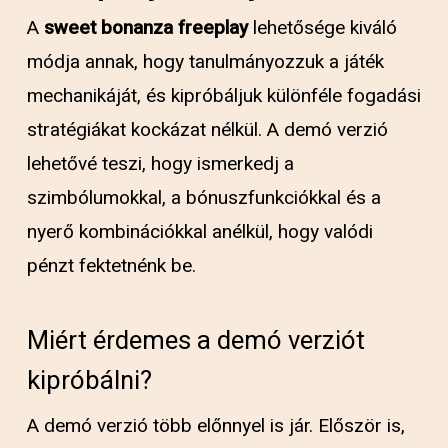
A
sweet bonanza freeplay
lehetősége kiváló
módja annak, hogy tanulmányozzuk a játék
mechanikáját, és kipróbáljuk különféle fogadási
stratégiákat kockázat nélkül. A demó verzió
lehetővé teszi, hogy ismerkedj a
szimbólumokkal, a bónuszfunkciókkal és a
nyerő kombinációkkal anélkül, hogy valódi
pénzt fektetnénk be.
Miért érdemes a demó verziót
kipróbálni?
A demó verzió több előnnyel is jár. Először is,