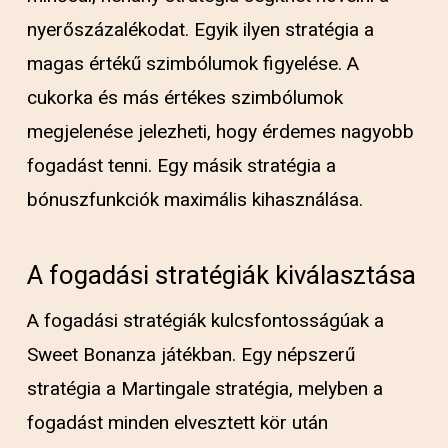
nyerőszázalékodat. Egyik ilyen stratégia a
magas értékű szimbólumok figyelése. A
cukorka és más értékes szimbólumok
megjelenése jelezheti, hogy érdemes nagyobb
fogadást tenni. Egy másik stratégia a
bónuszfunkciók maximális kihasználása.
A fogadási stratégiák kiválasztása
A fogadási stratégiák kulcsfontosságúak a
Sweet Bonanza játékban. Egy népszerű
stratégia a Martingale stratégia, melyben a
fogadást minden elvesztett kör után