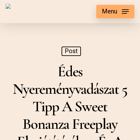
Skip
Menu
to
main
content
Post
Édes
Nyereményvadászat 5
Tipp A Sweet
Bonanza Freeplay