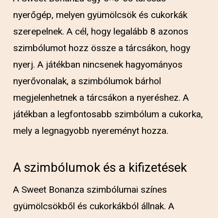
nyerőgép, melyen gyümölcsök és cukorkák
szerepelnek. A cél, hogy legalább 8 azonos
szimbólumot hozz össze a tárcsákon, hogy
nyerj. A játékban nincsenek hagyományos
nyerővonalak, a szimbólumok bárhol
megjelenhetnek a tárcsákon a nyeréshez. A
játékban a legfontosabb szimbólum a cukorka,
mely a legnagyobb nyereményt hozza.
A szimbólumok és a kifizetések
A Sweet Bonanza szimbólumai színes
gyümölcsökből és cukorkákból állnak. A