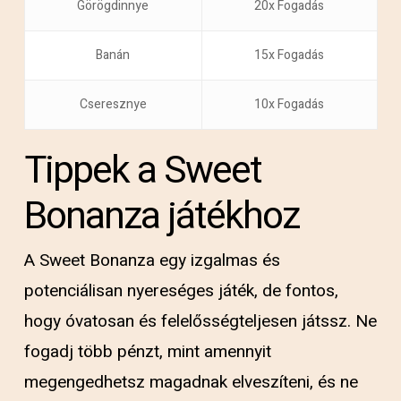
Görögdinnye
20x Fogadás
Banán
15x Fogadás
Cseresznye
10x Fogadás
Tippek a Sweet
Bonanza játékhoz
A Sweet Bonanza egy izgalmas és
potenciálisan nyereséges játék, de fontos,
hogy óvatosan és felelősségteljesen játssz. Ne
fogadj több pénzt, mint amennyit
megengedhetsz magadnak elveszíteni, és ne