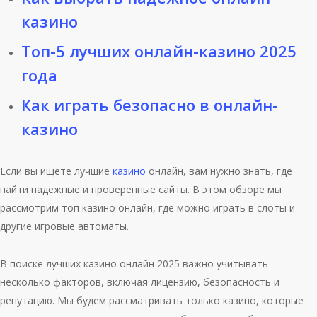
казино
Топ-5 лучших онлайн-казино 2025
года
Как играть безопасно в онлайн-
казино
Если вы ищете лучшие
казино
онлайн, вам нужно знать, где
найти надежные и проверенные сайты. В этом обзоре мы
рассмотрим топ казино онлайн, где можно играть в слоты и
другие игровые автоматы.
В поиске лучших казино онлайн 2025 важно учитывать
несколько факторов, включая лицензию, безопасность и
репутацию. Мы будем рассматривать только казино, которые