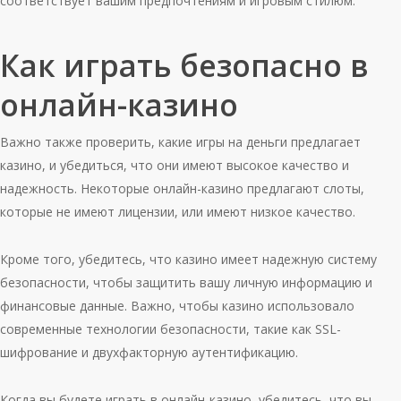
соответствует вашим предпочтениям и игровым стилюм.
Как играть безопасно в
онлайн-казино
Важно также проверить, какие игры на деньги предлагает
казино, и убедиться, что они имеют высокое качество и
надежность. Некоторые онлайн-казино предлагают слоты,
которые не имеют лицензии, или имеют низкое качество.
Кроме того, убедитесь, что казино имеет надежную систему
безопасности, чтобы защитить вашу личную информацию и
финансовые данные. Важно, чтобы казино использовало
современные технологии безопасности, такие как SSL-
шифрование и двухфакторную аутентификацию.
Когда вы будете играть в онлайн-казино, убедитесь, что вы