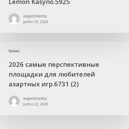
Lemon Kasyno.5925
experimenta
Junho 25, 2026
News
2026 самые перспективные
площадки для любителей
азартных игр.6731 (2)
experimenta
Junho 22, 2026