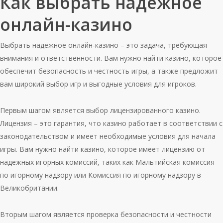
Как выбрать надежное
онлайн-казино
Выбрать надежное онлайн-казино – это задача, требующая
внимания и ответственности. Вам нужно найти казино, которое
обеспечит безопасность и честность игры, а также предложит
вам широкий выбор игр и выгодные условия для игроков.
Первым шагом является выбор лицензированного казино.
Лицензия – это гарантия, что казино работает в соответствии с
законодательством и имеет необходимые условия для начала
игры. Вам нужно найти казино, которое имеет лицензию от
надежных игорных комиссий, таких как Мальтийская комиссия
по игорному надзору или Комиссия по игорному надзору в
Великобритании.
Вторым шагом является проверка безопасности и честности