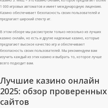
Казино 3: Wildz – это казино онлайн, которое предлагает более
1 000 игровых автоматов и имеет международную лицензию.
Казино обеспечивает безопасность своих пользователей и
предлагает широкий спектр иг.
В этом обзоре мы рассмотрели только несколько из лучших
казино онлайн, но есть и другие надежные казино, которые
предлагают высокое качество игр и обеспечивают
безопасность своих пользователей. Мы рекомендуем вам
изучить каждый из этих казино и выбрать то, которое лучше
всего подходит вам.
Лучшие казино онлайн
2025: обзор проверенных
сайтов