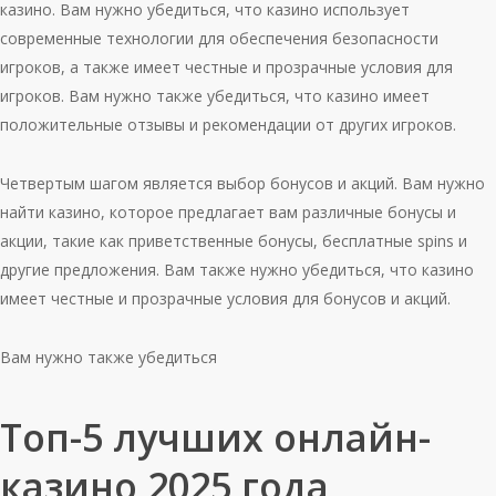
казино. Вам нужно убедиться, что казино использует
современные технологии для обеспечения безопасности
игроков, а также имеет честные и прозрачные условия для
игроков. Вам нужно также убедиться, что казино имеет
положительные отзывы и рекомендации от других игроков.
Четвертым шагом является выбор бонусов и акций. Вам нужно
найти казино, которое предлагает вам различные бонусы и
акции, такие как приветственные бонусы, бесплатные spins и
другие предложения. Вам также нужно убедиться, что казино
имеет честные и прозрачные условия для бонусов и акций.
Вам нужно также убедиться
Топ-5 лучших онлайн-
казино 2025 года