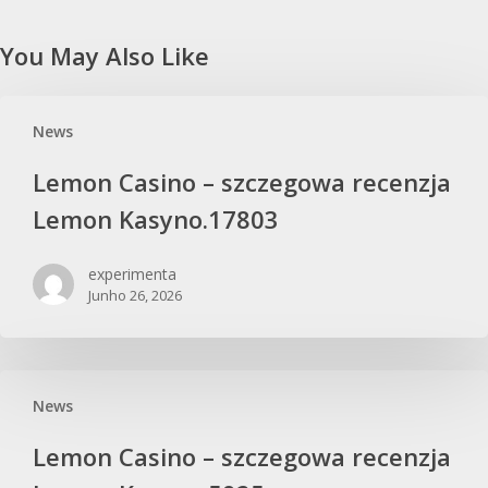
You May Also Like
News
Lemon Casino – szczegowa recenzja
Lemon Kasyno.17803
experimenta
Junho 26, 2026
News
Lemon Casino – szczegowa recenzja