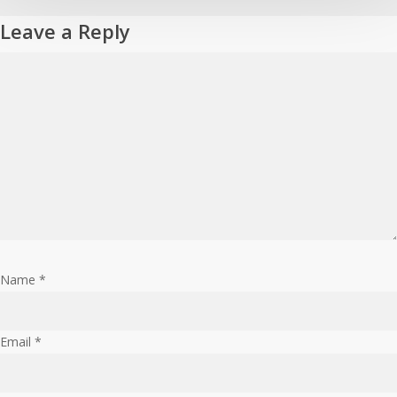
Leave a Reply
Name
*
Email
*