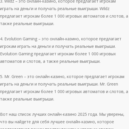
3. Wildz – это онлайн-казино, которое предлагает игрокам
играть на деньги и получать реальные выигрыши. Wildz
предлагает игрокам более 1 000 игровых автоматов и слотов, а
также реальные выигрыши.
4. Evolution Gaming – это онлайн-казино, которое предлагает
игрокам играть на деньги и получать реальные выигрыши.
Evolution Gaming предлагает игрокам более 1 000 игровых
автоматов и слотов, а также реальные выигрыши.
5. Mr. Green – это онлайн-казино, которое предлагает игрокам
играть на деньги и получать реальные выигрыши. Mr. Green
предлагает игрокам более 1 000 игровых автоматов и слотов, а
также реальные выигрыши.
Вот наш список лучших онлайн-казино 2025 года. Мы уверены,
что вы найдете для себя лучшее онлайн-казино, которое