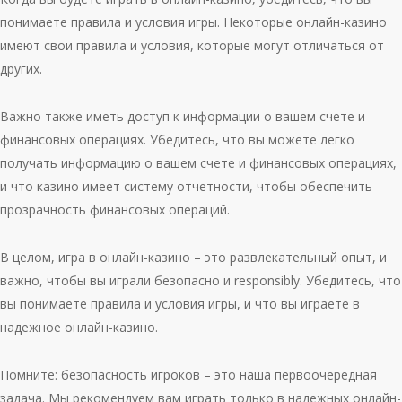
понимаете правила и условия игры. Некоторые онлайн-казино
имеют свои правила и условия, которые могут отличаться от
других.
Важно также иметь доступ к информации о вашем счете и
финансовых операциях. Убедитесь, что вы можете легко
получать информацию о вашем счете и финансовых операциях,
и что казино имеет систему отчетности, чтобы обеспечить
прозрачность финансовых операций.
В целом, игра в онлайн-казино – это развлекательный опыт, и
важно, чтобы вы играли безопасно и responsibly. Убедитесь, что
вы понимаете правила и условия игры, и что вы играете в
надежное онлайн-казино.
Помните: безопасность игроков – это наша первоочередная
задача. Мы рекомендуем вам играть только в надежных онлайн-