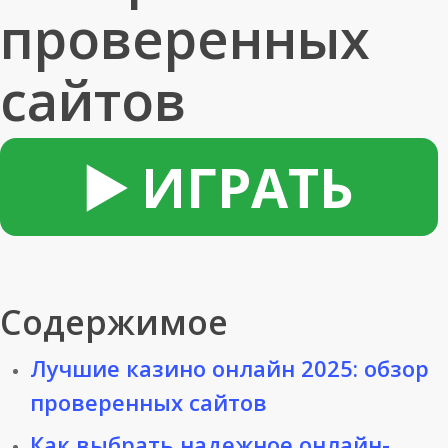
проверенных
сайтов
▶️ ИГРАТЬ
Содержимое
Лучшие казино онлайн 2025: обзор
проверенных сайтов
Как выбрать надежное онлайн-