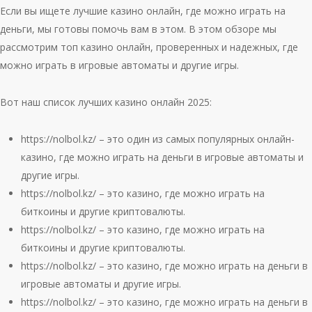
Если вы ищете лучшие казино онлайн, где можно играть на
деньги, мы готовы помочь вам в этом. В этом обзоре мы
рассмотрим топ казино онлайн, проверенных и надежных, где
можно играть в игровые автоматы и другие игры.
Вот наш список лучших казино онлайн 2025:
https://nolbol.kz/ – это один из самых популярных онлайн-
казино, где можно играть на деньги в игровые автоматы и
другие игры.
https://nolbol.kz/ – это казино, где можно играть на
биткоины и другие криптовалюты.
https://nolbol.kz/ – это казино, где можно играть на
биткоины и другие криптовалюты.
https://nolbol.kz/ – это казино, где можно играть на деньги в
игровые автоматы и другие игры.
https://nolbol.kz/ – это казино, где можно играть на деньги в