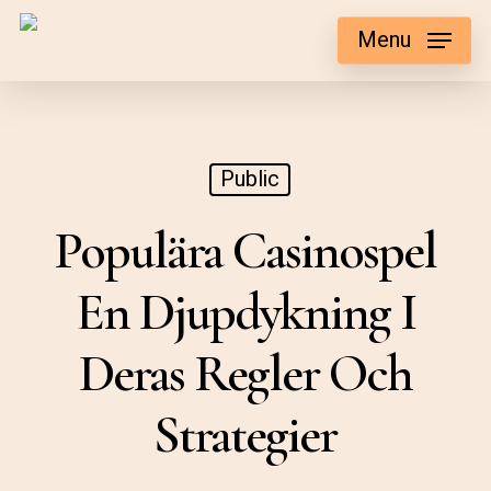
Skip
Menu
to
main
content
Public
Populära Casinospel
En Djupdykning I
Deras Regler Och
Strategier