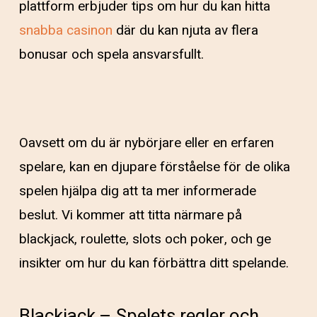
plattform erbjuder tips om hur du kan hitta
snabba casinon
där du kan njuta av flera
bonusar och spela ansvarsfullt.
Oavsett om du är nybörjare eller en erfaren
spelare, kan en djupare förståelse för de olika
spelen hjälpa dig att ta mer informerade
beslut. Vi kommer att titta närmare på
blackjack, roulette, slots och poker, och ge
insikter om hur du kan förbättra ditt spelande.
Blackjack – Spelets regler och