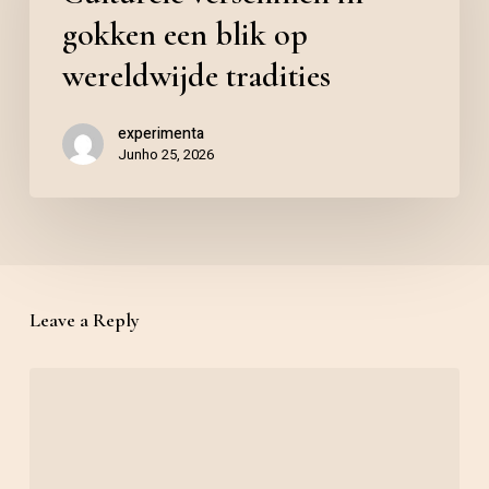
gokken een blik op
wereldwijde tradities
experimenta
Junho 25, 2026
Leave a Reply