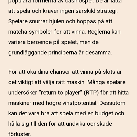
populära formerna av casinospel. De är lätta
att spela och kräver ingen särskild strategi.
Spelare snurrar hjulen och hoppas på att
matcha symboler för att vinna. Reglerna kan
variera beroende på spelet, men de
grundläggande principerna är desamma.
För att öka dina chanser att vinna på slots är
det viktigt att välja rätt maskin. Många spelare
undersöker “return to player” (RTP) för att hitta
maskiner med högre vinstpotential. Dessutom
kan det vara bra att spela med en budget och
hålla sig till den för att undvika oönskade
förluster.