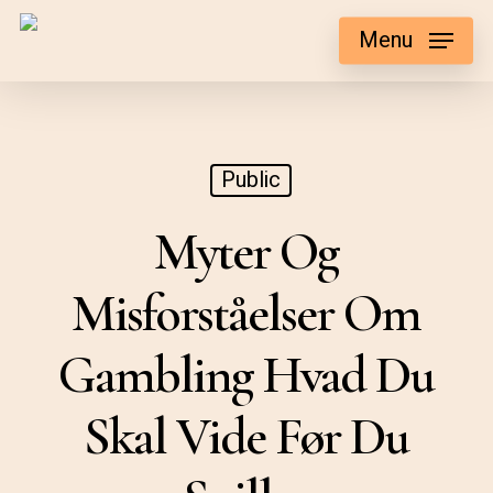
Skip
Menu
to
main
content
Public
Myter Og
Misforståelser Om
Gambling Hvad Du
Skal Vide Før Du