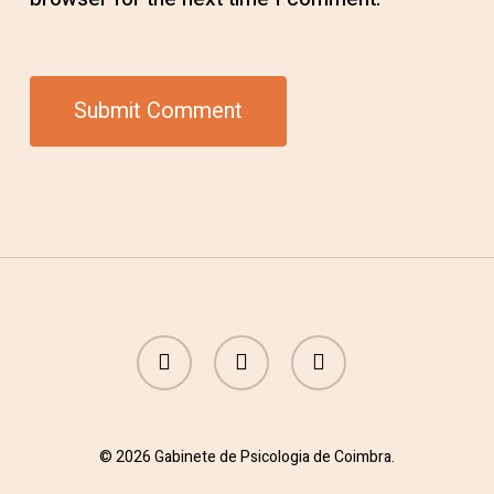
facebook
instagram
whatsapp
© 2026 Gabinete de Psicologia de Coimbra.