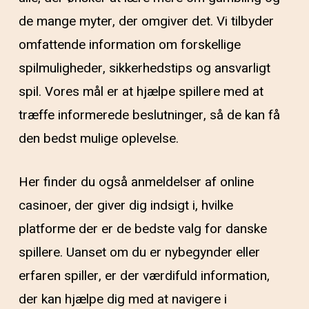
de mange myter, der omgiver det. Vi tilbyder
omfattende information om forskellige
spilmuligheder, sikkerhedstips og ansvarligt
spil. Vores mål er at hjælpe spillere med at
træffe informerede beslutninger, så de kan få
den bedst mulige oplevelse.
Her finder du også anmeldelser af online
casinoer, der giver dig indsigt i, hvilke
platforme der er de bedste valg for danske
spillere. Uanset om du er nybegynder eller
erfaren spiller, er der værdifuld information,
der kan hjælpe dig med at navigere i