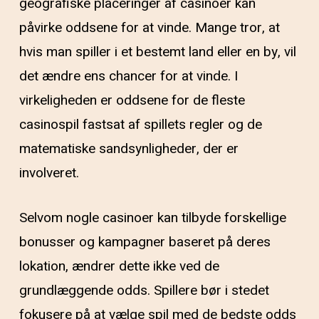
geografiske placeringer af casinoer kan
påvirke oddsene for at vinde. Mange tror, at
hvis man spiller i et bestemt land eller en by, vil
det ændre ens chancer for at vinde. I
virkeligheden er oddsene for de fleste
casinospil fastsat af spillets regler og de
matematiske sandsynligheder, der er
involveret.
Selvom nogle casinoer kan tilbyde forskellige
bonusser og kampagner baseret på deres
lokation, ændrer dette ikke ved de
grundlæggende odds. Spillere bør i stedet
fokusere på at vælge spil med de bedste odds