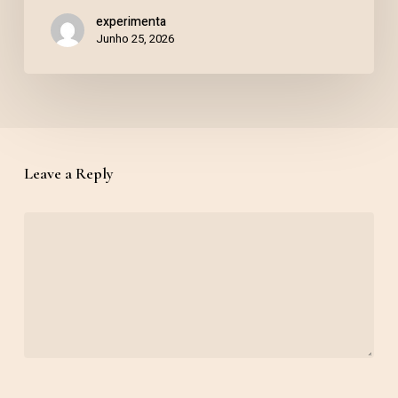
experimenta
Junho 25, 2026
Leave a Reply