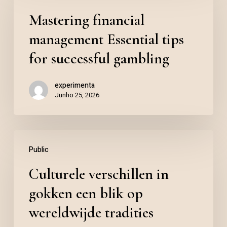
Mastering financial
management Essential tips
for successful gambling
experimenta
Junho 25, 2026
Public
Culturele verschillen in
gokken een blik op
wereldwijde tradities