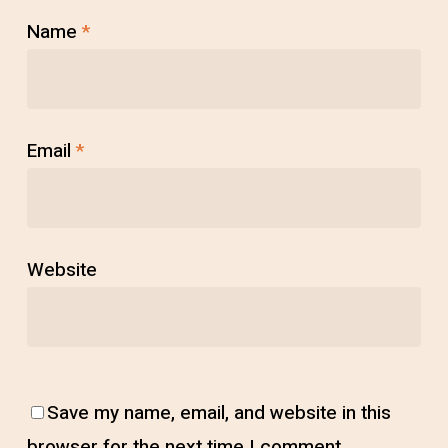
Name
*
Email
*
Website
Save my name, email, and website in this
browser for the next time I comment.