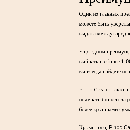
Один из главных преи
можете быть уверены 
выдана международно
Еще одним преимущес
выбрать из более 1 0
вы всегда найдете иг
Pinco Casino также 
получать бонусы за р
более крупными сумм
Кроме того, Pinco C