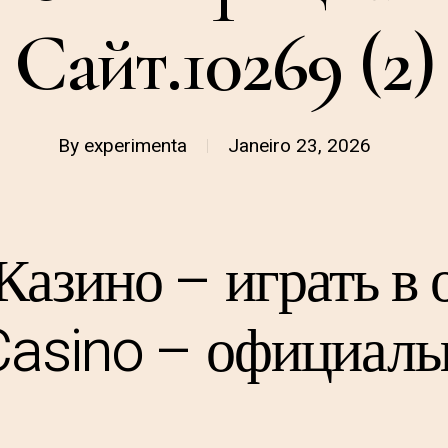
Сайт.10269 (2)
By
experimenta
Janeiro 23, 2026
Казино – играть в 
Casino – официал