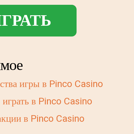
ИГРАТЬ
мое
тва игры в Pinco Casino
 играть в Pinco Casino
акции в Pinco Casino