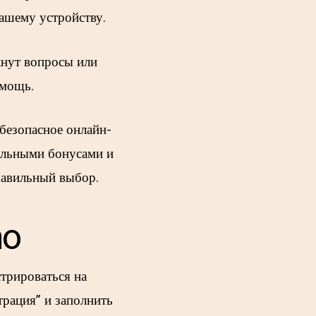
вашему устройству.
кнут вопросы или
омощь.
 безопасное онлайн-
ельными бонусами и
равильный выбор.
no
стрироваться на
трация” и заполнить