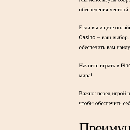
обеспечения честной 
Если вы ищете онлайн
Casino – ваш выбор.
обеспечить вам наил
Начните играть в Pin
мира!
Важно: перед игрой н
чтобы обеспечить се
Преимущ