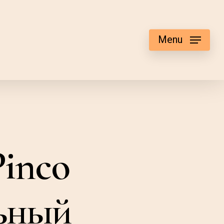
Menu
Pinco
ьный