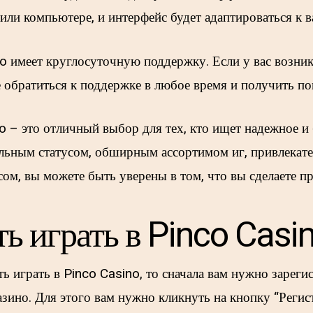
или компьютере, и интерфейс будет адаптироваться к 
no имеет круглосуточную поддержку. Если у вас возни
 обратиться к поддержке в любое время и получить п
o – это отличный выбор для тех, кто ищет надежное и
альным статусом, обширным ассортимом иг, привлекат
ом, вы можете быть уверены в том, что вы сделаете п
ть играть в Pinco Casi
ь играть в Pinco Casino, то сначала вам нужно зареги
зино. Для этого вам нужно кликнуть на кнопку “Регис