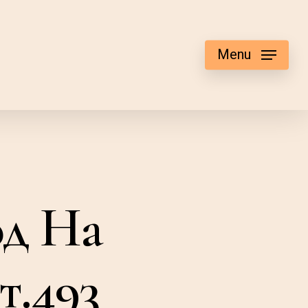
Menu
од На
.493