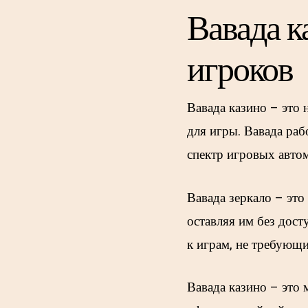
Вавада к
игроков
Вавада казино – это 
для игры. Вавада раб
спектр игровых автом
Вавада зеркало – это
оставляя им без дост
к играм, не требующи
Вавада казино – это 