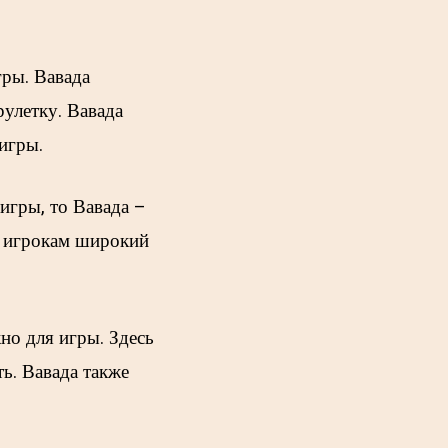
гры. Вавада
рулетку. Вавада
 игры.
игры, то Вавада –
т игрокам широкий
жно для игры. Здесь
ть. Вавада также