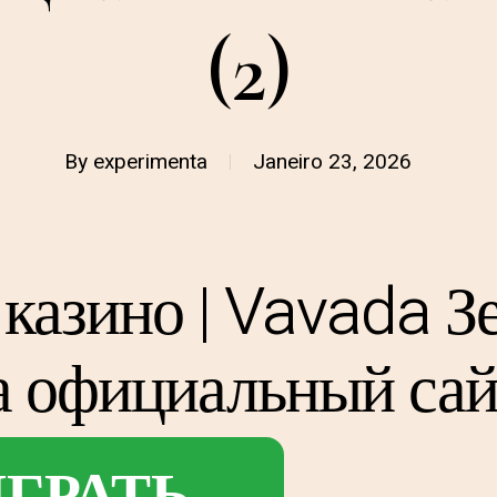
(2)
By
experimenta
Janeiro 23, 2026
 казино | Vavada З
а официальный сай
ИГРАТЬ