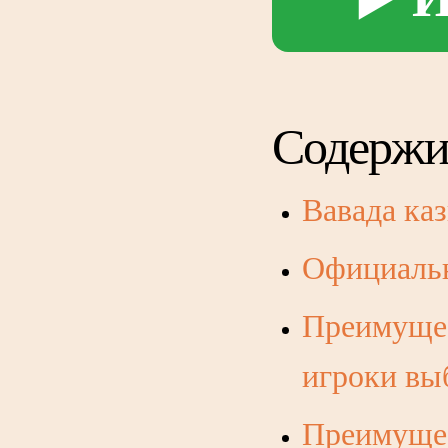
Содержи
Вавада ка
Официальн
Преимущес
игроки вы
Преимуще