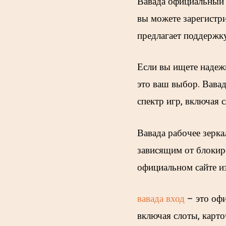
Вавада официальный с
вы можете зарегистри
предлагает поддержк
Если вы ищете надежн
это ваш выбор. Вавад
спектр игр, включая 
Вавада рабочее зерка
зависящим от блокиро
официальном сайте из
вавада вход
– это офи
включая слоты, карто