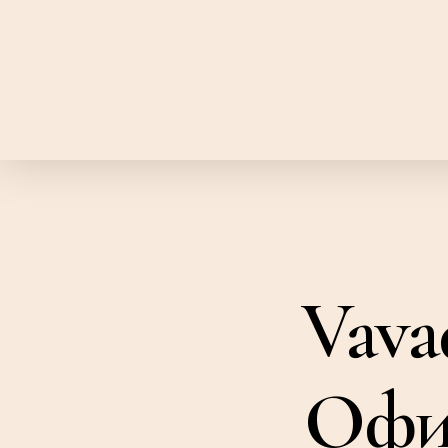
Skip
to
main
content
Vava
Офи