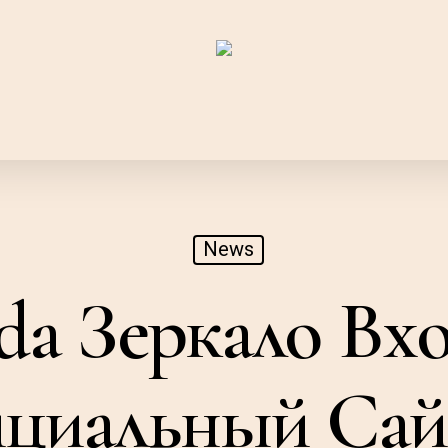
News
da Зеркало Вх
циальный Сайт