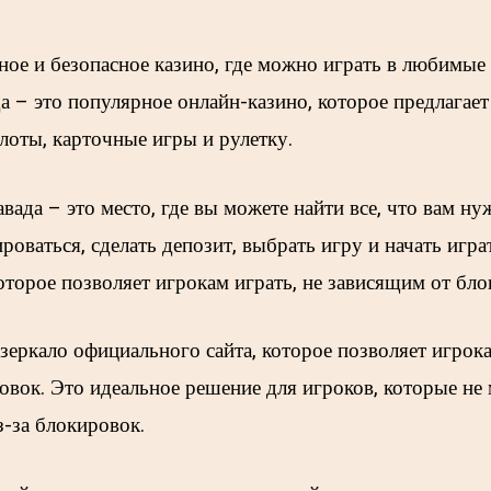
ое и безопасное казино, где можно играть в любимые 
а – это популярное онлайн-казино, которое предлагае
слоты, карточные игры и рулетку.
ада – это место, где вы можете найти все, что вам ну
роваться, сделать депозит, выбрать игру и начать игра
которое позволяет игрокам играть, не зависящим от бло
 зеркало официального сайта, которое позволяет игрока
вок. Это идеальное решение для игроков, которые не 
-за блокировок.