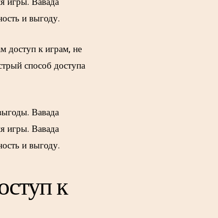
ля игры. Вавада
ность и выгоду.
м доступ к играм, не
ыстрый способ доступа
 выгоды. Вавада
ля игры. Вавада
ность и выгоду.
оступ к