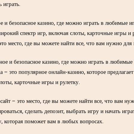
ь играть.
е и безопасное казино, где можно играть в любимые и
ирокий спектр игр, включая слоты, карточные игры и 
то место, где вы можете найти все, что вам нужно для
ое и безопасное казино, где можно играть в любимые 
а – это популярное онлайн-казино, которое предлагае
слоты, карточные игры и рулетку.
айт – это место, где вы можете найти все, что вам ну
роваться, сделать депозит, выбрать игру и начать игра
у, которая поможет вам в любых вопросах.