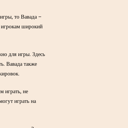
игры, то Вавада –
т игрокам широкий
жно для игры. Здесь
ть. Вавада также
кировок.
м играть, не
могут играть на