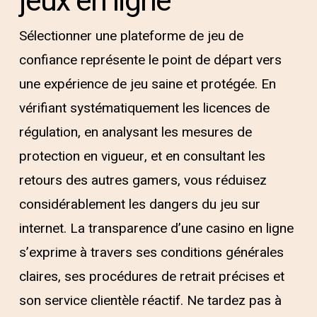
jeux en ligne
Sélectionner une plateforme de jeu de
confiance représente le point de départ vers
une expérience de jeu saine et protégée. En
vérifiant systématiquement les licences de
régulation, en analysant les mesures de
protection en vigueur, et en consultant les
retours des autres gamers, vous réduisez
considérablement les dangers du jeu sur
internet. La transparence d’une casino en ligne
s’exprime à travers ses conditions générales
claires, ses procédures de retrait précises et
son service clientèle réactif. Ne tardez pas à