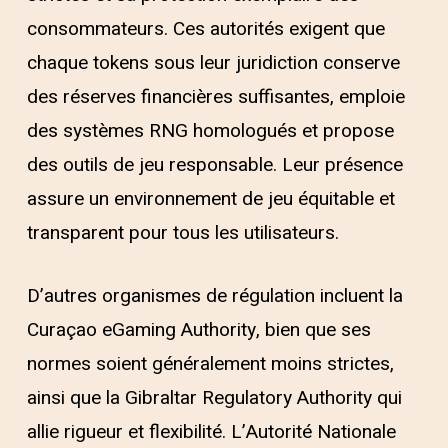
consommateurs. Ces autorités exigent que
chaque tokens sous leur juridiction conserve
des réserves financières suffisantes, emploie
des systèmes RNG homologués et propose
des outils de jeu responsable. Leur présence
assure un environnement de jeu équitable et
transparent pour tous les utilisateurs.
D’autres organismes de régulation incluent la
Curaçao eGaming Authority, bien que ses
normes soient généralement moins strictes,
ainsi que la Gibraltar Regulatory Authority qui
allie rigueur et flexibilité. L’Autorité Nationale