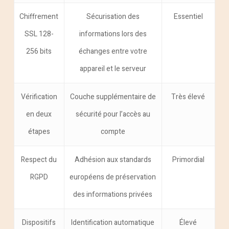
Chiffrement
Sécurisation des
Essentiel
SSL 128-
informations lors des
256 bits
échanges entre votre
appareil et le serveur
Vérification
Couche supplémentaire de
Très élevé
en deux
sécurité pour l’accès au
étapes
compte
Respect du
Adhésion aux standards
Primordial
RGPD
européens de préservation
des informations privées
Dispositifs
Identification automatique
Élevé