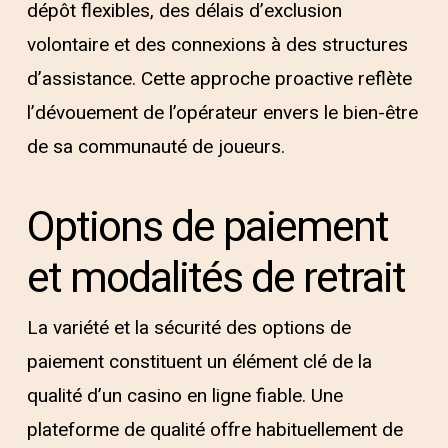
dépôt flexibles, des délais d’exclusion
volontaire et des connexions à des structures
d’assistance. Cette approche proactive reflète
l’dévouement de l’opérateur envers le bien-être
de sa communauté de joueurs.
Options de paiement
et modalités de retrait
La variété et la sécurité des options de
paiement constituent un élément clé de la
qualité d’un casino en ligne fiable. Une
plateforme de qualité offre habituellement de