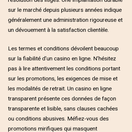
résolution des litiges. Une implantation durable
sur le marché depuis plusieurs années indique
généralement une administration rigoureuse et
un dévouement à la satisfaction clientèle.
Les termes et conditions dévoilent beaucoup
sur la fiabilité d’un casino en ligne. N’hésitez
pas à lire attentivement les conditions portant
sur les promotions, les exigences de mise et
les modalités de retrait. Un casino en ligne
transparent présente ces données de façon
transparente et lisible, sans clauses cachées
ou conditions abusives. Méfiez-vous des
promotions mirifiques qui masquent