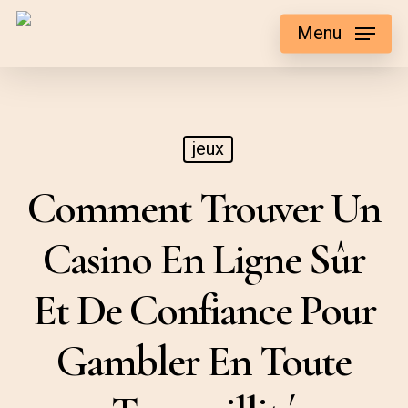
Skip
Menu
to
main
content
jeux
Comment Trouver Un
Casino En Ligne Sûr
Et De Confiance Pour
Gambler En Toute