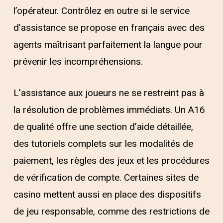
l’opérateur. Contrôlez en outre si le service
d’assistance se propose en français avec des
agents maîtrisant parfaitement la langue pour
prévenir les incompréhensions.
L’assistance aux joueurs ne se restreint pas à
la résolution de problèmes immédiats. Un A16
de qualité offre une section d’aide détaillée,
des tutoriels complets sur les modalités de
paiement, les règles des jeux et les procédures
de vérification de compte. Certaines sites de
casino mettent aussi en place des dispositifs
de jeu responsable, comme des restrictions de