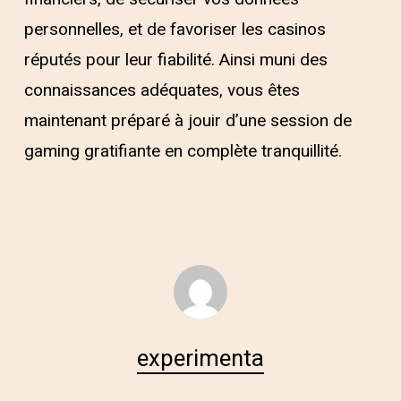
personnelles, et de favoriser les casinos
réputés pour leur fiabilité. Ainsi muni des
connaissances adéquates, vous êtes
maintenant préparé à jouir d’une session de
gaming gratifiante en complète tranquillité.
experimenta