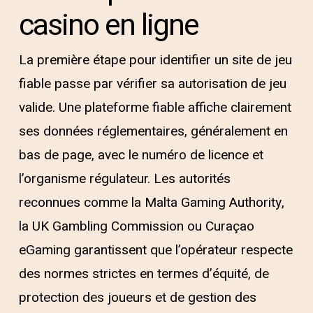
casino en ligne
La première étape pour identifier un site de jeu
fiable passe par vérifier sa autorisation de jeu
valide. Une plateforme fiable affiche clairement
ses données réglementaires, généralement en
bas de page, avec le numéro de licence et
l’organisme régulateur. Les autorités
reconnues comme la Malta Gaming Authority,
la UK Gambling Commission ou Curaçao
eGaming garantissent que l’opérateur respecte
des normes strictes en termes d’équité, de
protection des joueurs et de gestion des