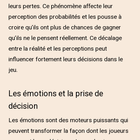
leurs pertes. Ce phénomène affecte leur
perception des probabilités et les pousse à
croire qu’ils ont plus de chances de gagner
qu’ils ne le pensent réellement. Ce décalage
entre la réalité et les perceptions peut
influencer fortement leurs décisions dans le
jeu.
Les émotions et la prise de
décision
Les émotions sont des moteurs puissants qui
peuvent transformer la façon dont les joueurs