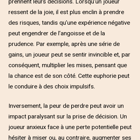
prennent leurs décisions. Lorsqu’un joueur
ressent de la joie, il est plus enclin à prendre
des risques, tandis qu’une expérience négative
peut engendrer de l’angoisse et de la
prudence. Par exemple, après une série de
gains, un joueur peut se sentir invincible et, par
conséquent, multiplier les mises, pensant que
la chance est de son côté. Cette euphorie peut
le conduire à des choix impulsifs.
Inversement, la peur de perdre peut avoir un
impact paralysant sur la prise de décision. Un
joueur anxieux face à une perte potentielle peut
hésiter à miser ou, au contraire, augmenter ses