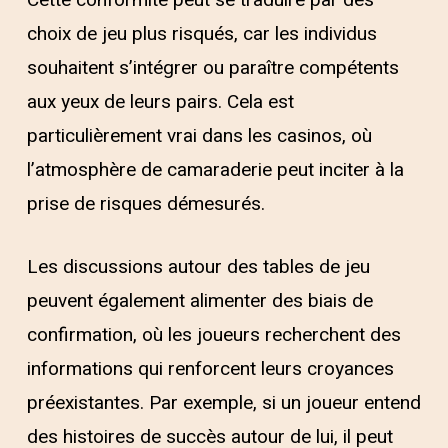
Cette conformité peut se traduire par des
choix de jeu plus risqués, car les individus
souhaitent s’intégrer ou paraître compétents
aux yeux de leurs pairs. Cela est
particulièrement vrai dans les casinos, où
l’atmosphère de camaraderie peut inciter à la
prise de risques démesurés.
Les discussions autour des tables de jeu
peuvent également alimenter des biais de
confirmation, où les joueurs recherchent des
informations qui renforcent leurs croyances
préexistantes. Par exemple, si un joueur entend
des histoires de succès autour de lui, il peut