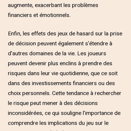
augmente, exacerbant les problèmes
financiers et émotionnels.
Enfin, les effets des jeux de hasard sur la prise
de décision peuvent également s’étendre à
d’autres domaines de la vie. Les joueurs
peuvent devenir plus enclins à prendre des
risques dans leur vie quotidienne, que ce soit
dans des investissements financiers ou des
choix personnels. Cette tendance à rechercher
le risque peut mener à des décisions
inconsidérées, ce qui souligne l’importance de
comprendre les implications du jeu sur le