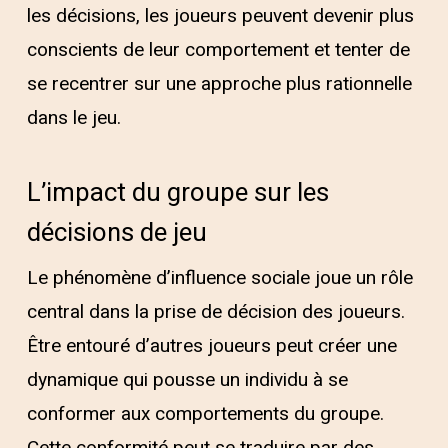
les décisions, les joueurs peuvent devenir plus
conscients de leur comportement et tenter de
se recentrer sur une approche plus rationnelle
dans le jeu.
L’impact du groupe sur les
décisions de jeu
Le phénomène d’influence sociale joue un rôle
central dans la prise de décision des joueurs.
Être entouré d’autres joueurs peut créer une
dynamique qui pousse un individu à se
conformer aux comportements du groupe.