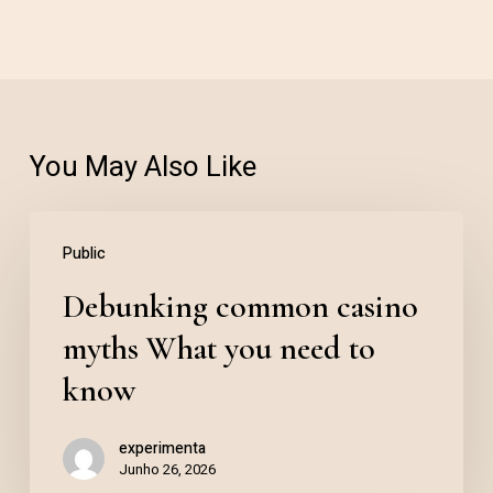
You May Also Like
Public
Debunking common casino
myths What you need to
know
experimenta
Junho 26, 2026