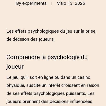
By
experimenta
Maio 13, 2026
Les effets psychologiques du jeu sur la prise
de décision des joueurs
Comprendre la psychologie du
joueur
Le jeu, qu’il soit en ligne ou dans un casino
physique, suscite un intérêt croissant en raison
de ses effets psychologiques puissants. Les
joueurs prennent des décisions influencées