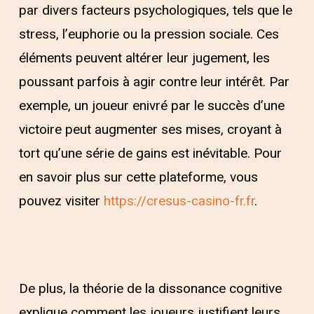
par divers facteurs psychologiques, tels que le
stress, l’euphorie ou la pression sociale. Ces
éléments peuvent altérer leur jugement, les
poussant parfois à agir contre leur intérêt. Par
exemple, un joueur enivré par le succès d’une
victoire peut augmenter ses mises, croyant à
tort qu’une série de gains est inévitable. Pour
en savoir plus sur cette plateforme, vous
pouvez visiter
https://cresus-casino-fr.fr
.
De plus, la théorie de la dissonance cognitive
explique comment les joueurs justifient leurs