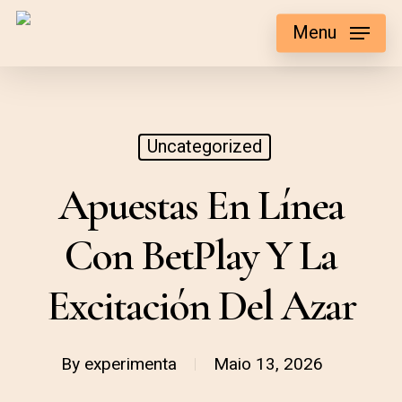
Skip
Menu
to
main
content
Uncategorized
Apuestas En Línea
Con BetPlay Y La
Excitación Del Azar
By
experimenta
Maio 13, 2026