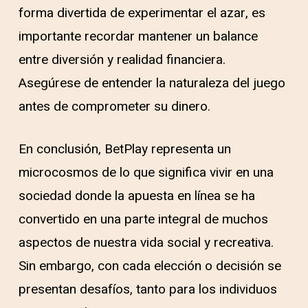
forma divertida de experimentar el azar, es
importante recordar mantener un balance
entre diversión y realidad financiera.
Asegúrese de entender la naturaleza del juego
antes de comprometer su dinero.
En conclusión, BetPlay representa un
microcosmos de lo que significa vivir en una
sociedad donde la apuesta en línea se ha
convertido en una parte integral de muchos
aspectos de nuestra vida social y recreativa.
Sin embargo, con cada elección o decisión se
presentan desafíos, tanto para los individuos