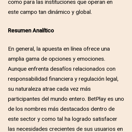
como para las instituciones que operan en
este campo tan dinámico y global.
Resumen Analítico
En general, la apuesta en línea ofrece una
amplia gama de opciones y emociones.
Aunque enfrenta desafíos relacionados con
responsabilidad financiera y regulación legal,
su naturaleza atrae cada vez más
participantes del mundo entero. BetPlay es uno
de los nombres más destacados dentro de
este sector y como tal ha logrado satisfacer
las necesidades crecientes de sus usuarios en