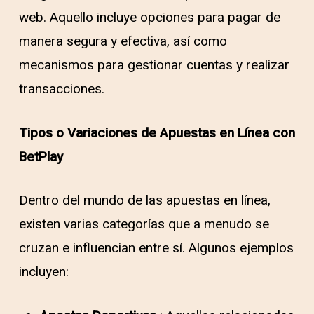
web. Aquello incluye opciones para pagar de
manera segura y efectiva, así como
mecanismos para gestionar cuentas y realizar
transacciones.
Tipos o Variaciones de Apuestas en Línea con
BetPlay
Dentro del mundo de las apuestas en línea,
existen varias categorías que a menudo se
cruzan e influencian entre sí. Algunos ejemplos
incluyen: