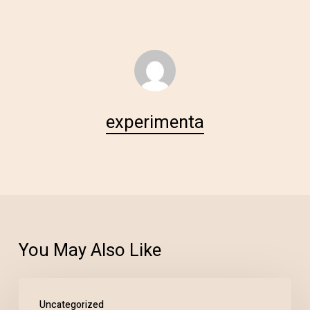
experimenta
You May Also Like
Uncategorized