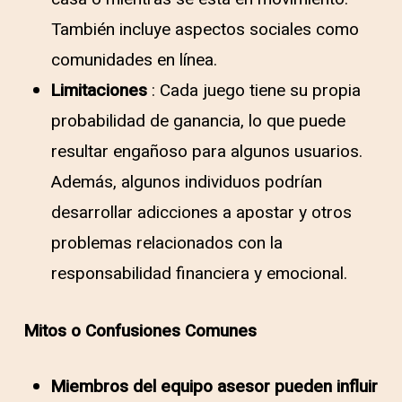
También incluye aspectos sociales como
comunidades en línea.
Limitaciones
: Cada juego tiene su propia
probabilidad de ganancia, lo que puede
resultar engañoso para algunos usuarios.
Además, algunos individuos podrían
desarrollar adicciones a apostar y otros
problemas relacionados con la
responsabilidad financiera y emocional.
Mitos o Confusiones Comunes
Miembros del equipo asesor pueden influir