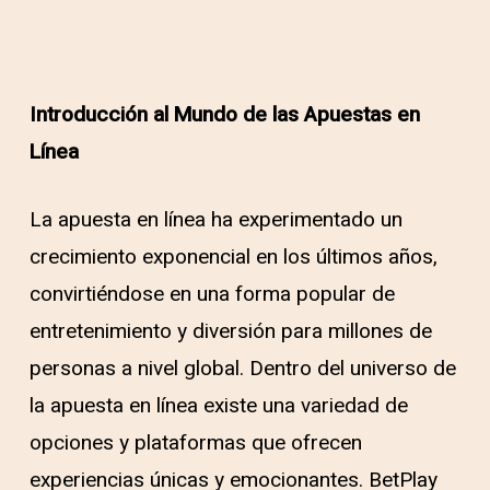
Introducción al Mundo de las Apuestas en
Línea
La apuesta en línea ha experimentado un
crecimiento exponencial en los últimos años,
convirtiéndose en una forma popular de
entretenimiento y diversión para millones de
personas a nivel global. Dentro del universo de
la apuesta en línea existe una variedad de
opciones y plataformas que ofrecen
experiencias únicas y emocionantes. BetPlay