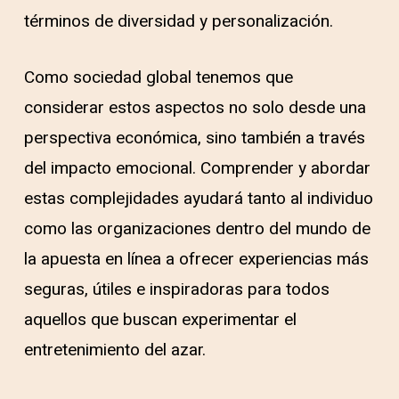
términos de diversidad y personalización.
Como sociedad global tenemos que
considerar estos aspectos no solo desde una
perspectiva económica, sino también a través
del impacto emocional. Comprender y abordar
estas complejidades ayudará tanto al individuo
como las organizaciones dentro del mundo de
la apuesta en línea a ofrecer experiencias más
seguras, útiles e inspiradoras para todos
aquellos que buscan experimentar el
entretenimiento del azar.