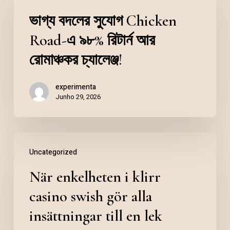
ভাগ্য বদলের সুযোগ Chicken
Road-এ ৯৮% রিটার্ন আর
রোমাঞ্চকর চ্যালেঞ্জ!
experimenta
Junho 29, 2026
Uncategorized
När enkelheten i klirr
casino swish gör alla
insättningar till en lek