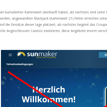
en kumulierten Kartenwert überkauft haben, als nächstes sind seine K
t werden, angewandten Blackjack (Kartenwert 21) hinter erreichen unte
 die Einsätze dieser tage platziert, als nächstes beginnt das Croupie
tliche Angeschlossen Casinos existireren, diese Angebote enorm ver