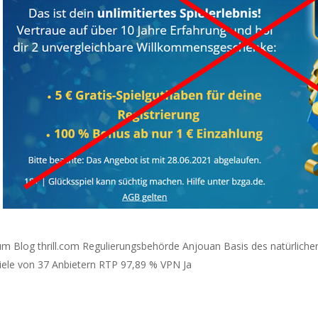
Blog thrill.com Regulierungsbehörde Anjouan Basis des natürlichen 
piele von 37 Anbietern RTP 97,89 % VPN Ja