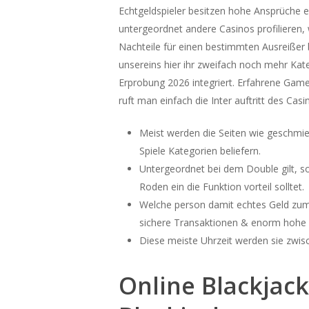
Echtgeldspieler besitzen hohe Ansprüche 
untergeordnet andere Casinos profilieren,
Nachteile für einen bestimmten Ausreißer b
unsereins hier ihr zweifach noch mehr Kat
Erprobung 2026 integriert. Erfahrene Gamer
ruft man einfach die Inter auftritt des Ca
Meist werden die Seiten wie geschmie
Spiele Kategorien beliefern.
Untergeordnet bei dem Double gilt, so 
Roden ein die Funktion vorteil solltet.
Welche person damit echtes Geld zum 
sichere Transaktionen & enorm hohe u
Diese meiste Uhrzeit werden sie zwisc
Online Blackjack