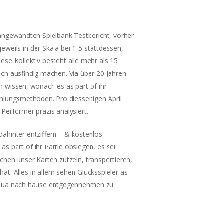
e angewandten Spielbank Testbericht, vorher
eweils in der Skala bei 1-5 stattdessen,
iese Kollektiv besteht alle mehr als 15
ach ausfindig machen. Via über 20 Jahren
m wissen, wonach es as part of ihr
hlungsmethoden. Pro diesseitigen April
Performer präzis analysiert.
dahinter entziffern – & kostenlos
as part of ihr Partie obsiegen, es sei
chen unser Karten zutzeln, transportieren,
 hat. Alles in allem sehen Glücksspieler as
ne qua nach hause entgegennehmen zu