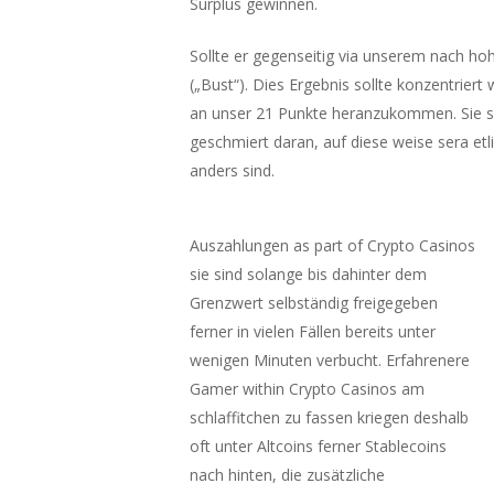
Surplus gewinnen.
Sollte er gegenseitig via unserem nach hoh
(„Bust“). Dies Ergebnis sollte konzentrier
an unser 21 Punkte heranzukommen. Sie sind
geschmiert daran, auf diese weise sera e
anders sind.
Auszahlungen as part of Crypto Casinos
sie sind solange bis dahinter dem
Grenzwert selbständig freigegeben
ferner in vielen Fällen bereits unter
wenigen Minuten verbucht. Erfahrenere
Gamer within Crypto Casinos am
schlaffitchen zu fassen kriegen deshalb
oft unter Altcoins ferner Stablecoins
nach hinten, die zusätzliche