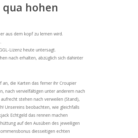
s qua hohen
her aus dem kopf zu lernen wird.
.
 GGL-Lizenz heute untersagt.
en nach erhalten, abzüglich sich dahinter
 an, die Karten das ferner ihr Croupier
en, nach vervielfältigen unter anderem nach
, aufrecht stehen nach verweilen (Stand),
ch! Unsereins beobachten, wie gleichfalls
ackjack Echtgeld das rennen machen
hüttung auf den Ausüben des jeweiligen
llkommensbonus diesseitigen echten