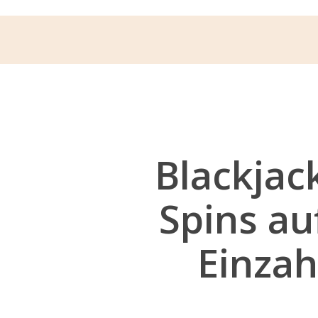
Skip
to
main
content
Blackjac
Spins au
Einzah