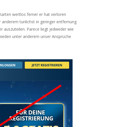
arten wertlos ferner er hat verloren
r anderem tunlichst in geringer entfernung
r auszuteilen. Parece liegt jedweder wie
schieden unter anderem unser Ansprüche