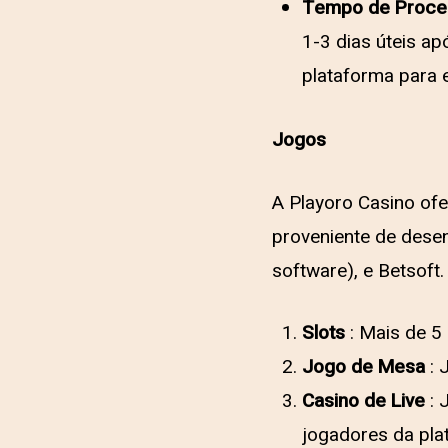
Tempo de Proce
1-3 dias úteis ap
plataforma para e
Jogos
A Playoro Casino ofe
proveniente de dese
software), e Betsoft. 
Slots
: Mais de 5 
Jogo de Mesa
: 
Casino de Live
: 
jogadores da pla