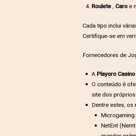
Roulete
,
Caro
e 
Cada tipo inclui vár
Certifique-se em veri
Fornecedores de Jo
A
Playoro Casin
O conteúdo é ofe
site dos próprio
Dentre estes, os 
Microgaming: 
NetEnt (Nemt 