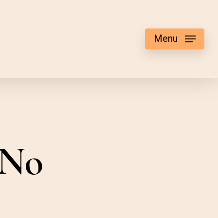
Menu
 No