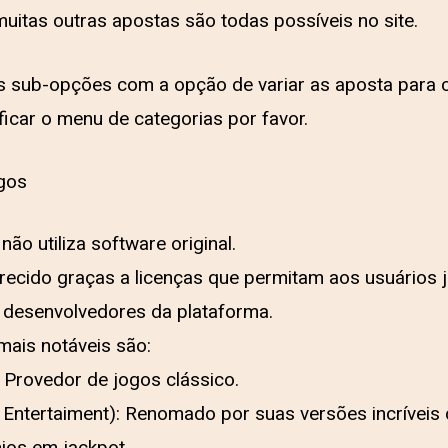
muitas outras apostas são todas possíveis no site.
ias sub-opções com a opção de variar as aposta para 
ficar o menu de categorias por favor.
gos
o
não utiliza software original.
recido graças a licenças que permitam aos usuários 
s desenvolvedores da plataforma.
mais notáveis são:
Provedor de jogos clássico.
Entertaiment): Renomado por suas versões incríveis