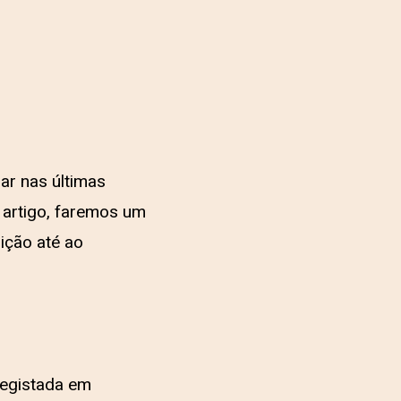
ar nas últimas
 artigo, faremos um
ição até ao
registada em