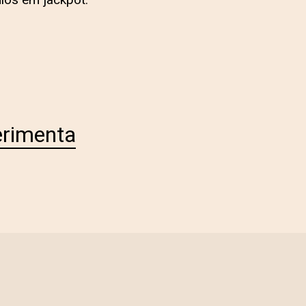
ios em jackpot.
erimenta