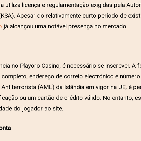
a utiliza licença e regulamentação exigidas pela Aut
SA). Apesar do relativamente curto período de exist
o
já alcançou uma notável presença no mercado.
ência no Playoro Casino, é necessário se inscrever. A f
completo, endereço de correio electrónico e número 
ei Antiterrorista (AML) da Islândia em vigor na UE, é 
icação ou um cartão de crédito válido. No entanto, es
idade do jogador ao site.
onta