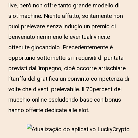
live, però non offre tanto grande modello di
slot machine. Niente affatto, solitamente non
puoi prelevare senza indugio un premio di
benvenuto nemmeno le eventuali vincite
ottenute giocandolo. Precedentemente è
opportuno sottomettersi i requisiti di puntata
previsti dall’impegno, cioè occorre arrischiare
l’tariffa del gratifica un convinto competenza di
volte che diventi prelevabile​. Il 70percent dei
mucchio online escludendo base con bonus
hanno offerte dedicate alle slot.