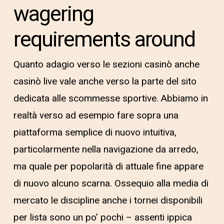
wagering
requirements around
Quanto adagio verso le sezioni casinò anche
casinò live vale anche verso la parte del sito
dedicata alle scommesse sportive. Abbiamo in
realtà verso ad esempio fare sopra una
piattaforma semplice di nuovo intuitiva,
particolarmente nella navigazione da arredo,
ma quale per popolarità di attuale fine appare
di nuovo alcuno scarna. Ossequio alla media di
mercato le discipline anche i tornei disponibili
per lista sono un po’ pochi – assenti ippica