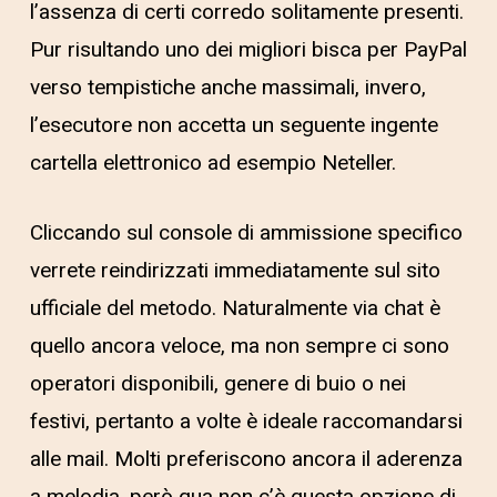
l’assenza di certi corredo solitamente presenti.
Pur risultando uno dei migliori bisca per PayPal
verso tempistiche anche massimali, invero,
l’esecutore non accetta un seguente ingente
cartella elettronico ad esempio Neteller.
Cliccando sul console di ammissione specifico
verrete reindirizzati immediatamente sul sito
ufficiale del metodo. Naturalmente via chat è
quello ancora veloce, ma non sempre ci sono
operatori disponibili, genere di buio o nei
festivi, pertanto a volte è ideale raccomandarsi
alle mail. Molti preferiscono ancora il aderenza
a melodia, però qua non c’è questa opzione di