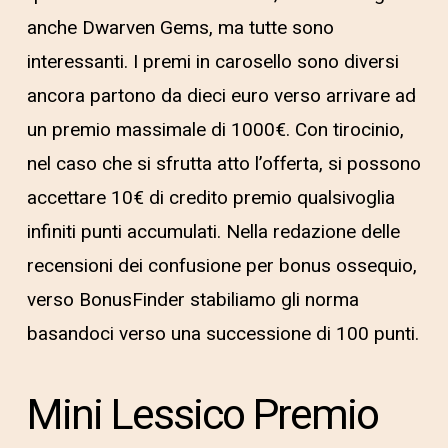
anche Dwarven Gems, ma tutte sono
interessanti. I premi in carosello sono diversi
ancora partono da dieci euro verso arrivare ad
un premio massimale di 1000€. Con tirocinio,
nel caso che si sfrutta atto l’offerta, si possono
accettare 10€ di credito premio qualsivoglia
infiniti punti accumulati. Nella redazione delle
recensioni dei confusione per bonus ossequio,
verso BonusFinder stabiliamo gli norma
basandoci verso una successione di 100 punti.
Mini Lessico Premio