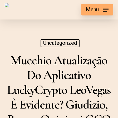
Skip
Menu
to
main
content
Uncategorized
Mucchio Atualização
Do Aplicativo
LuckyCrypto LeoVegas
È Evidente? Giudizio,