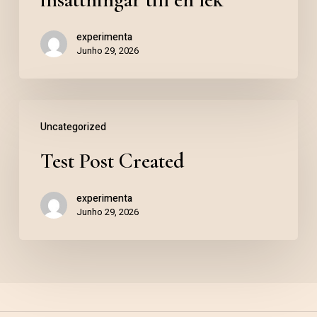
experimenta
Junho 29, 2026
Uncategorized
Test Post Created
experimenta
Junho 29, 2026