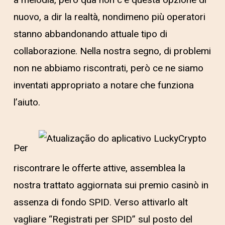
nuovo, a dir la realtà, nondimeno più operatori
stanno abbandonando attuale tipo di
collaborazione. Nella nostra segno, di problemi
non ne abbiamo riscontrati, però ce ne siamo
inventati appropriato a notare che funziona
l’aiuto.
Per
riscontrare le offerte attive, assemblea la
nostra trattato aggiornata sui premio casinò in
assenza di fondo SPID. Verso attivarlo alt
vagliare “Registrati per SPID” sul posto del