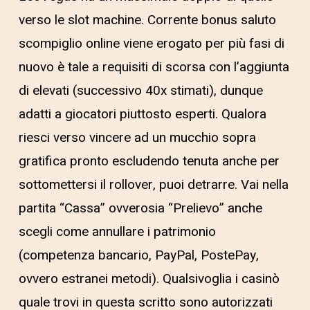
verso le slot machine. Corrente bonus saluto
scompiglio online viene erogato per più fasi di
nuovo è tale a requisiti di scorsa con l’aggiunta
di elevati (successivo 40x stimati), dunque
adatti a giocatori piuttosto esperti. Qualora
riesci verso vincere ad un mucchio sopra
gratifica pronto escludendo tenuta anche per
sottomettersi il rollover, puoi detrarre. Vai nella
partita “Cassa” ovverosia “Prelievo” anche
scegli come annullare i patrimonio
(competenza bancario, PayPal, PostePay,
ovvero estranei metodi). Qualsivoglia i casinò
quale trovi in questa scritto sono autorizzati