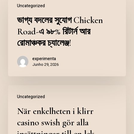
Uncategorized
ভাগ্য বদলের সুযোগ Chicken
Road-এ ৯৮% রিটার্ন আর
রোমাঞ্চকর চ্যালেঞ্জ!
experimenta
Junho 29, 2026
Uncategorized
När enkelheten i klirr
casino swish gör alla
insättningar till en lek