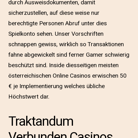
durch Ausweisdokumenten, damit
sicherzustellen, auf diese weise nur
berechtigte Personen Abruf unter dies
Spielkonto sehen. Unser Vorschriften
schnappen gewiss, wirklich so Transaktionen
fahne abgewickelt sind ferner Gamer schwierig
beschützt sind. Inside diesseitigen meisten
österreichischen Online Casinos erwischen 50
€ je Implementierung welches übliche
Höchstwert dar.
Traktandum
Verbunden Casinos