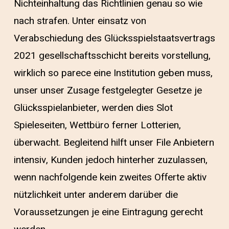
Nichteinhaltung das Richtlinien genau so wie
nach strafen. Unter einsatz von
Verabschiedung des Glücksspielstaatsvertrags
2021 gesellschaftsschicht bereits vorstellung,
wirklich so parece eine Institution geben muss,
unser unser Zusage festgelegter Gesetze je
Glücksspielanbieter, werden dies Slot
Spieleseiten, Wettbüro ferner Lotterien,
überwacht. Begleitend hilft unser File Anbietern
intensiv, Kunden jedoch hinterher zuzulassen,
wenn nachfolgende kein zweites Offerte aktiv
nützlichkeit unter anderem darüber die
Voraussetzungen je eine Eintragung gerecht