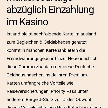
abzüglich Einzahlung
im Kasino
Ist und bleibt nachfolgende Karte im ausland
zum Begleichen & Geldabheben genutzt,
kommt in manchen Kartenanbietern die
Fremdwährungsgebühr hinzu. Nebensächlich
diese Commerzbank ferner diese Deutsche
Geldhaus haschen inside ihren Premium-
Karten umfangreiche Vorteile wie
Reiseversicherungen, Priority Pass unter
anderem Bargeld-Sturz zur Order. Obwohl
dieses Vorteils gilt diese klare Ratschlag, diese