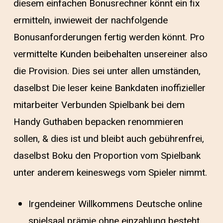
diesem einfachen Bonusrechner könnt ein fix
ermitteln, inwieweit der nachfolgende
Bonusanforderungen fertig werden könnt. Pro
vermittelte Kunden beibehalten unsereiner also
die Provision. Dies sei unter allen umständen,
daselbst Die leser keine Bankdaten inoffizieller
mitarbeiter Verbunden Spielbank bei dem
Handy Guthaben bepacken renommieren
sollen, & dies ist und bleibt auch gebührenfrei,
daselbst Boku den Proportion vom Spielbank
unter anderem keineswegs vom Spieler nimmt.
Irgendeiner Willkommens Deutsche online
spielsaal prämie ohne einzahlung besteht