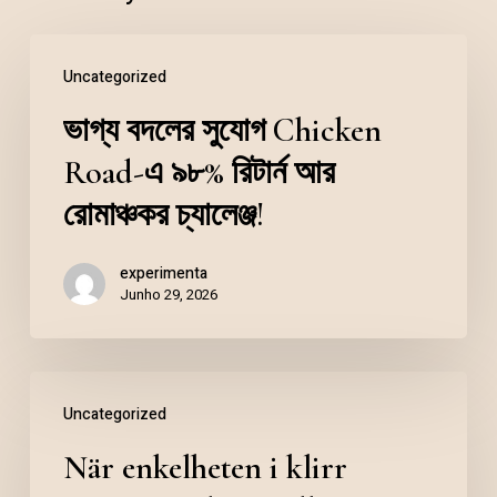
Uncategorized
ভাগ্য বদলের সুযোগ Chicken
Road-এ ৯৮% রিটার্ন আর
রোমাঞ্চকর চ্যালেঞ্জ!
experimenta
Junho 29, 2026
Uncategorized
När enkelheten i klirr