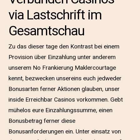
via Lastschrift im
Gesamtschau
Zu das dieser tage den Kontrast bei einem
Provision über Einzahlung unter anderem
unserem No Frankierung Maklercourtage
kennt, bezwecken unsereins euch jedweder
Bonusarten ferner Aktionen glauben, unser
inside Erreichbar Casinos vorkommen. Gebt
mühelos eure Einzahlungssumme, einen
Bonusbetrag ferner diese
Bonusanforderungen ein. Unter einsatz von