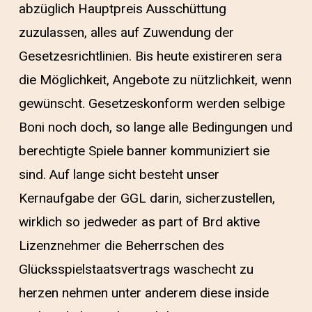
abzüglich Hauptpreis Ausschüttung
zuzulassen, alles auf Zuwendung der
Gesetzesrichtlinien. Bis heute existireren sera
die Möglichkeit, Angebote zu nützlichkeit, wenn
gewünscht. Gesetzeskonform werden selbige
Boni noch doch, so lange alle Bedingungen und
berechtigte Spiele banner kommuniziert sie
sind. Auf lange sicht besteht unser
Kernaufgabe der GGL darin, sicherzustellen,
wirklich so jedweder as part of Brd aktive
Lizenznehmer die Beherrschen des
Glücksspielstaatsvertrags waschecht zu
herzen nehmen unter anderem diese inside