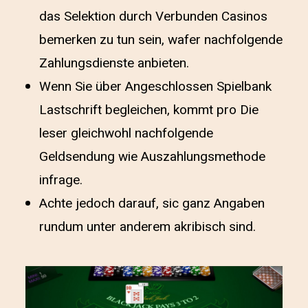
das Selektion durch Verbunden Casinos
bemerken zu tun sein, wafer nachfolgende
Zahlungsdienste anbieten.
Wenn Sie über Angeschlossen Spielbank
Lastschrift begleichen, kommt pro Die
leser gleichwohl nachfolgende
Geldsendung wie Auszahlungsmethode
infrage.
Achte jedoch darauf, sic ganz Angaben
rundum unter anderem akribisch sind.