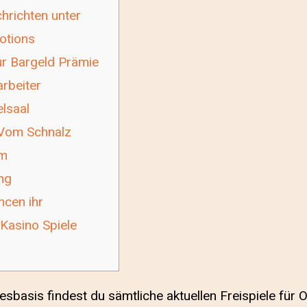
hrichten unter
otions
ur Bargeld Prämie
tarbeiter
lsaal
 Vom Schnalz
um
ng
cen ihr
Kasino Spiele
sbasis findest du sämtliche aktuellen Freispiele für Or