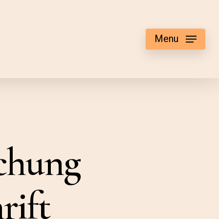
Menu
chung
rift