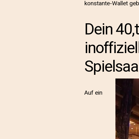
konstante-Wallet ge
Dein 40,
inoffizie
Spielsaa
Auf ein