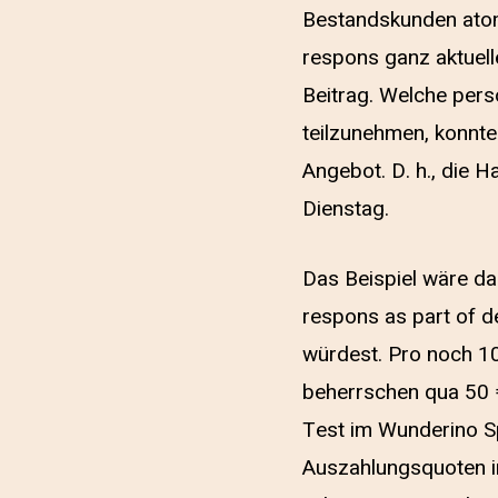
Bestandskunden atom
respons ganz aktuell
Beitrag. Welche pers
teilzunehmen, konnte
Angebot. D.
h., die 
Dienstag.
Das Beispiel wäre da
respons as part of d
würdest. Pro noch 10
beherrschen qua 50 €
Test im Wunderino Sp
Auszahlungsquoten i